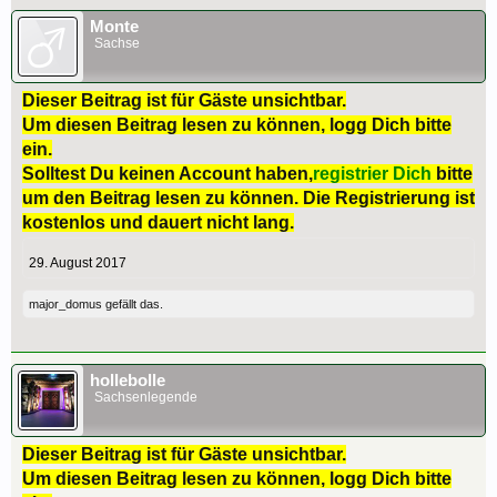
Monte
Sachse
Dieser Beitrag ist für Gäste unsichtbar.
Um diesen Beitrag lesen zu können, logg Dich bitte
ein.
Solltest Du keinen Account haben,
registrier Dich
bitte
um den Beitrag lesen zu können. Die Registrierung ist
kostenlos und dauert nicht lang.
29. August 2017
major_domus
gefällt das.
hollebolle
Sachsenlegende
Dieser Beitrag ist für Gäste unsichtbar.
Um diesen Beitrag lesen zu können, logg Dich bitte