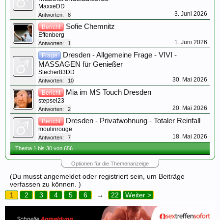
MaxxeDD
3. Juni 2026
Antworten:
8
Sofie Chemnitz
Bericht
Effenberg
1. Juni 2026
Antworten:
1
Dresden - Allgemeine Frage - VIVI -
Frage
MASSAGEN für Genießer
Stecher83DD
30. Mai 2026
Antworten:
10
Mia im MS Touch Dresden
Bericht
stepsel23
20. Mai 2026
Antworten:
2
Dresden - Privatwohnung - Totaler Reinfall
Bericht
moulinrouge
18. Mai 2026
Antworten:
7
Thema 1 bis 30 von 656
Optionen für die Themenanzeige
(Du musst angemeldet oder registriert sein, um Beiträge
verfassen zu können. )
1
2
3
4
5
6
→
22
Weiter >