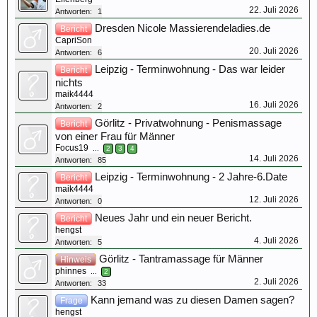
22. Juli 2026
Antworten:
1
Dresden Nicole Massierendeladies.de
Bericht
CapriSon
20. Juli 2026
Antworten:
6
Leipzig - Terminwohnung - Das war leider
Bericht
nichts
maik4444
16. Juli 2026
Antworten:
2
Görlitz - Privatwohnung - Penismassage
Bericht
von einer Frau für Männer
Focus19
...
2
3
4
14. Juli 2026
Antworten:
85
Leipzig - Terminwohnung - 2 Jahre-6.Date
Bericht
maik4444
12. Juli 2026
Antworten:
0
Neues Jahr und ein neuer Bericht.
Bericht
hengst
4. Juli 2026
Antworten:
5
Görlitz - Tantramassage für Männer
Hinweis
phinnes
...
2
2. Juli 2026
Antworten:
33
Kann jemand was zu diesen Damen sagen?
Frage
hengst