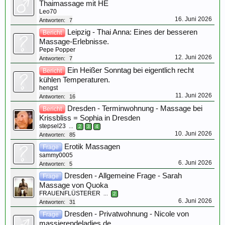
Thaimassage mit HE
Leo70
16. Juni 2026
Antworten:
7
Leipzig - Thai Anna: Eines der besseren
Bericht
Massage-Erlebnisse.
Pepe Popper
12. Juni 2026
Antworten:
7
Ein Heißer Sonntag bei eigentlich recht
Bericht
kühlen Temperaturen.
hengst
11. Juni 2026
Antworten:
16
Dresden - Terminwohnung - Massage bei
Bericht
Krissbliss = Sophia in Dresden
stepsel23
...
2
3
4
10. Juni 2026
Antworten:
85
Erotik Massagen
Frage
sammy0005
6. Juni 2026
Antworten:
5
Dresden - Allgemeine Frage - Sarah
Frage
Massage von Quoka
FRAUENFLÜSTERER
...
2
6. Juni 2026
Antworten:
31
Dresden - Privatwohnung - Nicole von
Frage
massierendeladies.de