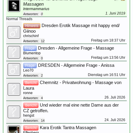
Massagen
Intermammarius
1. Juni 2019
Antworten:
0
Normal Threads
Dresden Erotik Massage mit happy end/
Hinweis
Giinoo
chrischinf
Freitag um 18:37 Uhr
Antworten:
12
Dresden - Allgemeine Frage - Massage
Frage
Blumentop
Freitag um 13:56 Uhr
Antworten:
0
DRESDEN - Allgemeine Frage - Anissa
Frage
Leo70
Dienstag um 16:51 Uhr
Antworten:
2
Chemnitz - Privatwohnung - Massage von
Bericht
Laura
ronne
26. Juli 2026
Antworten:
4
Und wieder mal eine nette Dame aus der
Bericht
CZ getroffen.
hengst
24. Juli 2026
Antworten:
14
Kara Erotik Tantra Massagen
Bericht
Effenberg