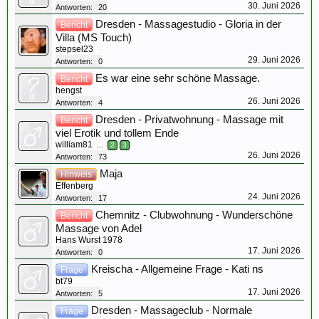
30. Juni 2026
Antworten:
20
Dresden - Massagestudio - Gloria in der
Bericht
Villa (MS Touch)
stepsel23
29. Juni 2026
Antworten:
0
Es war eine sehr schöne Massage.
Bericht
hengst
26. Juni 2026
Antworten:
4
Dresden - Privatwohnung - Massage mit
Bericht
viel Erotik und tollem Ende
william81
...
2
3
26. Juni 2026
Antworten:
73
Maja
Hinweis
Effenberg
24. Juni 2026
Antworten:
17
Chemnitz - Clubwohnung - Wunderschöne
Bericht
Massage von Adel
Hans Wurst 1978
17. Juni 2026
Antworten:
0
Kreischa - Allgemeine Frage - Kati ns
Frage
bt79
17. Juni 2026
Antworten:
5
Dresden - Massageclub - Normale
Frage