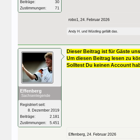
Beiträge:
30
Zustimmungen:
71
robo1
,
24. Februar 2026
Andy H.
und
Wüstling
gefällt das.
Dieser Beitrag ist für Gäste uns
Um diesen Beitrag lesen zu kön
Solltest Du keinen Account ha
Effenberg
Sachsenlegende
Registriert seit:
8. Dezember 2019
Beiträge:
2.181
Zustimmungen:
5.451
Effenberg
,
24. Februar 2026