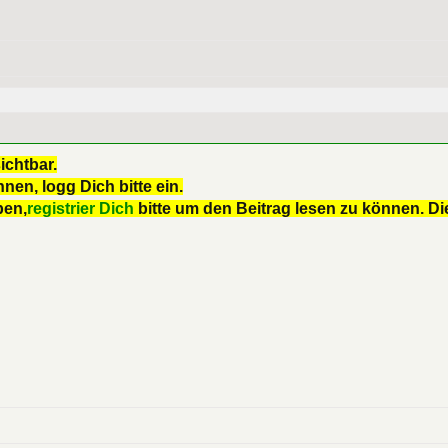
ichtbar.
nen, logg Dich bitte ein.
ben,
registrier Dich
bitte um den Beitrag lesen zu können. Die