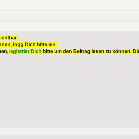
ichtbar.
nen, logg Dich bitte ein.
ben,
registrier Dich
bitte um den Beitrag lesen zu können. Die