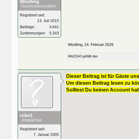
Wüstling
Geschichtenerzähler
Registriert seit:
13. Juli 2015
Beiträge:
4.641
Zustimmungen:
5.343
Wüstling
,
24. Februar 2026
MAZDA3
gefällt das.
Dieser Beitrag ist für Gäste uns
Um diesen Beitrag lesen zu kön
Solltest Du keinen Account ha
robo1
Jungsachse
Registriert seit:
7. Januar 2005