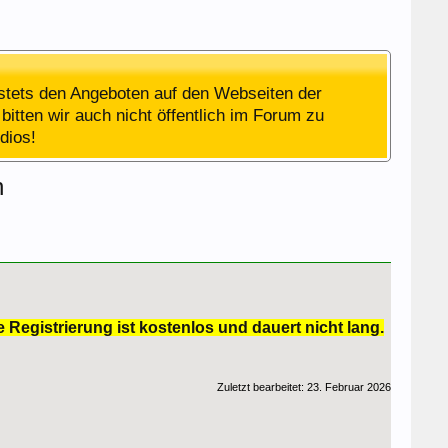
stets den Angeboten auf den Webseiten der
bitten wir auch nicht öffentlich im Forum zu
dios!
n
 Registrierung ist kostenlos und dauert nicht lang.
Zuletzt bearbeitet:
23. Februar 2026