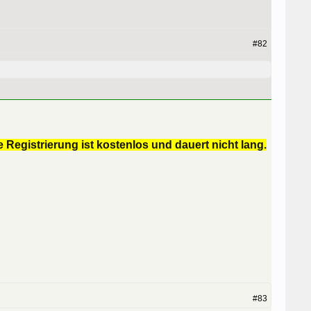
#82
 Registrierung ist kostenlos und dauert nicht lang.
#83