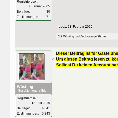
Registriert seit:
7. Januar 2005
Beiträge:
30
Zustimmungen:
71
robo1
,
23. Februar 2026
Epi
,
Wüstling
und
Andipowa
gefällt das.
Dieser Beitrag ist für Gäste uns
Um diesen Beitrag lesen zu kön
Solltest Du keinen Account ha
Wüstling
Geschichtenerzähler
Registriert seit:
13. Juli 2015
Beiträge:
4.641
Zustimmungen:
5.343