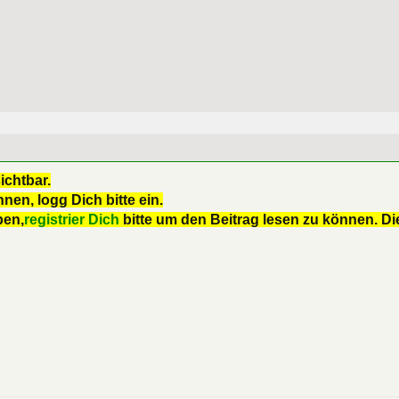
ichtbar.
nen, logg Dich bitte ein.
ben,
registrier Dich
bitte um den Beitrag lesen zu können. Die