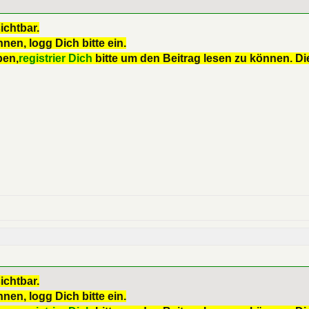
ichtbar.
nen, logg Dich bitte ein.
ben,
registrier Dich
bitte um den Beitrag lesen zu können. Die
ichtbar.
nen, logg Dich bitte ein.