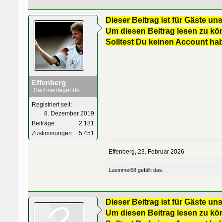
Dieser Beitrag ist für Gäste uns
Um diesen Beitrag lesen zu kön
Solltest Du keinen Account ha
Effenberg
Sachsenlegende
Registriert seit:
8. Dezember 2019
Beiträge:
2.181
Zustimmungen:
5.451
Effenberg
,
23. Februar 2026
Luemmel68
gefällt das.
Dieser Beitrag ist für Gäste uns
Um diesen Beitrag lesen zu kön