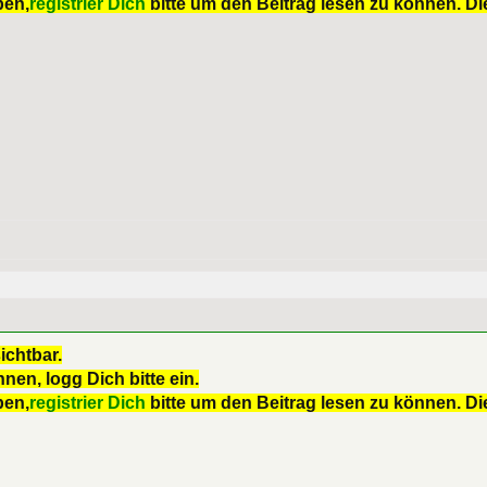
ben,
registrier Dich
bitte um den Beitrag lesen zu können. Die
ichtbar.
nen, logg Dich bitte ein.
ben,
registrier Dich
bitte um den Beitrag lesen zu können. Die