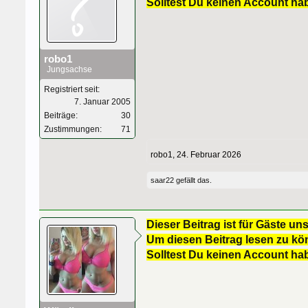
Solltest Du keinen Account ha
robo1
Jungsachse
Registriert seit:
7. Januar 2005
Beiträge:
30
Zustimmungen:
71
robo1
,
24. Februar 2026
saar22
gefällt das.
Dieser Beitrag ist für Gäste uns
Um diesen Beitrag lesen zu kön
Solltest Du keinen Account ha