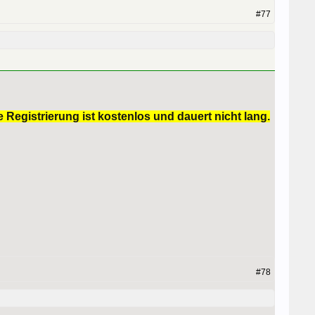
#77
 Registrierung ist kostenlos und dauert nicht lang.
#78