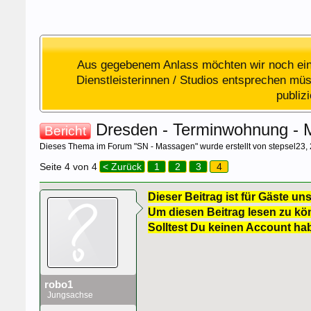
Aus gegebenem Anlass möchten wir noch einm
Dienstleisterinnen / Studios entsprechen müss
publiz
Dresden - Terminwohnung - Ma
Bericht
Dieses Thema im Forum "
SN - Massagen
" wurde erstellt von
stepsel23
,
Seite 4 von 4
< Zurück
1
2
3
4
Dieser Beitrag ist für Gäste uns
Um diesen Beitrag lesen zu kön
Solltest Du keinen Account ha
robo1
Jungsachse