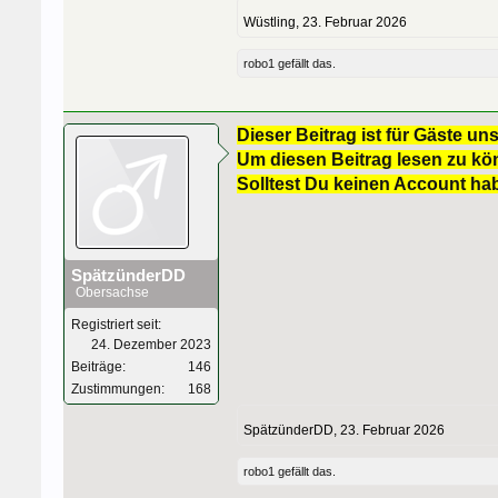
Wüstling
,
23. Februar 2026
robo1
gefällt das.
Dieser Beitrag ist für Gäste uns
Um diesen Beitrag lesen zu kön
Solltest Du keinen Account ha
SpätzünderDD
Obersachse
Registriert seit:
24. Dezember 2023
Beiträge:
146
Zustimmungen:
168
SpätzünderDD
,
23. Februar 2026
robo1
gefällt das.