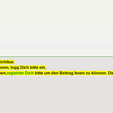
ichtbar.
nen, logg Dich bitte ein.
ben,
registrier Dich
bitte um den Beitrag lesen zu können. Die