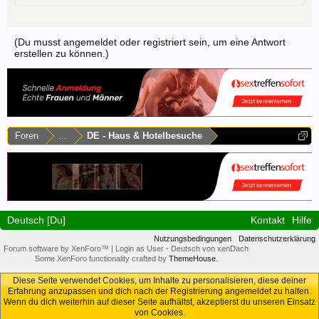
(Du musst angemeldet oder registriert sein, um eine Antwort
erstellen zu können.)
Foren
...
DE - Haus & Hotelbesuche
Deutsch [Du]
Kontakt
Hilfe
Nutzungsbedingungen
Datenschutzerklärung
Forum software by XenForo™
|
Login as User
-
Deutsch von xenDach
Some XenForo functionality crafted by
ThemeHouse
.
Diese Seite verwendet Cookies, um Inhalte zu personalisieren, diese deiner
Erfahrung anzupassen und dich nach der Registrierung angemeldet zu halten.
Wenn du dich weiterhin auf dieser Seite aufhältst, akzeptierst du unseren Einsatz
von Cookies.