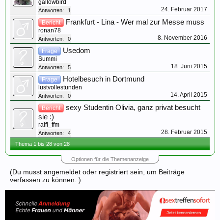
gallowbird
24. Februar 2017
Antworten:
1
Frankfurt - Lina - Wer mal zur Messe muss
Bericht
ronan78
8. November 2016
Antworten:
0
Usedom
Frage
Summi
18. Juni 2015
Antworten:
5
Hotelbesuch in Dortmund
Frage
lustvollestunden
14. April 2015
Antworten:
0
sexy Studentin Olivia, ganz privat besucht
Bericht
sie :)
ralfi_ffm
28. Februar 2015
Antworten:
4
Thema 1 bis 28 von 28
Optionen für die Themenanzeige
(Du musst angemeldet oder registriert sein, um Beiträge
verfassen zu können. )