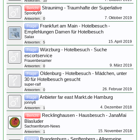
Antworten:
10
Straunimg - Traumhafte der Superlative
Bericht
Spooky99
7. Oktober 2019
Antworten:
0
Frankfurt am Main - Hotelbesuch -
Frage
Empfehlungen Damen für Hotelbesuch
Salax
15. April 2019
Antworten:
5
Würzburg - Hotelbesuch - Suche
Frage
escortservice
Frauenbesamer
9. März 2019
Antworten:
0
Oldenburg - Hotelbesuch - Mädchen, unter
Frage
30 für Hotelbesuch gesucht
super-ralf
26. Februar 2019
Antworten:
0
Anbieter far east Markt.de Hamburg
Frage
jonny6
4. Dezember 2018
Antworten:
1
Recklinghausen - Hausbesuch - JanaMai
Bericht
Blasluder
Sachsenforum-News
15. November 2018
Antworten:
1
Brandenburg - Senftenberg - Allgemeine
Frage