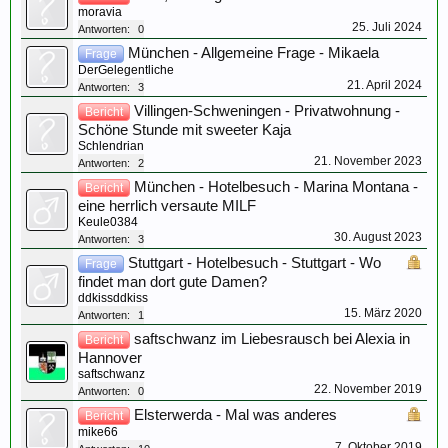
moravia
25. Juli 2024
Antworten:
0
München - Allgemeine Frage - Mikaela
Frage
DerGelegentliche
21. April 2024
Antworten:
3
Villingen-Schweningen - Privatwohnung -
Bericht
Schöne Stunde mit sweeter Kaja
Schlendrian
21. November 2023
Antworten:
2
München - Hotelbesuch - Marina Montana -
Bericht
eine herrlich versaute MILF
Keule0384
30. August 2023
Antworten:
3
Stuttgart - Hotelbesuch - Stuttgart - Wo
Frage
findet man dort gute Damen?
ddkissddkiss
15. März 2020
Antworten:
1
saftschwanz im Liebesrausch bei Alexia in
Bericht
Hannover
saftschwanz
22. November 2019
Antworten:
0
Elsterwerda - Mal was anderes
Bericht
mike66
7. Oktober 2019