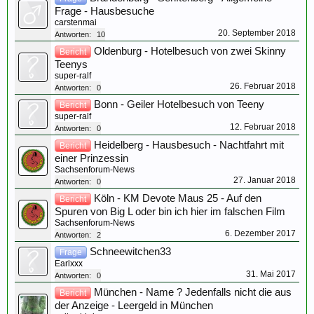
Frage - Hausbesuche
carstenmai
20. September 2018
Antworten:
10
Oldenburg - Hotelbesuch von zwei Skinny
Bericht
Teenys
super-ralf
26. Februar 2018
Antworten:
0
Bonn - Geiler Hotelbesuch von Teeny
Bericht
super-ralf
12. Februar 2018
Antworten:
0
Heidelberg - Hausbesuch - Nachtfahrt mit
Bericht
einer Prinzessin
Sachsenforum-News
27. Januar 2018
Antworten:
0
Köln - KM Devote Maus 25 - Auf den
Bericht
Spuren von Big L oder bin ich hier im falschen Film
Sachsenforum-News
6. Dezember 2017
Antworten:
2
Schneewitchen33
Frage
Earlxxx
31. Mai 2017
Antworten:
0
München - Name ? Jedenfalls nicht die aus
Bericht
der Anzeige - Leergeld in München