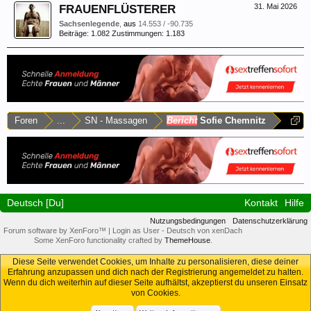
FRAUENFLÜSTERER
31. Mai 2026
Sachsenlegende
,
aus
14.553 / -90.735
Beiträge:
1.082
Zustimmungen:
1.183
Foren
...
SN - Massagen
Bericht
Sofie Chemnitz
Deutsch [Du]
Kontakt
Hilfe
Nutzungsbedingungen
Datenschutzerklärung
Forum software by XenForo™
|
Login as User
-
Deutsch von xenDach
Some XenForo functionality crafted by
ThemeHouse
.
Diese Seite verwendet Cookies, um Inhalte zu personalisieren, diese deiner
Erfahrung anzupassen und dich nach der Registrierung angemeldet zu halten.
Wenn du dich weiterhin auf dieser Seite aufhältst, akzeptierst du unseren Einsatz
von Cookies.