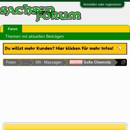
Anmelden oder registrieren
Foren
Themen mit aktuellen Beiträgen
Foren
...
SN - Massagen
Bericht
Sofie Chemnitz