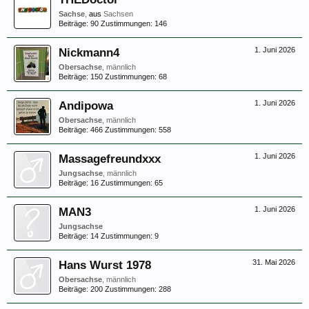
Sachse
,
aus
Sachsen
Beiträge:
90
Zustimmungen:
146
Nickmann4
1. Juni 2026
Obersachse
, männlich
Beiträge:
150
Zustimmungen:
68
Andipowa
1. Juni 2026
Obersachse
, männlich
Beiträge:
466
Zustimmungen:
558
Massagefreundxxx
1. Juni 2026
Jungsachse
, männlich
Beiträge:
16
Zustimmungen:
65
MAN3
1. Juni 2026
Jungsachse
Beiträge:
14
Zustimmungen:
9
Hans Wurst 1978
31. Mai 2026
Obersachse
, männlich
Beiträge:
200
Zustimmungen:
288