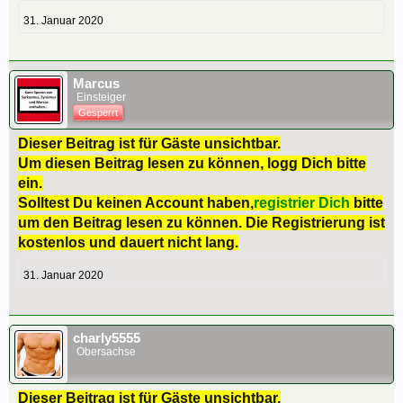
31. Januar 2020
Marcus
Einsteiger
Gesperrt
Dieser Beitrag ist für Gäste unsichtbar.
Um diesen Beitrag lesen zu können, logg Dich bitte
ein.
Solltest Du keinen Account haben,
registrier Dich
bitte
um den Beitrag lesen zu können. Die Registrierung ist
kostenlos und dauert nicht lang.
31. Januar 2020
charly5555
Obersachse
Dieser Beitrag ist für Gäste unsichtbar.