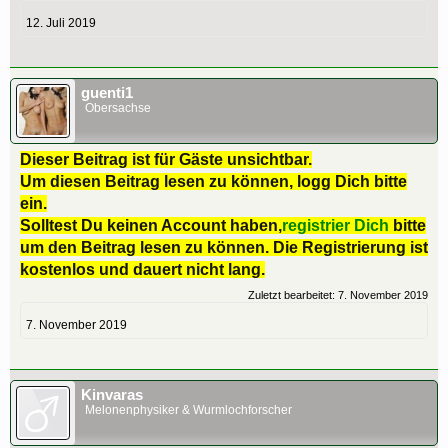
12. Juli 2019
guenti1
Obersachse
Dieser Beitrag ist für Gäste unsichtbar.
Um diesen Beitrag lesen zu können, logg Dich bitte
ein.
Solltest Du keinen Account haben,
registrier Dich
bitte
um den Beitrag lesen zu können. Die Registrierung ist
kostenlos und dauert nicht lang.
Zuletzt bearbeitet:
7. November 2019
7. November 2019
Kinvaras
Melonenphysiker & Wurmlochforscher