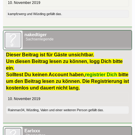
10. November 2019
kampfzwerg
und
Wüstling
gefällt das.
nakedtiger
Sachsenlegende
Dieser Beitrag ist für Gäste unsichtbar.
Um diesen Beitrag lesen zu können, logg Dich bitte
ein.
Solltest Du keinen Account haben,
registrier Dich
bitte
um den Beitrag lesen zu können. Die Registrierung ist
kostenlos und dauert nicht lang.
10. November 2019
Rainman34
,
Wüstling
,
Valen
und
einer weiteren Person
gefällt das.
Earlxxx