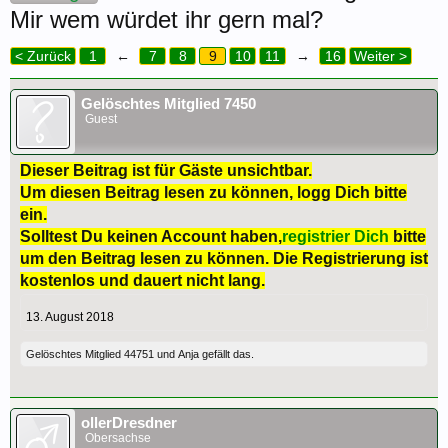
Mir wem würdet ihr gern mal?
< Zurück
1
←
7
8
9
10
11
→
16
Weiter >
Gelöschtes Mitglied 7450
Guest
Dieser Beitrag ist für Gäste unsichtbar.
Um diesen Beitrag lesen zu können, logg Dich bitte
ein.
Solltest Du keinen Account haben,
registrier Dich
bitte
um den Beitrag lesen zu können. Die Registrierung ist
kostenlos und dauert nicht lang.
13. August 2018
Gelöschtes Mitglied 44751
und
Anja
gefällt das.
ollerDresdner
Obersachse