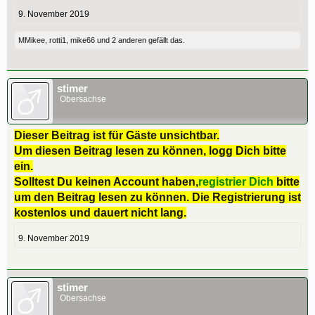
9. November 2019
MMikee
,
rotti1
,
mike66
und
2 anderen
gefällt das.
stimer
Obersachse
Dieser Beitrag ist für Gäste unsichtbar.
Um diesen Beitrag lesen zu können, logg Dich bitte
ein.
Solltest Du keinen Account haben,
registrier Dich
bitte
um den Beitrag lesen zu können. Die Registrierung ist
kostenlos und dauert nicht lang.
9. November 2019
stimer
Obersachse