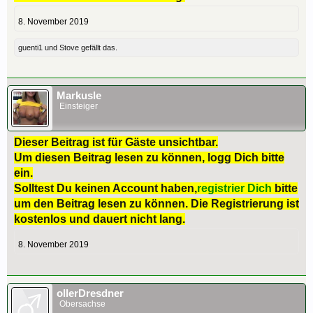
8. November 2019
guenti1
und
Stove
gefällt das.
Markusle
Einsteiger
Dieser Beitrag ist für Gäste unsichtbar.
Um diesen Beitrag lesen zu können, logg Dich bitte
ein.
Solltest Du keinen Account haben,
registrier Dich
bitte
um den Beitrag lesen zu können. Die Registrierung ist
kostenlos und dauert nicht lang.
8. November 2019
ollerDresdner
Obersachse