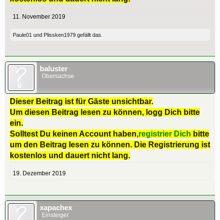
11. November 2019
Paule01
und
Plissken1979
gefällt das.
baluster
Obersachse
Dieser Beitrag ist für Gäste unsichtbar.
Um diesen Beitrag lesen zu können, logg Dich bitte
ein.
Solltest Du keinen Account haben,
registrier Dich
bitte
um den Beitrag lesen zu können. Die Registrierung ist
kostenlos und dauert nicht lang.
19. Dezember 2019
xapachex
Einsteiger