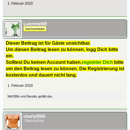
1. Februar 2020
Luemmel68
Sachsenteam
Dieser Beitrag ist für Gäste unsichtbar.
Um diesen Beitrag lesen zu können, logg Dich bitte
ein.
Solltest Du keinen Account haben,
registrier Dich
bitte
um den Beitrag lesen zu können. Die Registrierung ist
kostenlos und dauert nicht lang.
1. Februar 2020
Mk83Bln
und
Bandity
gefällt das.
charly5555
Obersachse