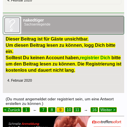
4. Februar 2020
nakedtiger
Sachsenlegende
Dieser Beitrag ist für Gäste unsichtbar.
Um diesen Beitrag lesen zu können, logg Dich bitte
ein.
Solltest Du keinen Account haben,
registrier Dich
bitte
um den Beitrag lesen zu können. Die Registrierung ist
kostenlos und dauert nicht lang.
4. Februar 2020
(Du musst angemeldet oder registriert sein, um eine Antwort
erstellen zu können.)
< Zurück
1
←
7
8
9
10
11
→
16
Weiter >