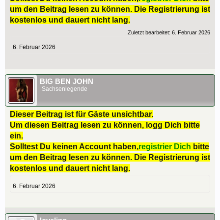
um den Beitrag lesen zu können. Die Registrierung ist
kostenlos und dauert nicht lang.
Zuletzt bearbeitet:
6. Februar 2026
6. Februar 2026
BIG BEN JOHN
Sachsenlegende
Dieser Beitrag ist für Gäste unsichtbar.
Um diesen Beitrag lesen zu können, logg Dich bitte
ein.
Solltest Du keinen Account haben,
registrier Dich
bitte
um den Beitrag lesen zu können. Die Registrierung ist
kostenlos und dauert nicht lang.
6. Februar 2026