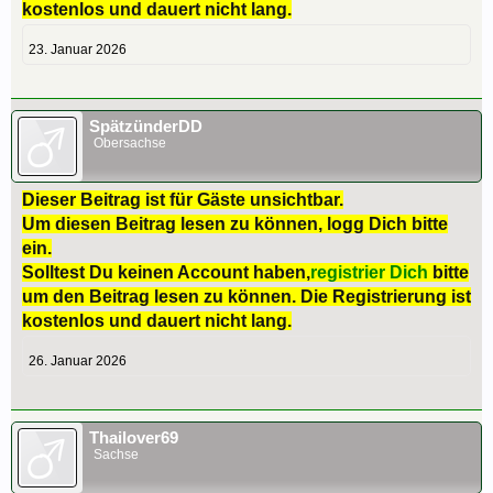
kostenlos und dauert nicht lang.
23. Januar 2026
SpätzünderDD
Obersachse
Dieser Beitrag ist für Gäste unsichtbar.
Um diesen Beitrag lesen zu können, logg Dich bitte
ein.
Solltest Du keinen Account haben,
registrier Dich
bitte
um den Beitrag lesen zu können. Die Registrierung ist
kostenlos und dauert nicht lang.
26. Januar 2026
Thailover69
Sachse