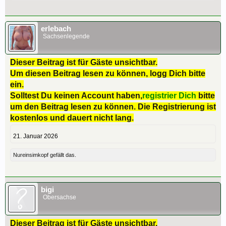
erlebach
Sachsenlegende
Dieser Beitrag ist für Gäste unsichtbar.
Um diesen Beitrag lesen zu können, logg Dich bitte
ein.
Solltest Du keinen Account haben,
registrier Dich
bitte
um den Beitrag lesen zu können. Die Registrierung ist
kostenlos und dauert nicht lang.
21. Januar 2026
Nureinsimkopf
gefällt das.
bigi
Obersachse
Dieser Beitrag ist für Gäste unsichtbar.