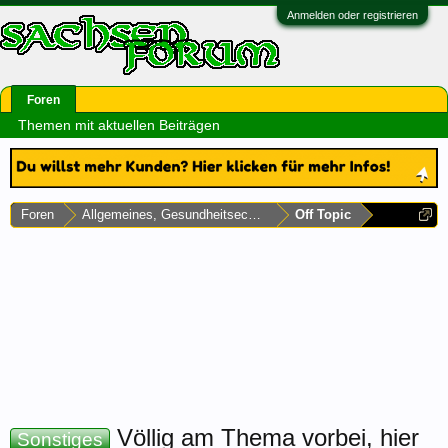
Anmelden oder registrieren
Foren
Themen mit aktuellen Beiträgen
Foren
Allgemeines, Gesundheitsecke & Umfragen
Off Topic
Völlig am Thema vorbei, hier
Sonstiges