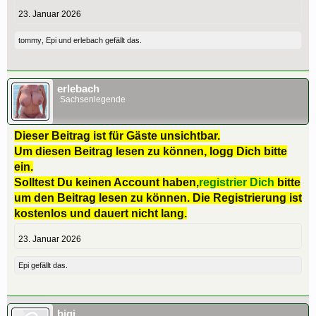
23. Januar 2026
tommy
,
Epi
und
erlebach
gefällt das.
erlebach
Sachsenlegende
Dieser Beitrag ist für Gäste unsichtbar.
Um diesen Beitrag lesen zu können, logg Dich bitte
ein.
Solltest Du keinen Account haben,
registrier Dich
bitte
um den Beitrag lesen zu können. Die Registrierung ist
kostenlos und dauert nicht lang.
23. Januar 2026
Epi
gefällt das.
bigi