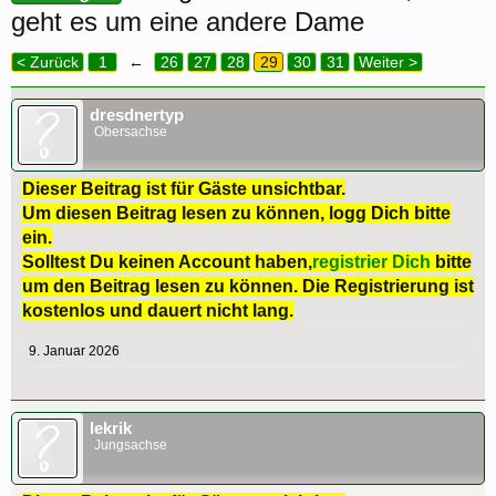
geht es um eine andere Dame
< Zurück
1
←
26
27
28
29
30
31
Weiter >
dresdnertyp
Obersachse
Dieser Beitrag ist für Gäste unsichtbar.
Um diesen Beitrag lesen zu können, logg Dich bitte
ein.
Solltest Du keinen Account haben,
registrier Dich
bitte
um den Beitrag lesen zu können. Die Registrierung ist
kostenlos und dauert nicht lang.
9. Januar 2026
lekrik
Jungsachse