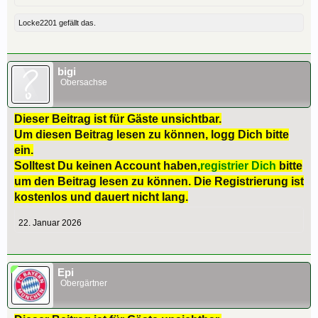
Locke2201
gefällt das.
bigi
Obersachse
Dieser Beitrag ist für Gäste unsichtbar.
Um diesen Beitrag lesen zu können, logg Dich bitte
ein.
Solltest Du keinen Account haben,
registrier Dich
bitte
um den Beitrag lesen zu können. Die Registrierung ist
kostenlos und dauert nicht lang.
22. Januar 2026
Epi
Obergärtner