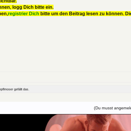
ichtbar.
nen, logg Dich bitte ein.
ben,
registrier Dich
bitte um den Beitrag lesen zu können. Die
mpflmoser
gefällt das.
(Du musst angemelde