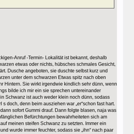
kigen-Anruf -Termin- Lokalität ist bekannt, deshalb
hwarzen etwas oder nichts, hübsches schmales Gesicht,
lärt. Dusche angeboten, sie duschte selbst kurz und
twarzen unter dem schwarzen Etwas spitz nach oben
ihr Hintern. Sie wirkt irgendwie kindlich sehr dünn, wenn
gs bilde ich mir ein sie sprechen untereinander
ein Schwanz ist auch weder klein noch dünn, sodass
rl s doch, denn beim ausziehen war „er“schon fast hart.
d dann sofort Gummi drauf. Dann folgte blasen, naja was
anfänglichen Befürchtungen bewahrheiteten sich am
 auf meinen steifen Schwanz zu setzten. Immer ein
in und wurde immer feuchter, sodass sie „ihn“ nach paar