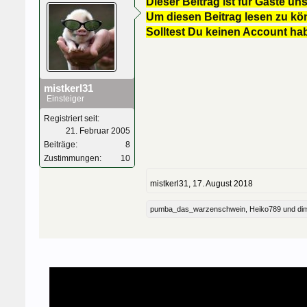
Dieser Beitrag ist für Gäste uns
Um diesen Beitrag lesen zu kön
Solltest Du keinen Account ha
mistkerl31
Einsteiger
Registriert seit:
21. Februar 2005
Beiträge:
8
Zustimmungen:
10
mistkerl31
,
17. August 2018
pumba_das_warzenschwein
,
Heiko789
und
di