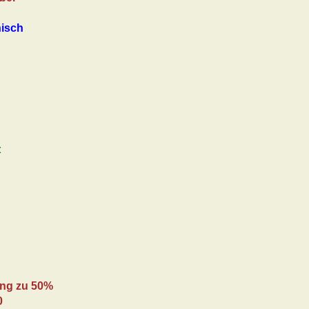
nisch
t
ng zu 50%
0