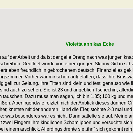
Violetta annikas Ecke
 auf der Arbeit und da ist der geile Drang nach was jungen knac
eschreiben. Geöffnet wurde von einem jungen Skinny Girl in sc
bertrieben freundlich in gebrochenem deutsch. Finanzielles gek
tungszimmer. Vorher war mir schon aufgefallen, dass ihre Brus
g geil zur Geltung. Ihre Titten sind klein und fest, genauso wie 
ind auch zu sehen. Sie ist 23 und angeblich Tschechin, allerdin
ch täuschen. Dazu muss man sagen, ich bin 1.85; 100 kg und m
eißen. Aber irgendwie reiztet mich der Anblick dieses dünnen Gi
 her, knetete mit der anderen Hand die Eier, stöhnte 2-3 mal un
e; was besonderes war es nicht. Dann sattelte sie auf. Meine 
it zwei Fingern ihre kindlichen Schamlippen und versuchte sich
bei einem arschfick. Allerdings drehte sie „ihn“ sich gekonnt re