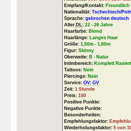
Empfang/Kontakt:
Freundlich
Nationalität:
Tschechisch/Pol
Sprache:
gebrochen deutsch
Alter
DL
:
22 - 26 Jahre
Haarfarbe:
Blond
Haarlänge:
Langes Haar
Größe:
1,50m - 1,60m
Figur:
Skinny
Oberweite:
B - Natur
Intimbereich:
Komplett Rasier
Tattoos:
Nein
Piercings:
Nein
Service:
OV
;
GV
Zeit:
1 Stunde
Preis:
100
Positive Punkte:
Negative Punkte:
Besonderheiten:
Empfehlungsfaktor:
Empfehlu
Wiederholungsfaktor:
5 von 1