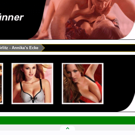
rlitz - Annika’s Ecke