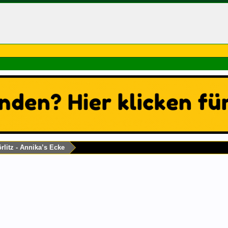
rlitz - Annika’s Ecke