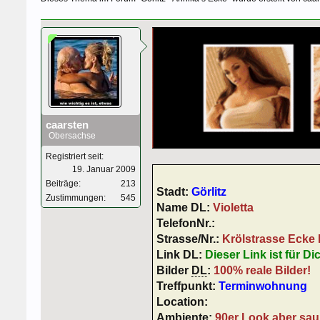
caarsten
Obersachse
Registriert seit:
19. Januar 2009
Beiträge:
213
Stadt:
Görlitz
Zustimmungen:
545
Name DL:
Violetta
TelefonNr.:
Strasse/Nr.:
Krölstrasse Ecke 
Link DL:
Dieser Link ist für Di
Bilder
DL
:
100% reale Bilder!
Treffpunkt:
Terminwohnung
Location:
Ambiente:
90er Look aber sau