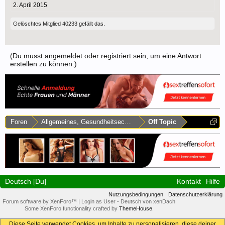
2. April 2015
Gelöschtes Mitglied 40233
gefällt das.
(Du musst angemeldet oder registriert sein, um eine Antwort
erstellen zu können.)
Foren
Allgemeines, Gesundheitsecke & Umfragen
Off Topic
Deutsch [Du]
Kontakt
Hilfe
Nutzungsbedingungen
Datenschutzerklärung
Forum software by XenForo™
|
Login as User
-
Deutsch von xenDach
Some XenForo functionality crafted by
ThemeHouse
.
Diese Seite verwendet Cookies, um Inhalte zu personalisieren, diese deiner