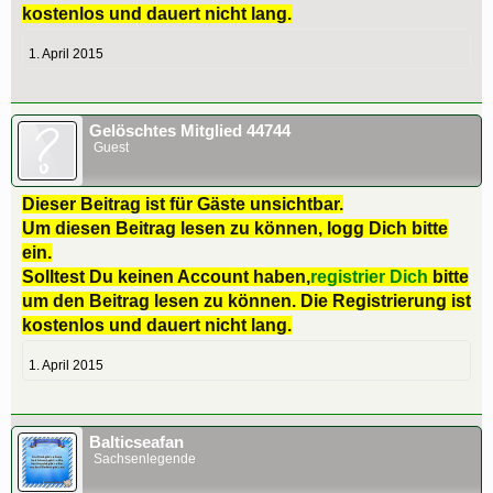
kostenlos und dauert nicht lang.
1. April 2015
Gelöschtes Mitglied 44744
Guest
Dieser Beitrag ist für Gäste unsichtbar.
Um diesen Beitrag lesen zu können, logg Dich bitte
ein.
Solltest Du keinen Account haben,
registrier Dich
bitte
um den Beitrag lesen zu können. Die Registrierung ist
kostenlos und dauert nicht lang.
1. April 2015
Balticseafan
Sachsenlegende