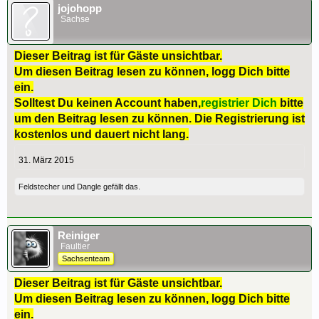
jojohopp
Sachse
Dieser Beitrag ist für Gäste unsichtbar.
Um diesen Beitrag lesen zu können, logg Dich bitte
ein.
Solltest Du keinen Account haben,
registrier Dich
bitte
um den Beitrag lesen zu können. Die Registrierung ist
kostenlos und dauert nicht lang.
31. März 2015
Feldstecher
und
Dangle
gefällt das.
Reiniger
Faultier
Sachsenteam
Dieser Beitrag ist für Gäste unsichtbar.
Um diesen Beitrag lesen zu können, logg Dich bitte
ein.