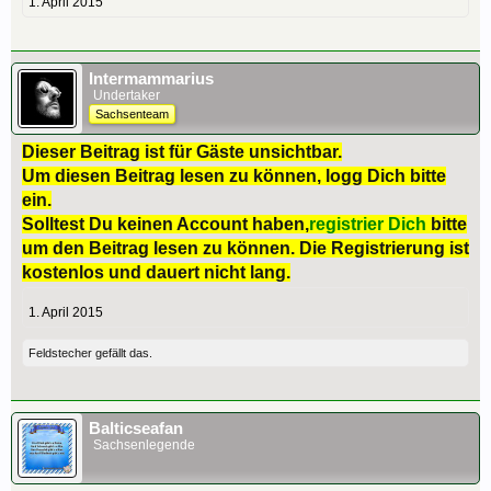
1. April 2015
Intermammarius
Undertaker
Sachsenteam
Dieser Beitrag ist für Gäste unsichtbar.
Um diesen Beitrag lesen zu können, logg Dich bitte
ein.
Solltest Du keinen Account haben,
registrier Dich
bitte
um den Beitrag lesen zu können. Die Registrierung ist
kostenlos und dauert nicht lang.
1. April 2015
Feldstecher
gefällt das.
Balticseafan
Sachsenlegende