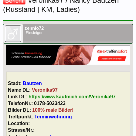
Veronika97 / Nancy Bautzen
Bericht
(Russland | KM, Ladies)
zennio72
Einsteiger
Stadt:
Bautzen
Name DL:
Veronika97
Link DL:
https://www.kaufmich.com/Veronika97
TelefonNr.:
0178-5023423
Bilder
DL
:
100% reale Bilder!
Treffpunkt:
Terminwohnung
Location:
Strasse/Nr.: