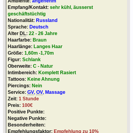
Ambiente:
angenehm
Empfang/Kontakt:
sehr kühl, äusserst
geschäftstüchtig
Nationalität:
Russland
Sprache:
Deutsch
Alter
DL
:
22 - 26 Jahre
Haarfarbe:
Braun
Haarlänge:
Langes Haar
Größe:
1,60m -1,70m
Figur:
Schlank
Oberweite:
C - Natur
Intimbereich:
Komplett Rasiert
Tattoos:
Keine Ahnung
Piercings:
Nein
Service:
GV
,
OV
, Massage
Zeit:
1 Stunde
Preis:
100€
Positive Punkte:
Negative Punkte:
Besonderheiten:
Empfehlungsfaktor:
Empfehlung zu 10%