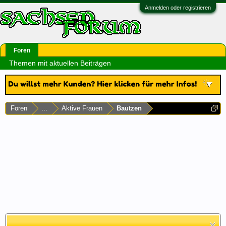
Anmelden oder registrieren
Foren
Themen mit aktuellen Beiträgen
Foren
...
Aktive Frauen
Bautzen