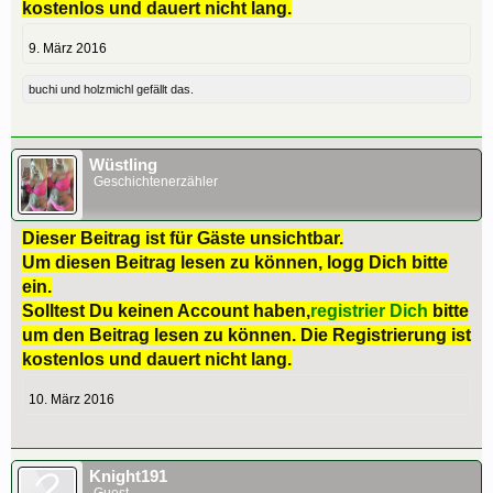
kostenlos und dauert nicht lang.
9. März 2016
buchi
und
holzmichl
gefällt das.
Wüstling
Geschichtenerzähler
Dieser Beitrag ist für Gäste unsichtbar.
Um diesen Beitrag lesen zu können, logg Dich bitte
ein.
Solltest Du keinen Account haben,
registrier Dich
bitte
um den Beitrag lesen zu können. Die Registrierung ist
kostenlos und dauert nicht lang.
10. März 2016
Knight191