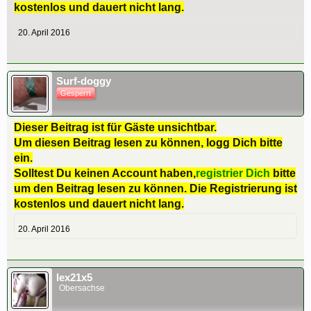
kostenlos und dauert nicht lang.
20. April 2016
Surf-doggy
Gesperrt
Dieser Beitrag ist für Gäste unsichtbar.
Um diesen Beitrag lesen zu können, logg Dich bitte
ein.
Solltest Du keinen Account haben,
registrier Dich
bitte
um den Beitrag lesen zu können. Die Registrierung ist
kostenlos und dauert nicht lang.
20. April 2016
lex21x5
Obersachse