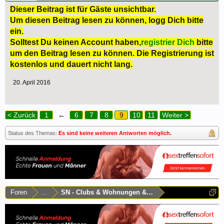
Dieser Beitrag ist für Gäste unsichtbar.
Um diesen Beitrag lesen zu können, logg Dich bitte
ein.
Solltest Du keinen Account haben,
registrier Dich
bitte
um den Beitrag lesen zu können. Die Registrierung ist
kostenlos und dauert nicht lang.
20. April 2016
< Zurück
1
←
6
7
8
9
10
11
Weiter >
Status des Themas:
Es sind keine weiteren Antworten möglich.
Foren
...
SN - Clubs & Wohnungen & Laufhäuser