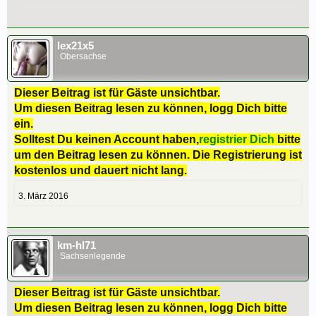
lex21x5
Obersachse
Dieser Beitrag ist für Gäste unsichtbar.
Um diesen Beitrag lesen zu können, logg Dich bitte
ein.
Solltest Du keinen Account haben,
registrier Dich
bitte
um den Beitrag lesen zu können. Die Registrierung ist
kostenlos und dauert nicht lang.
3. März 2016
km-hl71
Sachsenlegende
Dieser Beitrag ist für Gäste unsichtbar.
Um diesen Beitrag lesen zu können, logg Dich bitte