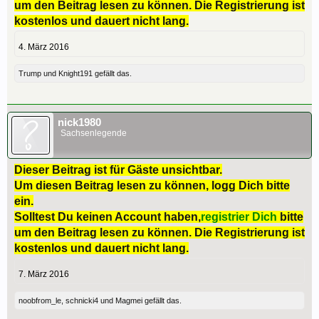
um den Beitrag lesen zu können. Die Registrierung ist
kostenlos und dauert nicht lang.
4. März 2016
Trump
und
Knight191
gefällt das.
nick1980
Sachsenlegende
Dieser Beitrag ist für Gäste unsichtbar.
Um diesen Beitrag lesen zu können, logg Dich bitte
ein.
Solltest Du keinen Account haben,
registrier Dich
bitte
um den Beitrag lesen zu können. Die Registrierung ist
kostenlos und dauert nicht lang.
7. März 2016
noobfrom_le
,
schnicki4
und
Magmei
gefällt das.