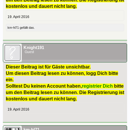
kostenlos und dauert nicht lang.
19. April 2016
km-hl71
gefällt das.
Knight191
Guest
Dieser Beitrag ist für Gäste unsichtbar.
Um diesen Beitrag lesen zu können, logg Dich bitte
ein.
Solltest Du keinen Account haben,
registrier Dich
bitte
um den Beitrag lesen zu können. Die Registrierung ist
kostenlos und dauert nicht lang.
19. April 2016
km-hl71