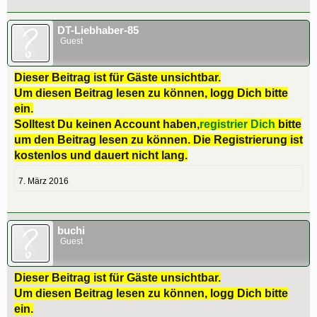
DT-Liebhaber-85
Guest
Dieser Beitrag ist für Gäste unsichtbar.
Um diesen Beitrag lesen zu können, logg Dich bitte
ein.
Solltest Du keinen Account haben,
registrier Dich
bitte
um den Beitrag lesen zu können. Die Registrierung ist
kostenlos und dauert nicht lang.
7. März 2016
buchi
Guest
Dieser Beitrag ist für Gäste unsichtbar.
Um diesen Beitrag lesen zu können, logg Dich bitte
ein.