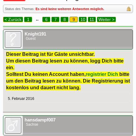
Status des Themas:
Es sind keine weiteren Antworten möglich.
< Zurück
1
←
6
7
8
9
10
11
Weiter >
Knight191
Guest
Dieser Beitrag ist für Gäste unsichtbar.
Um diesen Beitrag lesen zu können, logg Dich bitte
ein.
Solltest Du keinen Account haben,
registrier Dich
bitte
um den Beitrag lesen zu können. Die Registrierung ist
kostenlos und dauert nicht lang.
5. Februar 2016
hansdampf007
Sachse