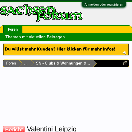
Anmelden oder registrieren
Foren
Themen mit aktuellen Beiträgen
Foren
...
SN - Clubs & Wohnungen & Laufhäuser
Valentini Leipzig
Bericht