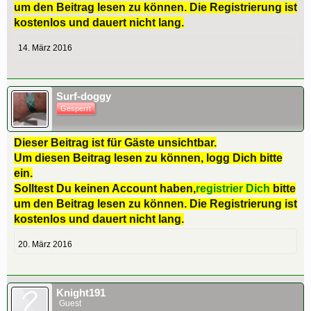
um den Beitrag lesen zu können. Die Registrierung ist
kostenlos und dauert nicht lang.
14. März 2016
Surf-doggy
Gesperrt
Dieser Beitrag ist für Gäste unsichtbar.
Um diesen Beitrag lesen zu können, logg Dich bitte
ein.
Solltest Du keinen Account haben,
registrier Dich
bitte
um den Beitrag lesen zu können. Die Registrierung ist
kostenlos und dauert nicht lang.
20. März 2016
Knight191
Guest