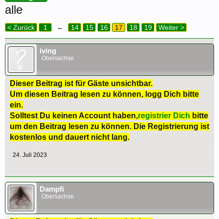
alle
< Zurück
1
←
14
15
16
17
18
19
Weiter >
iving
Obersachse
Dieser Beitrag ist für Gäste unsichtbar.
Um diesen Beitrag lesen zu können, logg Dich bitte
ein.
Solltest Du keinen Account haben,
registrier Dich
bitte
um den Beitrag lesen zu können. Die Registrierung ist
kostenlos und dauert nicht lang.
24. Juli 2023
Dampfi
Obersachse