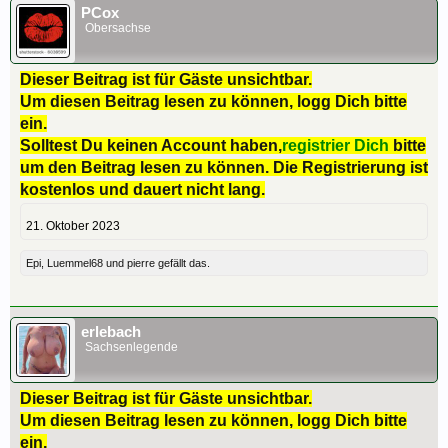
PCox
Obersachse
Dieser Beitrag ist für Gäste unsichtbar.
Um diesen Beitrag lesen zu können, logg Dich bitte
ein.
Solltest Du keinen Account haben,
registrier Dich
bitte
um den Beitrag lesen zu können. Die Registrierung ist
kostenlos und dauert nicht lang.
21. Oktober 2023
Epi
,
Luemmel68
und
pierre
gefällt das.
erlebach
Sachsenlegende
Dieser Beitrag ist für Gäste unsichtbar.
Um diesen Beitrag lesen zu können, logg Dich bitte
ein.