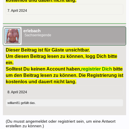
kostenlos und dauert nicht lang.
7. April 2024
erlebach
Sachsenlegende
Dieser Beitrag ist für Gäste unsichtbar.
Um diesen Beitrag lesen zu können, logg Dich bitte
ein.
Solltest Du keinen Account haben,
registrier Dich
bitte
um den Beitrag lesen zu können. Die Registrierung ist
kostenlos und dauert nicht lang.
8. April 2024
william81
gefällt das.
(Du musst angemeldet oder registriert sein, um eine Antwort
erstellen zu können.)