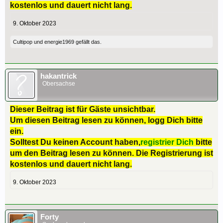
kostenlos und dauert nicht lang.
9. Oktober 2023
Cultipop
und
energie1969
gefällt das.
hakantrick
Obersachse
Dieser Beitrag ist für Gäste unsichtbar.
Um diesen Beitrag lesen zu können, logg Dich bitte
ein.
Solltest Du keinen Account haben,
registrier Dich
bitte
um den Beitrag lesen zu können. Die Registrierung ist
kostenlos und dauert nicht lang.
9. Oktober 2023
Forty