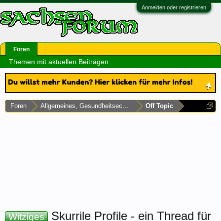
Anmelden oder registrieren
Foren
Themen mit aktuellen Beiträgen
Foren
Allgemeines, Gesundheitsecke & Umfragen
Off Topic
Skurrile Profile - ein Thread für
Witziges