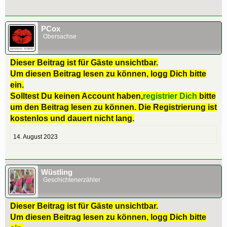
PCox
Obersachse
Dieser Beitrag ist für Gäste unsichtbar.
Um diesen Beitrag lesen zu können, logg Dich bitte
ein.
Solltest Du keinen Account haben,
registrier Dich
bitte
um den Beitrag lesen zu können. Die Registrierung ist
kostenlos und dauert nicht lang.
14. August 2023
Wüstling
Geschichtenerzähler
Dieser Beitrag ist für Gäste unsichtbar.
Um diesen Beitrag lesen zu können, logg Dich bitte