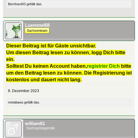
Bernhard43
gefällt das.
Luemmel68
Sachsenteam
Dieser Beitrag ist für Gäste unsichtbar.
Um diesen Beitrag lesen zu können, logg Dich bitte
ein.
Solltest Du keinen Account haben,
registrier Dich
bitte
um den Beitrag lesen zu können. Die Registrierung ist
kostenlos und dauert nicht lang.
8. Dezember 2023
metaltawa
gefällt das.
william81
Sachsenlegende