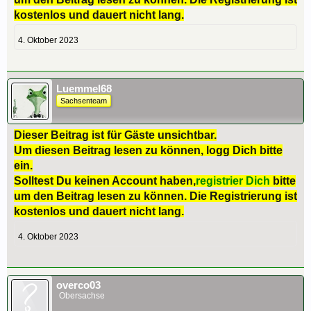
kostenlos und dauert nicht lang.
4. Oktober 2023
Luemmel68
Sachsenteam
Dieser Beitrag ist für Gäste unsichtbar.
Um diesen Beitrag lesen zu können, logg Dich bitte
ein.
Solltest Du keinen Account haben,
registrier Dich
bitte
um den Beitrag lesen zu können. Die Registrierung ist
kostenlos und dauert nicht lang.
4. Oktober 2023
overco03
Obersachse