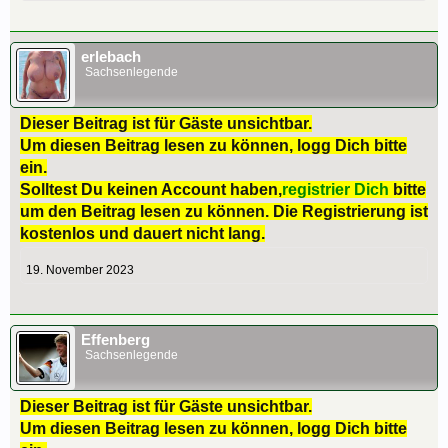
erlebach
Sachsenlegende
Dieser Beitrag ist für Gäste unsichtbar.
Um diesen Beitrag lesen zu können, logg Dich bitte
ein.
Solltest Du keinen Account haben,
registrier Dich
bitte
um den Beitrag lesen zu können. Die Registrierung ist
kostenlos und dauert nicht lang.
19. November 2023
Effenberg
Sachsenlegende
Dieser Beitrag ist für Gäste unsichtbar.
Um diesen Beitrag lesen zu können, logg Dich bitte