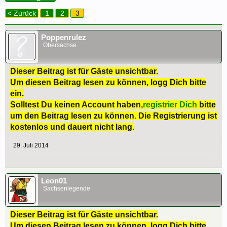
< Zurück
1
2
3
Poppenrulez
Obersachse
Dieser Beitrag ist für Gäste unsichtbar.
Um diesen Beitrag lesen zu können, logg Dich bitte
ein.
Solltest Du keinen Account haben,
registrier Dich
bitte
um den Beitrag lesen zu können. Die Registrierung ist
kostenlos und dauert nicht lang.
29. Juli 2014
Leon01
Sachsenlegende
Dieser Beitrag ist für Gäste unsichtbar.
Um diesen Beitrag lesen zu können, logg Dich bitte