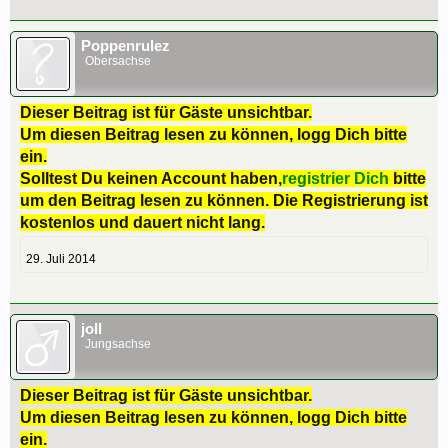
Poppenrulez
Obersachse
Dieser Beitrag ist für Gäste unsichtbar.
Um diesen Beitrag lesen zu können, logg Dich bitte
ein.
Solltest Du keinen Account haben,
registrier Dich
bitte
um den Beitrag lesen zu können. Die Registrierung ist
kostenlos und dauert nicht lang.
29. Juli 2014
joll
Jungsachse
Dieser Beitrag ist für Gäste unsichtbar.
Um diesen Beitrag lesen zu können, logg Dich bitte
ein.