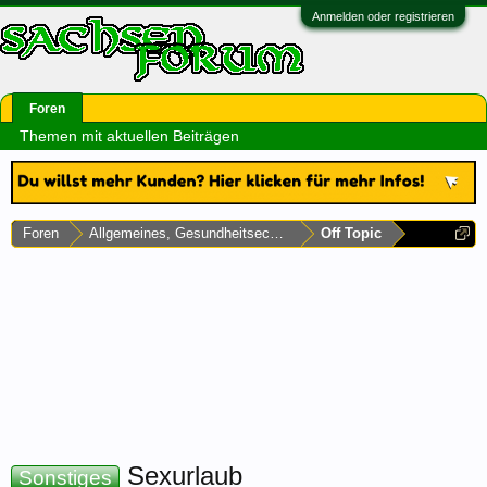
Anmelden oder registrieren
Foren
Themen mit aktuellen Beiträgen
Foren
Allgemeines, Gesundheitsecke & Umfragen
Off Topic
Sexurlaub
Sonstiges