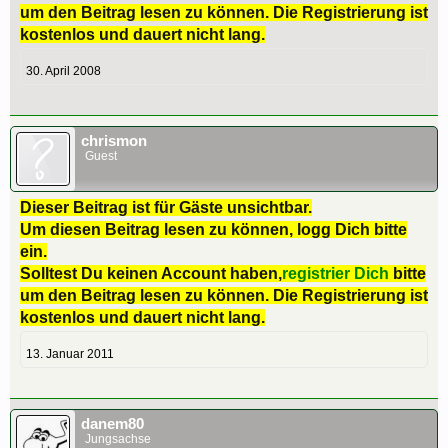
um den Beitrag lesen zu können. Die Registrierung ist
kostenlos und dauert nicht lang.
30. April 2008
chrismon
Guest
Dieser Beitrag ist für Gäste unsichtbar.
Um diesen Beitrag lesen zu können, logg Dich bitte
ein.
Solltest Du keinen Account haben,
registrier Dich
bitte
um den Beitrag lesen zu können. Die Registrierung ist
kostenlos und dauert nicht lang.
13. Januar 2011
danem80
Jungsachse