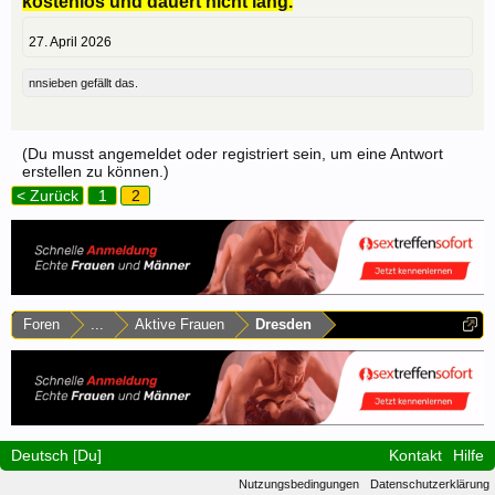
kostenlos und dauert nicht lang.
27. April 2026
nnsieben
gefällt das.
(Du musst angemeldet oder registriert sein, um eine Antwort
erstellen zu können.)
< Zurück
1
2
Foren
...
Aktive Frauen
Dresden
Deutsch [Du]
Kontakt
Hilfe
Nutzungsbedingungen
Datenschutzerklärung