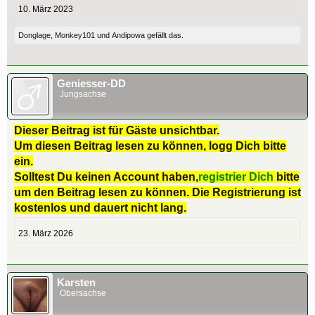
10. März 2023
Donglage
,
Monkey101
und
Andipowa
gefällt das.
Geniesser-DD
Jungsachse
Dieser Beitrag ist für Gäste unsichtbar.
Um diesen Beitrag lesen zu können, logg Dich bitte
ein.
Solltest Du keinen Account haben,
registrier Dich
bitte
um den Beitrag lesen zu können. Die Registrierung ist
kostenlos und dauert nicht lang.
23. März 2026
Karsten
Obersachse