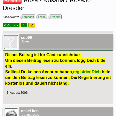
Rosa / Rosaria / Rosa36
Bericht
Dresden
Schlagworte:
dresden
rosa
rosaria
< Zurück
1
2
sub99
Guest
Dieser Beitrag ist für Gäste unsichtbar.
Um diesen Beitrag lesen zu können, logg Dich bitte
ein.
Solltest Du keinen Account haben,
registrier Dich
bitte
um den Beitrag lesen zu können. Die Registrierung ist
kostenlos und dauert nicht lang.
1. August 2006
onkel ben
Jungsachse