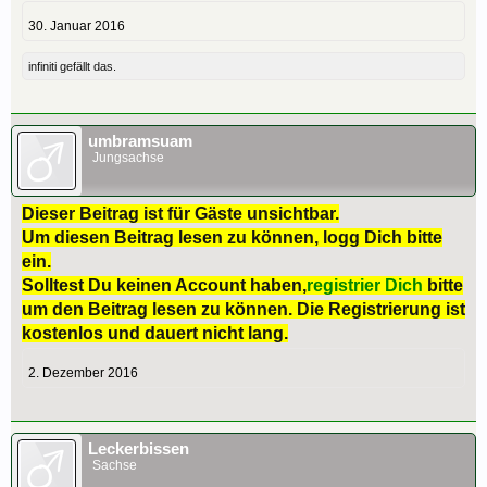
30. Januar 2016
infiniti
gefällt das.
umbramsuam
Jungsachse
Dieser Beitrag ist für Gäste unsichtbar.
Um diesen Beitrag lesen zu können, logg Dich bitte
ein.
Solltest Du keinen Account haben,
registrier Dich
bitte
um den Beitrag lesen zu können. Die Registrierung ist
kostenlos und dauert nicht lang.
2. Dezember 2016
Leckerbissen
Sachse