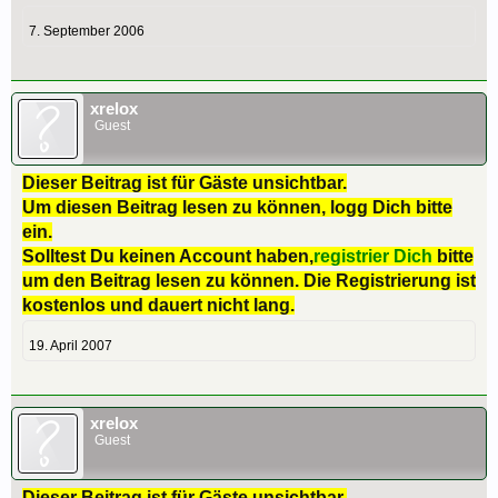
7. September 2006
xrelox
Guest
Dieser Beitrag ist für Gäste unsichtbar.
Um diesen Beitrag lesen zu können, logg Dich bitte
ein.
Solltest Du keinen Account haben,
registrier Dich
bitte
um den Beitrag lesen zu können. Die Registrierung ist
kostenlos und dauert nicht lang.
19. April 2007
xrelox
Guest
Dieser Beitrag ist für Gäste unsichtbar.