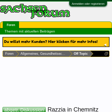
Anmelden oder registrieren
Foren
Themen mit aktuellen Beiträgen
Foren
Allgemeines, Gesundheitsecke & Umfragen
Off Topic
Razzia in Chemnitz
abgetr. Diskussion