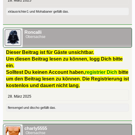
28. März 2025
xklausrichter1
und
Mohabaner
gefällt das.
Roncalli
Obersachse
Dieser Beitrag ist für Gäste unsichtbar.
Um diesen Beitrag lesen zu können, logg Dich bitte
ein.
Solltest Du keinen Account haben,
registrier Dich
bitte
um den Beitrag lesen zu können. Die Registrierung ist
kostenlos und dauert nicht lang.
28. März 2025
flensengel
und
discho
gefällt das.
charly5555
Obersachse