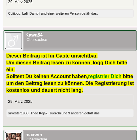
29. März 2025
Cultipop
,
Lafi
,
Dampfi
und
einer weiteren Person
gefällt das.
Kawa84
Obersachse
Dieser Beitrag ist für Gäste unsichtbar.
Um diesen Beitrag lesen zu können, logg Dich bitte
ein.
Solltest Du keinen Account haben,
registrier Dich
bitte
um den Beitrag lesen zu können. Die Registrierung ist
kostenlos und dauert nicht lang.
29. März 2025
silvester1980
,
Theo Kojak
,
Juerchi
und
9 anderen
gefällt das.
maxwin
Obersachse