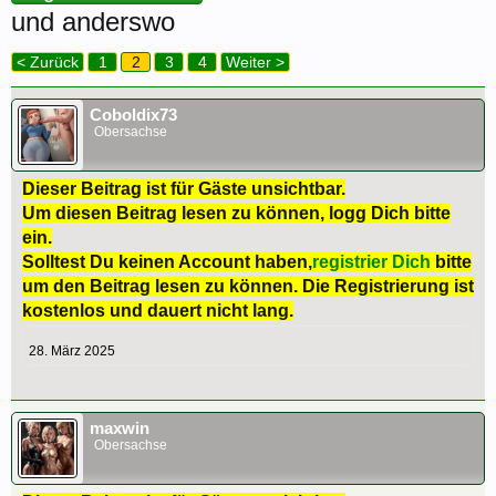
und anderswo
< Zurück
1
2
3
4
Weiter >
Coboldix73
Obersachse
Dieser Beitrag ist für Gäste unsichtbar.
Um diesen Beitrag lesen zu können, logg Dich bitte
ein.
Solltest Du keinen Account haben,
registrier Dich
bitte
um den Beitrag lesen zu können. Die Registrierung ist
kostenlos und dauert nicht lang.
28. März 2025
maxwin
Obersachse