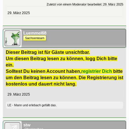
Zuletzt von einem Moderator bearbeitet:
29. März 2025
29. März 2025
Luemmel68
Sachsenteam
Dieser Beitrag ist für Gäste unsichtbar.
Um diesen Beitrag lesen zu können, logg Dich bitte
ein.
Solltest Du keinen Account haben,
registrier Dich
bitte
um den Beitrag lesen zu können. Die Registrierung ist
kostenlos und dauert nicht lang.
29. März 2025
LE - Mann
und
erlebach
gefällt das.
stw