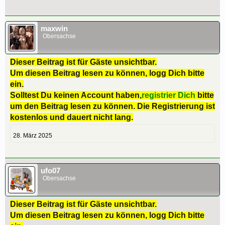
maxwin
Obersachse
Dieser Beitrag ist für Gäste unsichtbar.
Um diesen Beitrag lesen zu können, logg Dich bitte
ein.
Solltest Du keinen Account haben,
registrier Dich
bitte
um den Beitrag lesen zu können. Die Registrierung ist
kostenlos und dauert nicht lang.
28. März 2025
ufo07
Obersachse
Dieser Beitrag ist für Gäste unsichtbar.
Um diesen Beitrag lesen zu können, logg Dich bitte