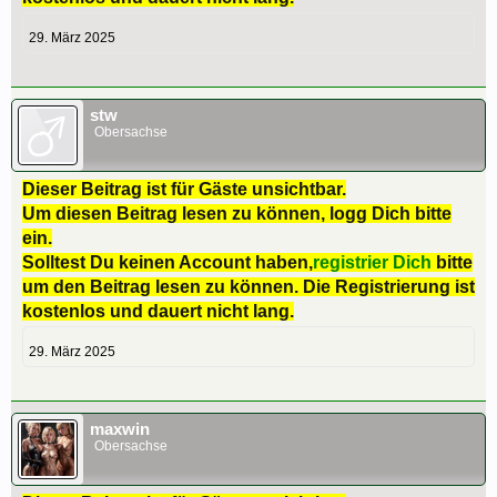
29. März 2025
stw
Obersachse
Dieser Beitrag ist für Gäste unsichtbar.
Um diesen Beitrag lesen zu können, logg Dich bitte
ein.
Solltest Du keinen Account haben,
registrier Dich
bitte
um den Beitrag lesen zu können. Die Registrierung ist
kostenlos und dauert nicht lang.
29. März 2025
maxwin
Obersachse