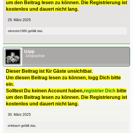
um den Beitrag lesen zu können. Die Registrierung ist
kostenlos und dauert nicht lang.
29. März 2025
silvester1980
gefällt das.
tzipp
Jungsachse
Dieser Beitrag ist für Gäste unsichtbar.
Um diesen Beitrag lesen zu können, logg Dich bitte
ein.
Solltest Du keinen Account haben,
registrier Dich
bitte
um den Beitrag lesen zu können. Die Registrierung ist
kostenlos und dauert nicht lang.
30. März 2025
erlebach
gefällt das.