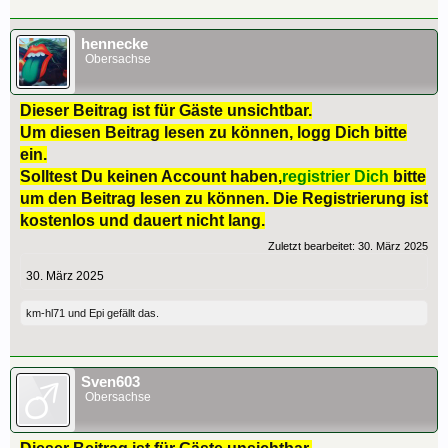
hennecke
Obersachse
Dieser Beitrag ist für Gäste unsichtbar.
Um diesen Beitrag lesen zu können, logg Dich bitte
ein.
Solltest Du keinen Account haben,
registrier Dich
bitte
um den Beitrag lesen zu können. Die Registrierung ist
kostenlos und dauert nicht lang.
Zuletzt bearbeitet:
30. März 2025
30. März 2025
km-hl71
und
Epi
gefällt das.
Sven603
Obersachse