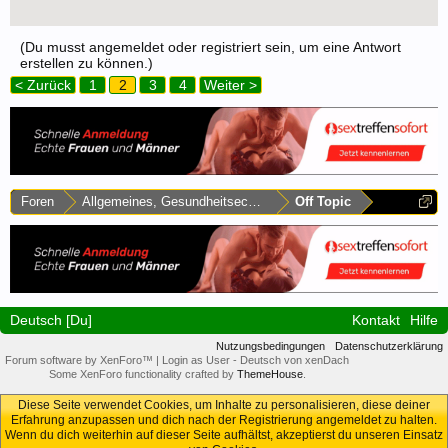
(Du musst angemeldet oder registriert sein, um eine Antwort
erstellen zu können.)
< Zurück
1
2
3
4
Weiter >
Foren
Allgemeines, Gesundheitsecke & Umfragen
Off Topic
Deutsch [Du]
Kontakt
Hilfe
Nutzungsbedingungen
Datenschutzerklärung
Forum software by XenForo™
|
Login as User
-
Deutsch von xenDach
Some XenForo functionality crafted by
ThemeHouse
.
Diese Seite verwendet Cookies, um Inhalte zu personalisieren, diese deiner
Erfahrung anzupassen und dich nach der Registrierung angemeldet zu halten.
Wenn du dich weiterhin auf dieser Seite aufhältst, akzeptierst du unseren Einsatz