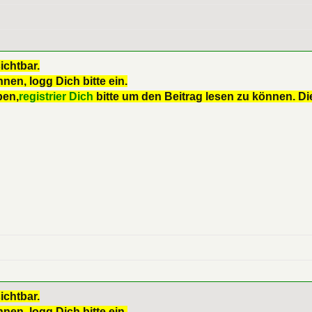
ichtbar.
nen, logg Dich bitte ein.
ben,
registrier Dich
bitte um den Beitrag lesen zu können. Die
ichtbar.
nen, logg Dich bitte ein.