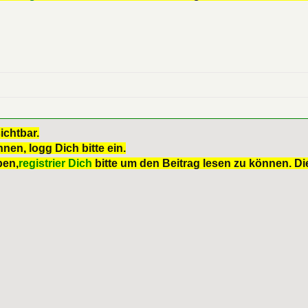
ichtbar.
nen, logg Dich bitte ein.
ben,
registrier Dich
bitte um den Beitrag lesen zu können. Die