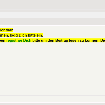
ichtbar.
nen, logg Dich bitte ein.
ben,
registrier Dich
bitte um den Beitrag lesen zu können. Die