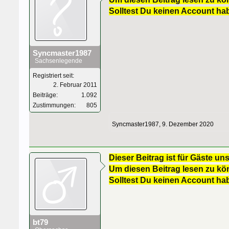
Solltest Du keinen Account ha
Syncmaster1987
Sachsenlegende
Registriert seit:
2. Februar 2011
Beiträge:
1.092
Zustimmungen:
805
Syncmaster1987
,
9. Dezember 2020
Dieser Beitrag ist für Gäste uns
Um diesen Beitrag lesen zu kön
Solltest Du keinen Account ha
bt79