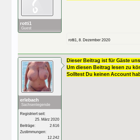
rotti1
Guest
rotti1
,
8. Dezember 2020
Dieser Beitrag ist für Gäste uns
Um diesen Beitrag lesen zu kön
Solltest Du keinen Account ha
erlebach
Sachsenlegende
Registriert seit:
25. März 2020
Beiträge:
2.616
Zustimmungen:
12.242