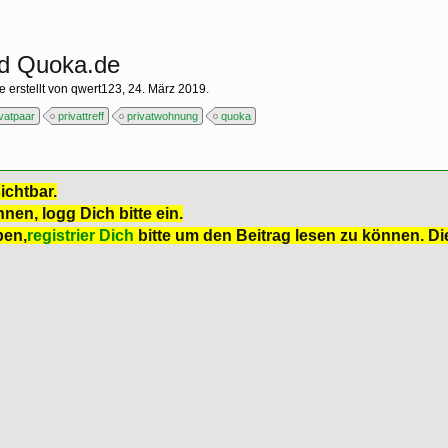
nd Quoka.de
e erstellt von
qwert123
,
24. März 2019
.
ivatpaar
privattreff
privatwohnung
quoka
ichtbar.
nen, logg Dich bitte ein.
ben,
registrier Dich
bitte um den Beitrag lesen zu können. Die