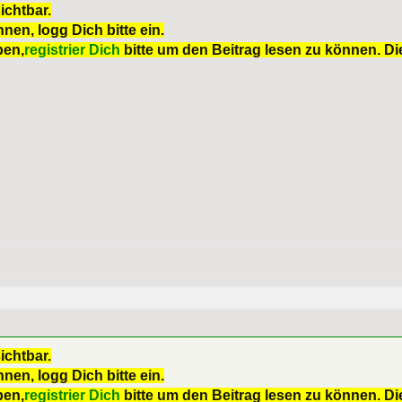
ichtbar.
nen, logg Dich bitte ein.
ben,
registrier Dich
bitte um den Beitrag lesen zu können. Die
ichtbar.
nen, logg Dich bitte ein.
ben,
registrier Dich
bitte um den Beitrag lesen zu können. Die