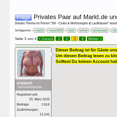
Privates Paar auf Markt.de u
Frage
Dieses Thema im Forum "
SN - Clubs & Wohnungen & Laufhäuser
" wurd
Schlagworte:
markt
maus0008
paar
privat
privat-paar
pr
Seite 3 von 4
< Zurück
1
2
3
4
Weiter >
Dieser Beitrag ist für Gäste uns
Um diesen Beitrag lesen zu kön
Solltest Du keinen Account ha
erlebach
Sachsenlegende
Registriert seit:
25. März 2020
Beiträge:
2.616
Zustimmungen:
12.242