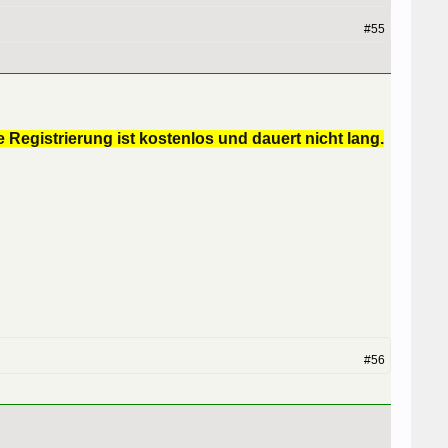
#55
 Registrierung ist kostenlos und dauert nicht lang.
#56