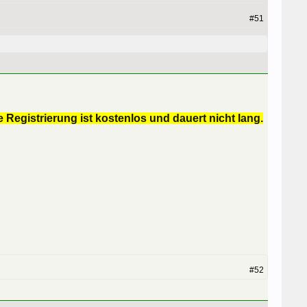
#51
 Registrierung ist kostenlos und dauert nicht lang.
#52