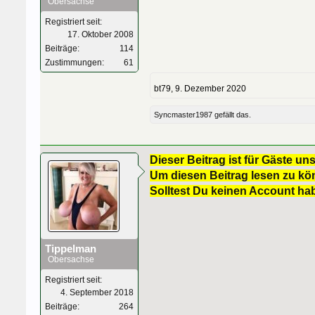
Obersachse
Registriert seit:
17. Oktober 2008
Beiträge:
114
Zustimmungen:
61
bt79
,
9. Dezember 2020
Syncmaster1987
gefällt das.
Dieser Beitrag ist für Gäste uns
Um diesen Beitrag lesen zu kön
Solltest Du keinen Account ha
Tippelman
Obersachse
Registriert seit:
4. September 2018
Beiträge:
264