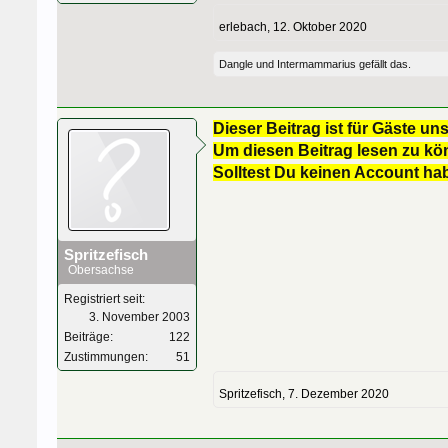
erlebach
,
12. Oktober 2020
Dangle
und
Intermammarius
gefällt das.
Dieser Beitrag ist für Gäste uns
Um diesen Beitrag lesen zu kön
Solltest Du keinen Account ha
Spritzefisch
Obersachse
Registriert seit:
3. November 2003
Beiträge:
122
Zustimmungen:
51
Spritzefisch
,
7. Dezember 2020