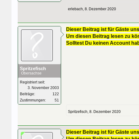
erlebach
,
8. Dezember 2020
Dieser Beitrag ist für Gäste uns
Um diesen Beitrag lesen zu kön
Solltest Du keinen Account ha
Spritzefisch
Obersachse
Registriert seit:
3. November 2003
Beiträge:
122
Zustimmungen:
51
Spritzefisch
,
8. Dezember 2020
Dieser Beitrag ist für Gäste uns
Um diesen Beitrag lesen zu kön