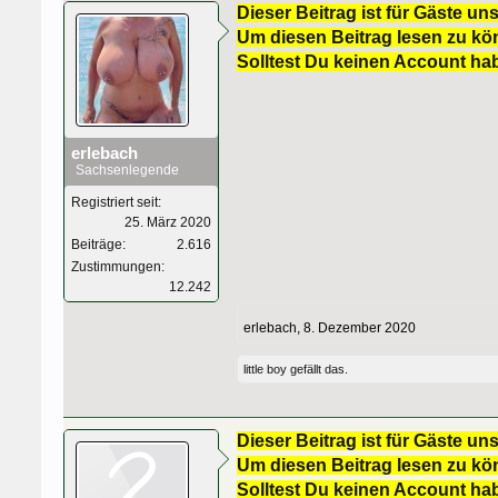
Dieser Beitrag ist für Gäste uns
Um diesen Beitrag lesen zu kön
Solltest Du keinen Account ha
erlebach
Sachsenlegende
Registriert seit:
25. März 2020
Beiträge:
2.616
Zustimmungen:
12.242
erlebach
,
8. Dezember 2020
little boy
gefällt das.
Dieser Beitrag ist für Gäste uns
Um diesen Beitrag lesen zu kön
Solltest Du keinen Account ha