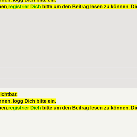
ben,
registrier Dich
bitte um den Beitrag lesen zu können. Die
ichtbar.
nen, logg Dich bitte ein.
ben,
registrier Dich
bitte um den Beitrag lesen zu können. Die