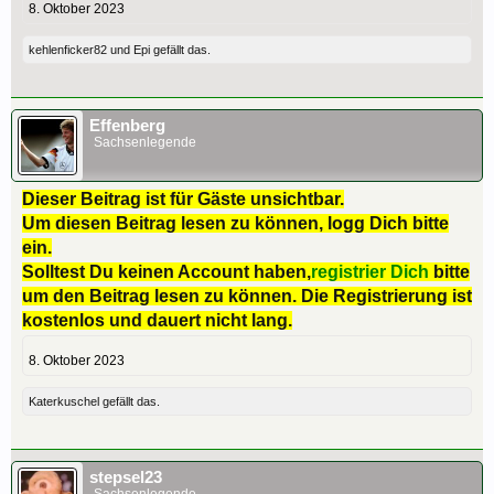
8. Oktober 2023
kehlenficker82
und
Epi
gefällt das.
Effenberg
Sachsenlegende
Dieser Beitrag ist für Gäste unsichtbar.
Um diesen Beitrag lesen zu können, logg Dich bitte
ein.
Solltest Du keinen Account haben,
registrier Dich
bitte
um den Beitrag lesen zu können. Die Registrierung ist
kostenlos und dauert nicht lang.
8. Oktober 2023
Katerkuschel
gefällt das.
stepsel23