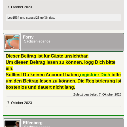
7. Oktober 2023
Lee1534
und
stepsel23
gefällt das.
Forty
Sachsenlegende
Dieser Beitrag ist für Gäste unsichtbar.
Um diesen Beitrag lesen zu können, logg Dich bitte
ein.
Solltest Du keinen Account haben,
registrier Dich
bitte
um den Beitrag lesen zu können. Die Registrierung ist
kostenlos und dauert nicht lang.
Zuletzt bearbeitet:
7. Oktober 2023
7. Oktober 2023
Effenberg