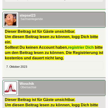
stepsel23
Sachsenlegende
Dieser Beitrag ist für Gäste unsichtbar.
Um diesen Beitrag lesen zu können, logg Dich bitte
ein.
Solltest Du keinen Account haben,
registrier Dich
bitte
um den Beitrag lesen zu können. Die Registrierung ist
kostenlos und dauert nicht lang.
7. Oktober 2023
Woschik
Obersachse
Dieser Beitrag ist für Gäste unsichtbar.
Um diesen Beitrag lesen zu können, logg Dich bitte