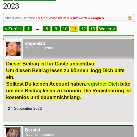
2023
Status des Themas:
Es sind keine weiteren Antworten möglich.
< Zurück
1
←
8
9
10
11
12
13
Weiter >
stepsel23
Sachsenlegende
Dieser Beitrag ist für Gäste unsichtbar.
Um diesen Beitrag lesen zu können, logg Dich bitte
ein.
Solltest Du keinen Account haben,
registrier Dich
bitte
um den Beitrag lesen zu können. Die Registrierung ist
kostenlos und dauert nicht lang.
27. September 2023
Berstef
Sachsenlegende