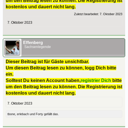
um den Beitrag lesen zu können. Die Registrierung ist
kostenlos und dauert nicht lang.
Zuletzt bearbeitet:
7. Oktober 2023
7. Oktober 2023
Effenberg
Sachsenlegende
Dieser Beitrag ist für Gäste unsichtbar.
Um diesen Beitrag lesen zu können, logg Dich bitte
ein.
Solltest Du keinen Account haben,
registrier Dich
bitte
um den Beitrag lesen zu können. Die Registrierung ist
kostenlos und dauert nicht lang.
7. Oktober 2023
tbone
,
erlebach
und
Forty
gefällt das.