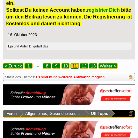
ein.
Solltest Du keinen Account haben,
registrier Dich
bitte
um den Beitrag lesen zu können. Die Registrierung ist
kostenlos und dauert nicht lang.
16. Oktober 2023
Epi
und
Aster D.
gefällt das.
< Zurück
1
←
8
9
10
11
12
13
Weiter >
Status des Themas:
Es sind keine weiteren Antworten möglich.
Foren
Allgemeines, Gesundheitsecke & Umfragen
Off Topic