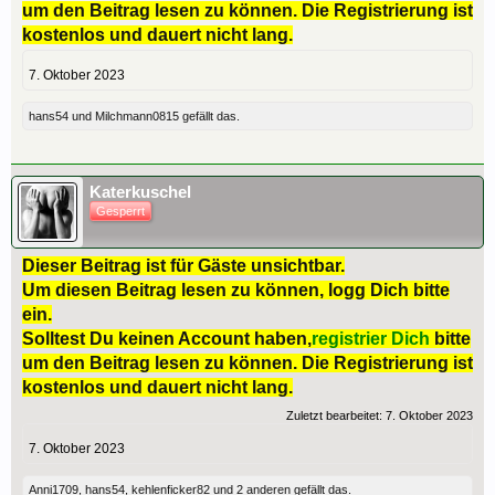
um den Beitrag lesen zu können. Die Registrierung ist
kostenlos und dauert nicht lang.
7. Oktober 2023
hans54
und
Milchmann0815
gefällt das.
Katerkuschel
Gesperrt
Dieser Beitrag ist für Gäste unsichtbar.
Um diesen Beitrag lesen zu können, logg Dich bitte
ein.
Solltest Du keinen Account haben,
registrier Dich
bitte
um den Beitrag lesen zu können. Die Registrierung ist
kostenlos und dauert nicht lang.
Zuletzt bearbeitet:
7. Oktober 2023
7. Oktober 2023
Anni1709
,
hans54
,
kehlenficker82
und
2 anderen
gefällt das.