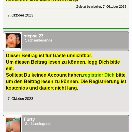
Zuletzt bearbeitet:
7. Oktober 2023
7. Oktober 2023
stepsel23
Sachsenlegende
Dieser Beitrag ist für Gäste unsichtbar.
Um diesen Beitrag lesen zu können, logg Dich bitte
ein.
Solltest Du keinen Account haben,
registrier Dich
bitte
um den Beitrag lesen zu können. Die Registrierung ist
kostenlos und dauert nicht lang.
7. Oktober 2023
Forty
Sachsenlegende