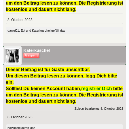
um den Beitrag lesen zu können. Die Registrierung ist
kostenlos und dauert nicht lang.
8. Oktober 2023
daniel01
,
Epi
und
Katerkuschel
gefällt das.
Katerkuschel
Gesperrt
Dieser Beitrag ist für Gäste unsichtbar.
Um diesen Beitrag lesen zu können, logg Dich bitte
ein.
Solltest Du keinen Account haben,
registrier Dich
bitte
um den Beitrag lesen zu können. Die Registrierung ist
kostenlos und dauert nicht lang.
Zuletzt bearbeitet:
8. Oktober 2023
8. Oktober 2023
holzmichl
gefällt das.