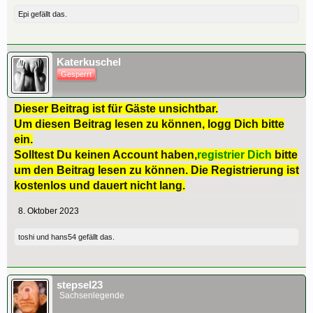
Epi
gefällt das.
Katerkuschel
Gesperrt
Dieser Beitrag ist für Gäste unsichtbar.
Um diesen Beitrag lesen zu können, logg Dich bitte
ein.
Solltest Du keinen Account haben,
registrier Dich
bitte
um den Beitrag lesen zu können. Die Registrierung ist
kostenlos und dauert nicht lang.
8. Oktober 2023
toshi
und
hans54
gefällt das.
stepsel23
Sachsenlegende