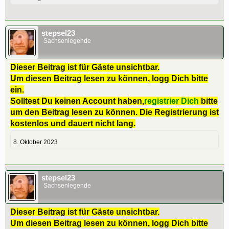
stepsel23
Sachsenlegende
Dieser Beitrag ist für Gäste unsichtbar.
Um diesen Beitrag lesen zu können, logg Dich bitte
ein.
Solltest Du keinen Account haben,
registrier Dich
bitte
um den Beitrag lesen zu können. Die Registrierung ist
kostenlos und dauert nicht lang.
8. Oktober 2023
stepsel23
Sachsenlegende
Dieser Beitrag ist für Gäste unsichtbar.
Um diesen Beitrag lesen zu können, logg Dich bitte