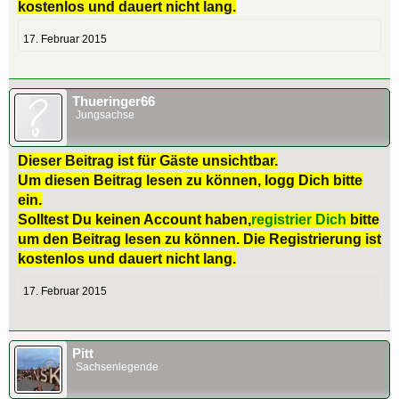
kostenlos und dauert nicht lang.
17. Februar 2015
Thueringer66
Jungsachse
Dieser Beitrag ist für Gäste unsichtbar.
Um diesen Beitrag lesen zu können, logg Dich bitte
ein.
Solltest Du keinen Account haben,
registrier Dich
bitte
um den Beitrag lesen zu können. Die Registrierung ist
kostenlos und dauert nicht lang.
17. Februar 2015
Pitt
Sachsenlegende