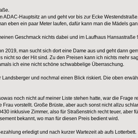
raße.
am ADAC-Hauptsitz an und geht vor bis zur Ecke Westendstraße.
man eben ein paar Meter laufen, dafür kann man die Mädels ga
meinen Geschmack nichts dabei und im Laufhaus Hansastraße 9 
on 2019, man sucht sich dort eine Dame aus und geht dann ge
gs nicht so der Hit sind. Zu den Preisen kann ich nichts mehr 
amals ich eine nicht schöne schwabbelige Überraschung.
ur Landsberger und nochmal einen Blick riskiert. Die oben erw
owas noch nicht auf meiner Liste stehen hatte, war die Frage rech
Frau vorstellt. Große Brüste, aber auch sonst nicht allzu schla
430 inklusive Zimmer, also für Straßenstrich recht teuer, aber 
ssement bekannt, wo man für diesen Preis bedient wird.
Bezahlung erledigt und nach kurzer Wartezeit ab aufs Lotterbett.