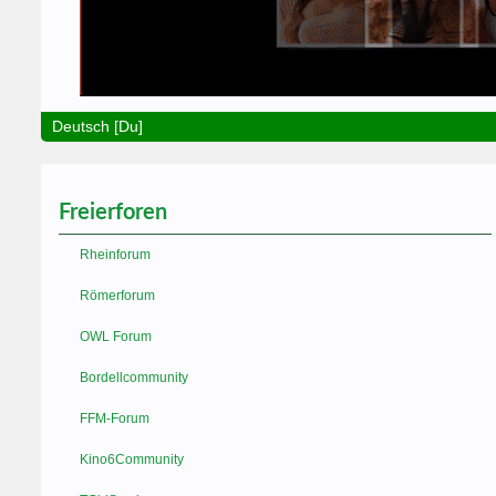
Deutsch [Du]
Freierforen
Rheinforum
Römerforum
OWL Forum
Bordellcommunity
FFM-Forum
Kino6Community