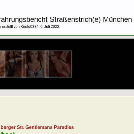
rfahrungsbericht Straßenstrich(e) München
e erstellt von
Keule0384
,
6. Juli 2022
.
berger Str. Gentlemans Paradies
lles ok.