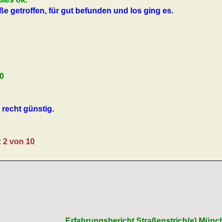
ße getroffen, für gut befunden und los ging es.
0
recht günstig.
:
2 von 10
Erfahrungsbericht Straßenstrich(e) Münc