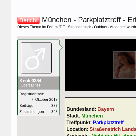
München - Parkplatztreff - E
Bericht
Dieses Thema im Forum "
DE - Strassenstrich / Outdoor / Autodate
" wurd
Keule0384
Obersachse
Registriert seit:
7. Oktober 2018
Beiträge:
387
Bundesland:
Bayern
Zustimmungen:
393
Stadt:
München
Treffpunkt:
Parkplatztreff
Location:
Straßenstrich Lands
Ambiente:
Nicht der Hit, aber a