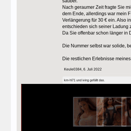
sauber.
Nach geraumer Zeit fragte Sie mic
dem Ende, allerdings war mein Fr
Verlängerung für 30 € ein. Also
entschieden sich seiner Ladung zu
Da Sie offenbar schon länger in D
Die Nummer selbst war solide, b
Die restlichen Erlebnisse meine
Keule0384
,
6. Juli 2022
km-hl71
und
iving
gefällt das.