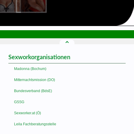
Sexworkorganisationen
Madonna (Bochum)
Mitternachtsmission (DO)
Bundesverband (BdsE)
GSSG
Sexworker.at (Ö)
Leila Fachberatungsstelle