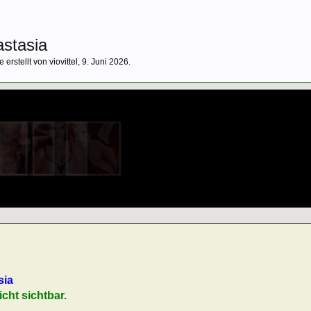
astasia
e erstellt von
viovittel
,
9. Juni 2026
.
sia
icht sichtbar.