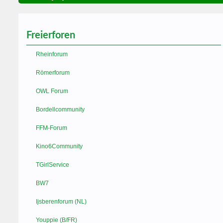
Freierforen
Rheinforum
Römerforum
OWL Forum
Bordellcommunity
FFM-Forum
Kino6Community
TGirlService
BW7
Ijsberenforum (NL)
Youppie (B/FR)