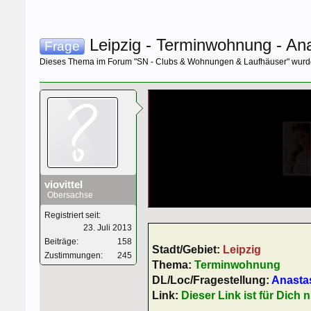
Leipzig - Terminwohnung - An
Frage
Dieses Thema im Forum "
SN - Clubs & Wohnungen & Laufhäuser
" wurd
viovittel
Obersachse
Registriert seit:
23. Juli 2013
Beiträge:
158
Stadt/Gebiet:
Leipzig
Zustimmungen:
245
Thema:
Terminwohnung
DL/Loc/Fragestellung:
Anasta
Link:
Dieser Link ist für Dich n