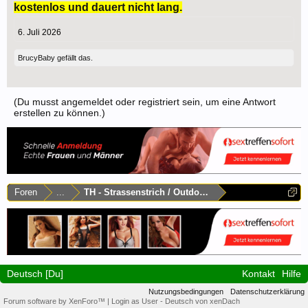
kostenlos und dauert nicht lang.
6. Juli 2026
BrucyBaby
gefällt das.
(Du musst angemeldet oder registriert sein, um eine Antwort
erstellen zu können.)
Foren
...
TH - Strassenstrich / Outdoor / Autodate
Deutsch [Du]
Kontakt
Hilfe
Nutzungsbedingungen
Datenschutzerklärung
Forum software by XenForo™
|
Login as User
-
Deutsch von xenDach