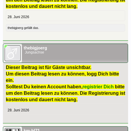
kostenlos und dauert nicht lang.
28. Juni 2026
thebigjoerg
gefällt das.
thebigjoerg
Jungsachse
Dieser Beitrag ist für Gäste unsichtbar.
Um diesen Beitrag lesen zu können, logg Dich bitte
ein.
Solltest Du keinen Account haben,
registrier Dich
bitte
um den Beitrag lesen zu können. Die Registrierung ist
kostenlos und dauert nicht lang.
28. Juni 2026
km-hl71