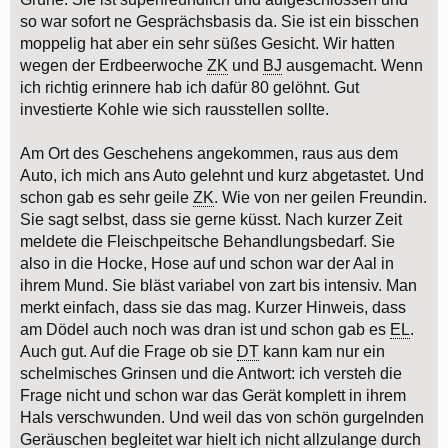
so war sofort ne Gesprächsbasis da. Sie ist ein bisschen
moppelig hat aber ein sehr süßes Gesicht. Wir hatten
wegen der Erdbeerwoche
ZK
und
BJ
ausgemacht. Wenn
ich richtig erinnere hab ich dafür 80 gelöhnt. Gut
investierte Kohle wie sich rausstellen sollte.
Am Ort des Geschehens angekommen, raus aus dem
Auto, ich mich ans Auto gelehnt und kurz abgetastet. Und
schon gab es sehr geile
ZK
. Wie von ner geilen Freundin.
Sie sagt selbst, dass sie gerne küsst. Nach kurzer Zeit
meldete die Fleischpeitsche Behandlungsbedarf. Sie
also in die Hocke, Hose auf und schon war der Aal in
ihrem Mund. Sie bläst variabel von zart bis intensiv. Man
merkt einfach, dass sie das mag. Kurzer Hinweis, dass
am Dödel auch noch was dran ist und schon gab es
EL
.
Auch gut. Auf die Frage ob sie
DT
kann kam nur ein
schelmisches Grinsen und die Antwort: ich versteh die
Frage nicht und schon war das Gerät komplett in ihrem
Hals verschwunden. Und weil das von schön gurgelnden
Geräuschen begleitet war hielt ich nicht allzulange durch