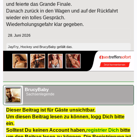
und feierte das Grande Finale.
Danach zurück in den Wagen und auf der Rückfahrt
wieder ein tolles Gespräch.
Wiederholungsgefahr klar gegeben.
28. Juni 2026
JayFry
,
Hockey
und
BrucyBaby
gefällt das.
BrucyBaby
Sachsenlegende
Dieser Beitrag ist für Gäste unsichtbar.
Um diesen Beitrag lesen zu können, logg Dich bitte
ein.
Solltest Du keinen Account haben,
registrier Dich
bitte
um den Beitrag lesen zu können. Die Registrierung ist