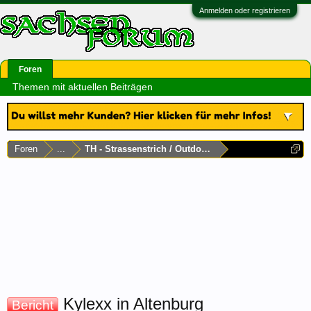
Anmelden oder registrieren
Foren
Themen mit aktuellen Beiträgen
Foren
...
TH - Strassenstrich / Outdoor / Autodate
Kylexx in Altenburg
Bericht