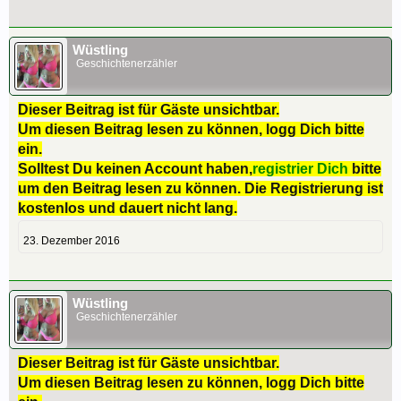
Wüstling
Geschichtenerzähler
Dieser Beitrag ist für Gäste unsichtbar.
Um diesen Beitrag lesen zu können, logg Dich bitte
ein.
Solltest Du keinen Account haben,
registrier Dich
bitte
um den Beitrag lesen zu können. Die Registrierung ist
kostenlos und dauert nicht lang.
23. Dezember 2016
Wüstling
Geschichtenerzähler
Dieser Beitrag ist für Gäste unsichtbar.
Um diesen Beitrag lesen zu können, logg Dich bitte