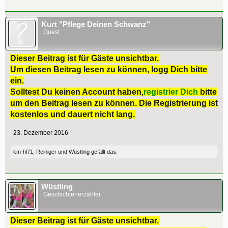
Kurt "Pflege Deinen Schwanz"
Guest
Dieser Beitrag ist für Gäste unsichtbar.
Um diesen Beitrag lesen zu können, logg Dich bitte
ein.
Solltest Du keinen Account haben,
registrier Dich
bitte
um den Beitrag lesen zu können. Die Registrierung ist
kostenlos und dauert nicht lang.
23. Dezember 2016
km-hl71
,
Reiniger
und
Wüstling
gefällt das.
Wüstling
Geschichtenerzähler
Dieser Beitrag ist für Gäste unsichtbar.