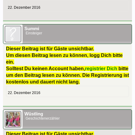
22. Dezember 2016
Summi
Einsteiger
Dieser Beitrag ist für Gäste unsichtbar.
Um diesen Beitrag lesen zu können, logg Dich bitte
ein.
Solltest Du keinen Account haben,
registrier Dich
bitte
um den Beitrag lesen zu können. Die Registrierung ist
kostenlos und dauert nicht lang.
22. Dezember 2016
Wüstling
Geschichtenerzähler
Dieser Beitrag ist für Gäste unsichtbar.