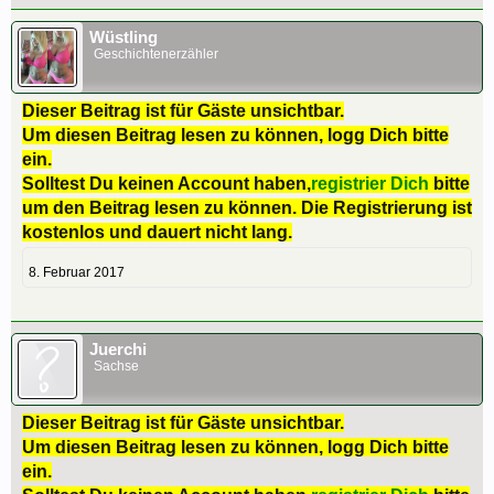
Wüstling
Geschichtenerzähler
Dieser Beitrag ist für Gäste unsichtbar.
Um diesen Beitrag lesen zu können, logg Dich bitte
ein.
Solltest Du keinen Account haben,
registrier Dich
bitte
um den Beitrag lesen zu können. Die Registrierung ist
kostenlos und dauert nicht lang.
8. Februar 2017
Juerchi
Sachse
Dieser Beitrag ist für Gäste unsichtbar.
Um diesen Beitrag lesen zu können, logg Dich bitte
ein.