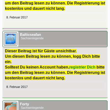
um den Beitrag lesen zu können. Die Registrierung ist
kostenlos und dauert nicht lang.
8. Februar 2017
Balticseafan
Sachsenlegende
Dieser Beitrag ist für Gäste unsichtbar.
Um diesen Beitrag lesen zu können, logg Dich bitte
ein.
Solltest Du keinen Account haben,
registrier Dich
bitte
um den Beitrag lesen zu können. Die Registrierung ist
kostenlos und dauert nicht lang.
8. Februar 2017
Forty
Sachsenlegende