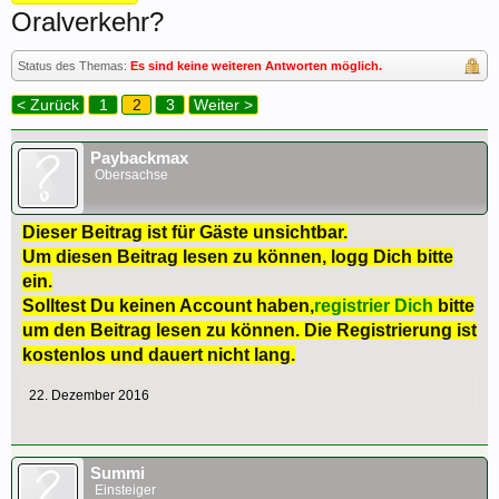
Oralverkehr?
Status des Themas:
Es sind keine weiteren Antworten möglich.
< Zurück
1
2
3
Weiter >
Paybackmax
Obersachse
Dieser Beitrag ist für Gäste unsichtbar.
Um diesen Beitrag lesen zu können, logg Dich bitte
ein.
Solltest Du keinen Account haben,
registrier Dich
bitte
um den Beitrag lesen zu können. Die Registrierung ist
kostenlos und dauert nicht lang.
22. Dezember 2016
Summi
Einsteiger