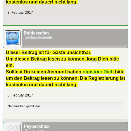
kostenlos und dauert nicht lang.
8. Februar 2017
Balticseafan
Sachsenlegende
Dieser Beitrag ist für Gäste unsichtbar.
Um diesen Beitrag lesen zu können, logg Dich bitte
ein.
Solltest Du keinen Account haben,
registrier Dich
bitte
um den Beitrag lesen zu können. Die Registrierung ist
kostenlos und dauert nicht lang.
8. Februar 2017
Nahamleben
gefällt das.
Paybackmax
Obersachse