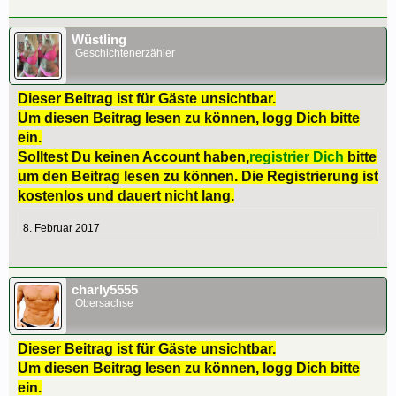
Wüstling
Geschichtenerzähler
Dieser Beitrag ist für Gäste unsichtbar.
Um diesen Beitrag lesen zu können, logg Dich bitte
ein.
Solltest Du keinen Account haben,
registrier Dich
bitte
um den Beitrag lesen zu können. Die Registrierung ist
kostenlos und dauert nicht lang.
8. Februar 2017
charly5555
Obersachse
Dieser Beitrag ist für Gäste unsichtbar.
Um diesen Beitrag lesen zu können, logg Dich bitte
ein.