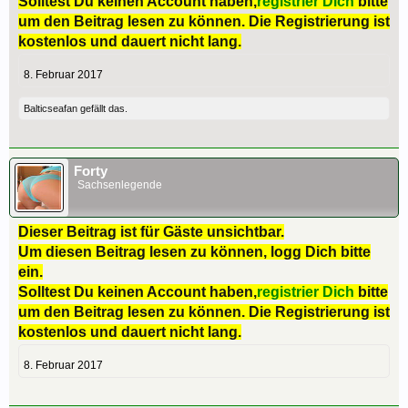
Solltest Du keinen Account haben,
registrier Dich
bitte
um den Beitrag lesen zu können. Die Registrierung ist
kostenlos und dauert nicht lang.
8. Februar 2017
Balticseafan
gefällt das.
Forty
Sachsenlegende
Dieser Beitrag ist für Gäste unsichtbar.
Um diesen Beitrag lesen zu können, logg Dich bitte
ein.
Solltest Du keinen Account haben,
registrier Dich
bitte
um den Beitrag lesen zu können. Die Registrierung ist
kostenlos und dauert nicht lang.
8. Februar 2017