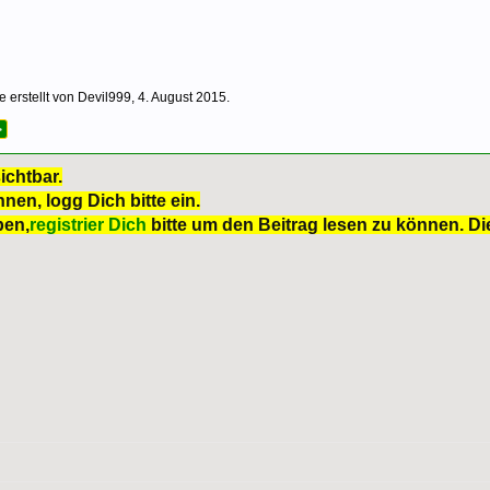
e erstellt von
Devil999
,
4. August 2015
.
>
ichtbar.
nen, logg Dich bitte ein.
ben,
registrier Dich
bitte um den Beitrag lesen zu können. Die