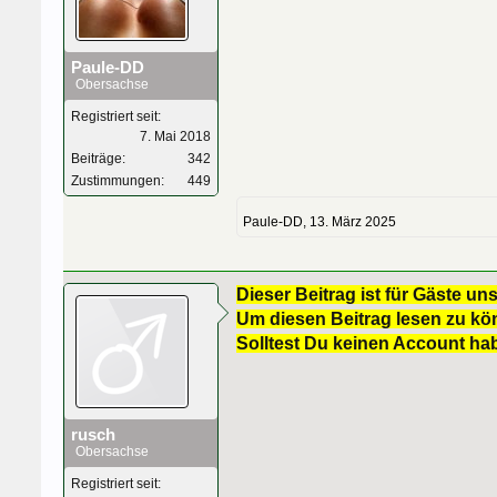
Paule-DD
Obersachse
Registriert seit:
7. Mai 2018
Beiträge:
342
Zustimmungen:
449
Paule-DD
,
13. März 2025
Dieser Beitrag ist für Gäste uns
Um diesen Beitrag lesen zu kön
Solltest Du keinen Account ha
rusch
Obersachse
Registriert seit: