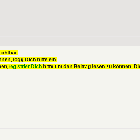
ichtbar.
nen, logg Dich bitte ein.
ben,
registrier Dich
bitte um den Beitrag lesen zu können. Die