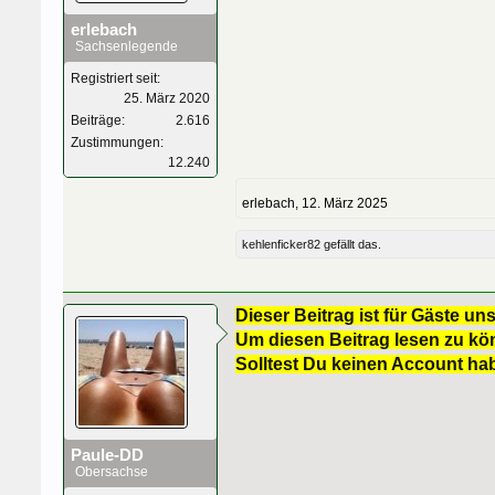
erlebach
Sachsenlegende
Registriert seit:
25. März 2020
Beiträge:
2.616
Zustimmungen:
12.240
erlebach
,
12. März 2025
kehlenficker82
gefällt das.
Dieser Beitrag ist für Gäste uns
Um diesen Beitrag lesen zu kön
Solltest Du keinen Account ha
Paule-DD
Obersachse