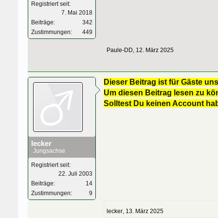
Registriert seit:
7. Mai 2018
Beiträge:
342
Zustimmungen:
449
Paule-DD
,
12. März 2025
Dieser Beitrag ist für Gäste uns
Um diesen Beitrag lesen zu kön
Solltest Du keinen Account ha
lecker
Jungsachse
Registriert seit:
22. Juli 2003
Beiträge:
14
Zustimmungen:
9
lecker
,
13. März 2025