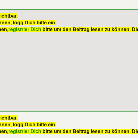
ichtbar.
nen, logg Dich bitte ein.
ben,
registrier Dich
bitte um den Beitrag lesen zu können. Die
ichtbar.
nen, logg Dich bitte ein.
ben,
registrier Dich
bitte um den Beitrag lesen zu können. Die