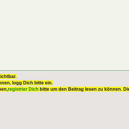
ichtbar.
nen, logg Dich bitte ein.
ben,
registrier Dich
bitte um den Beitrag lesen zu können. Die