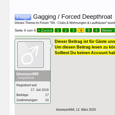
Gagging / Forced Deepthroat
Frage
Dieses Thema im Forum "
SN - Clubs & Wohnungen & Laufhäuser
" wurd
Seite 4 von 6
< Zurück
1
2
3
4
5
6
Weiter 
Dieser Beitrag ist für Gäste uns
Um diesen Beitrag lesen zu kön
Solltest Du keinen Account ha
blueeyes666
Jungsachse
Registriert seit:
17. Juli 2016
Beiträge:
17
Zustimmungen:
10
blueeyes666
,
12. März 2025