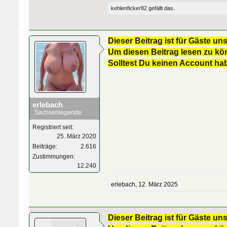
kehlenficker82
gefällt das.
Dieser Beitrag ist für Gäste uns
Um diesen Beitrag lesen zu kön
Solltest Du keinen Account ha
erlebach
Sachsenlegende
Registriert seit:
25. März 2020
Beiträge:
2.616
Zustimmungen:
12.240
erlebach
,
12. März 2025
Dieser Beitrag ist für Gäste uns