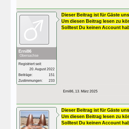
Dieser Beitrag ist für Gäste uns
Um diesen Beitrag lesen zu kön
Solltest Du keinen Account ha
Erni86
Obersachse
Registriert seit:
20. August 2022
Beiträge:
151
Zustimmungen:
233
Erni86
,
13. März 2025
Dieser Beitrag ist für Gäste uns
Um diesen Beitrag lesen zu kön
Solltest Du keinen Account ha