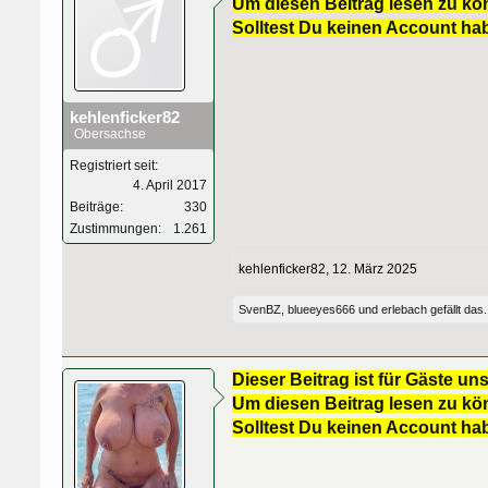
Um diesen Beitrag lesen zu kön
Solltest Du keinen Account ha
kehlenficker82
Obersachse
Registriert seit:
4. April 2017
Beiträge:
330
Zustimmungen:
1.261
kehlenficker82
,
12. März 2025
SvenBZ
,
blueeyes666
und
erlebach
gefällt das.
Dieser Beitrag ist für Gäste uns
Um diesen Beitrag lesen zu kön
Solltest Du keinen Account ha