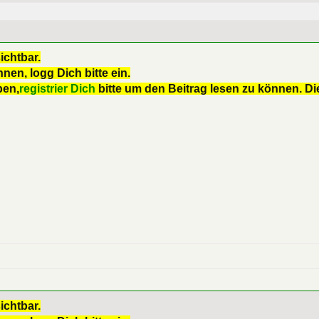
ichtbar.
nen, logg Dich bitte ein.
ben,
registrier Dich
bitte um den Beitrag lesen zu können. Die
ichtbar.