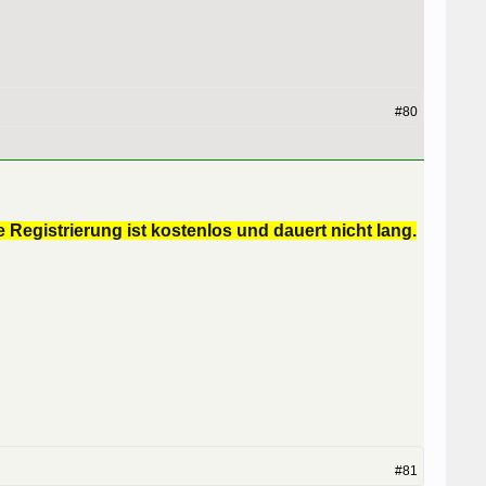
#80
 Registrierung ist kostenlos und dauert nicht lang.
#81