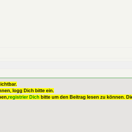
ichtbar.
nen, logg Dich bitte ein.
ben,
registrier Dich
bitte um den Beitrag lesen zu können. Die