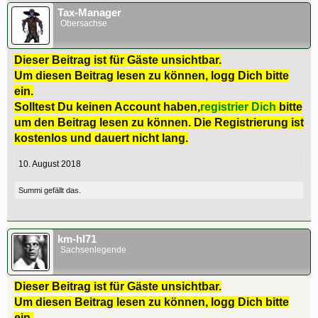
Tax-Manager
Obersachse
Dieser Beitrag ist für Gäste unsichtbar.
Um diesen Beitrag lesen zu können, logg Dich bitte
ein.
Solltest Du keinen Account haben,
registrier Dich
bitte
um den Beitrag lesen zu können. Die Registrierung ist
kostenlos und dauert nicht lang.
10. August 2018
Summi
gefällt das.
km-hl71
Sachsenlegende
Dieser Beitrag ist für Gäste unsichtbar.
Um diesen Beitrag lesen zu können, logg Dich bitte
ein.