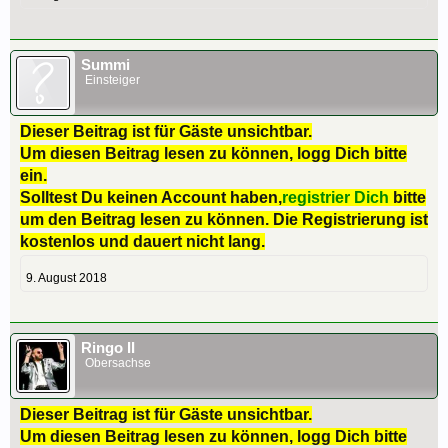
Summi
Einsteiger
Dieser Beitrag ist für Gäste unsichtbar.
Um diesen Beitrag lesen zu können, logg Dich bitte
ein.
Solltest Du keinen Account haben,
registrier Dich
bitte
um den Beitrag lesen zu können. Die Registrierung ist
kostenlos und dauert nicht lang.
9. August 2018
Ringo II
Obersachse
Dieser Beitrag ist für Gäste unsichtbar.
Um diesen Beitrag lesen zu können, logg Dich bitte