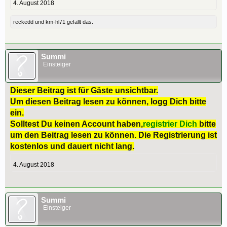
4. August 2018
reckedd
und
km-hl71
gefällt das.
Summi
Einsteiger
Dieser Beitrag ist für Gäste unsichtbar.
Um diesen Beitrag lesen zu können, logg Dich bitte
ein.
Solltest Du keinen Account haben,
registrier Dich
bitte
um den Beitrag lesen zu können. Die Registrierung ist
kostenlos und dauert nicht lang.
4. August 2018
Summi
Einsteiger