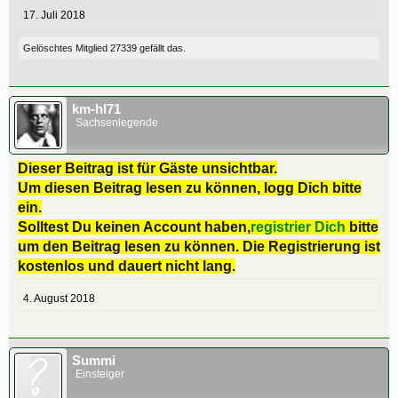
17. Juli 2018
Gelöschtes Mitglied 27339
gefällt das.
km-hl71
Sachsenlegende
Dieser Beitrag ist für Gäste unsichtbar.
Um diesen Beitrag lesen zu können, logg Dich bitte
ein.
Solltest Du keinen Account haben,
registrier Dich
bitte
um den Beitrag lesen zu können. Die Registrierung ist
kostenlos und dauert nicht lang.
4. August 2018
Summi
Einsteiger