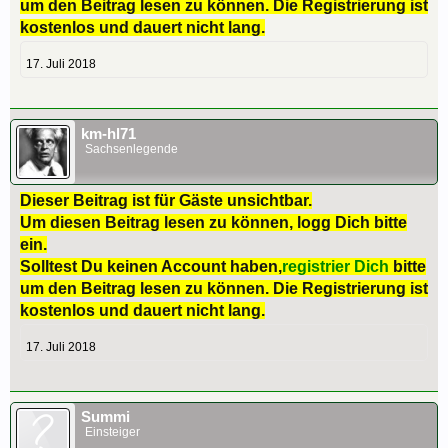
um den Beitrag lesen zu können. Die Registrierung ist
kostenlos und dauert nicht lang.
17. Juli 2018
km-hl71
Sachsenlegende
Dieser Beitrag ist für Gäste unsichtbar.
Um diesen Beitrag lesen zu können, logg Dich bitte
ein.
Solltest Du keinen Account haben,
registrier Dich
bitte
um den Beitrag lesen zu können. Die Registrierung ist
kostenlos und dauert nicht lang.
17. Juli 2018
Summi
Einsteiger