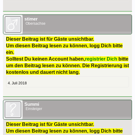
stimer
Obersachse
Dieser Beitrag ist für Gäste unsichtbar.
Um diesen Beitrag lesen zu können, logg Dich bitte
ein.
Solltest Du keinen Account haben,
registrier Dich
bitte
um den Beitrag lesen zu können. Die Registrierung ist
kostenlos und dauert nicht lang.
4. Juli 2018
Summi
Einsteiger
Dieser Beitrag ist für Gäste unsichtbar.
Um diesen Beitrag lesen zu können, logg Dich bitte