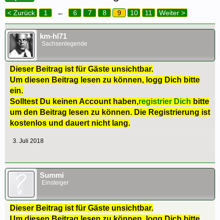
< Zurück
1
←
6
7
8
9
10
11
Weiter >
km-hl71
Sachsenlegende
Dieser Beitrag ist für Gäste unsichtbar.
Um diesen Beitrag lesen zu können, logg Dich bitte
ein.
Solltest Du keinen Account haben,
registrier Dich
bitte
um den Beitrag lesen zu können. Die Registrierung ist
kostenlos und dauert nicht lang.
3. Juli 2018
Summi
Einsteiger
Dieser Beitrag ist für Gäste unsichtbar.
Um diesen Beitrag lesen zu können, logg Dich bitte