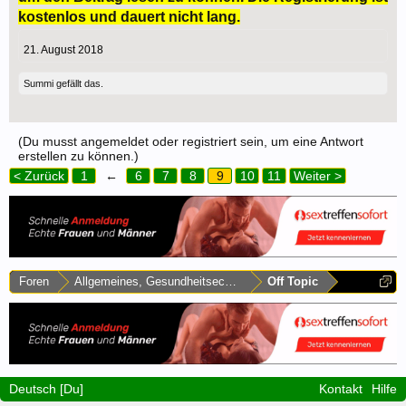
kostenlos und dauert nicht lang.
21. August 2018
Summi
gefällt das.
(Du musst angemeldet oder registriert sein, um eine Antwort
erstellen zu können.)
< Zurück
1
←
6
7
8
9
10
11
Weiter >
Foren
Allgemeines, Gesundheitsecke & Umfragen
Off Topic
Deutsch [Du]
Kontakt
Hilfe