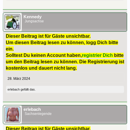
Kennedy
Jungsachse
Dieser Beitrag ist für Gäste unsichtbar.
Um diesen Beitrag lesen zu können, logg Dich bitte
ein.
Solltest Du keinen Account haben,
registrier Dich
bitte
um den Beitrag lesen zu können. Die Registrierung ist
kostenlos und dauert nicht lang.
28. März 2024
erlebach
gefällt das.
erlebach
Sachsenlegende
Dieser Beitrag ist für Gäste unsichtbar.