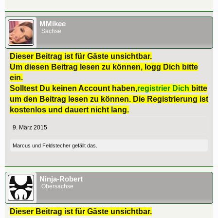
MMikee
Sachse
Dieser Beitrag ist für Gäste unsichtbar.
Um diesen Beitrag lesen zu können, logg Dich bitte
ein.
Solltest Du keinen Account haben,
registrier Dich
bitte
um den Beitrag lesen zu können. Die Registrierung ist
kostenlos und dauert nicht lang.
9. März 2015
Marcus
und
Feldstecher
gefällt das.
Ninja-Robert
Obersachse
Dieser Beitrag ist für Gäste unsichtbar.