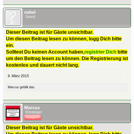
nebel
Guest
Dieser Beitrag ist für Gäste unsichtbar.
Um diesen Beitrag lesen zu können, logg Dich bitte
ein.
Solltest Du keinen Account haben,
registrier Dich
bitte
um den Beitrag lesen zu können. Die Registrierung ist
kostenlos und dauert nicht lang.
9. März 2015
Marcus
gefällt das.
Marcus
Einsteiger
Gesperrt
Dieser Beitrag ist für Gäste unsichtbar.