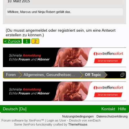
10. März 2015
MMikee
,
Marcus
und
Ninja-Robert
gefällt das.
(Du musst angemeldet oder registriert sein, um eine Antwort
erstellen zu können.)
< Zurück
1
2
Foren
Allgemeines, Gesundheitsecke & Umfragen
Off Topic
Deutsch [Du]
Kontakt
Hilfe
Nutzungsbedingungen
Datenschutzerklärung
Forum software by XenForo™
|
Login as User
-
Deutsch von xenDach
Some XenForo functionality crafted by
ThemeHouse
.