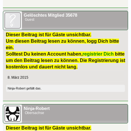
Gelöschtes Mitglied 35678
Guest
Dieser Beitrag ist für Gäste unsichtbar.
Um diesen Beitrag lesen zu können, logg Dich bitte
ein.
Solltest Du keinen Account haben,
registrier Dich
bitte
um den Beitrag lesen zu können. Die Registrierung ist
kostenlos und dauert nicht lang.
8. März 2015
Ninja-Robert
gefällt das.
Ninja-Robert
Obersachse
Dieser Beitrag ist für Gäste unsichtbar.