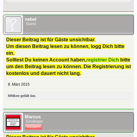
nebel
Guest
Dieser Beitrag ist für Gäste unsichtbar.
Um diesen Beitrag lesen zu können, logg Dich bitte
ein.
Solltest Du keinen Account haben,
registrier Dich
bitte
um den Beitrag lesen zu können. Die Registrierung ist
kostenlos und dauert nicht lang.
8. März 2015
MMikee
gefällt das.
Marcus
Einsteiger
Gesperrt