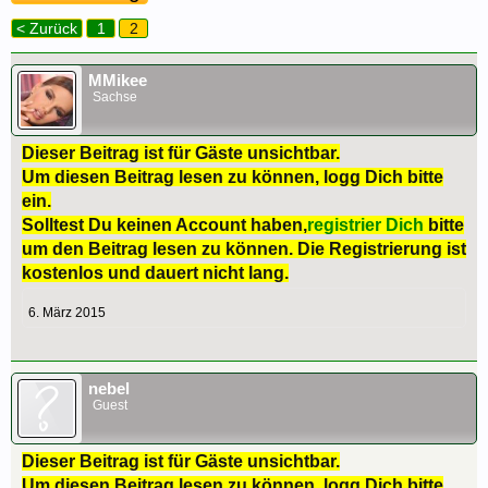
< Zurück
1
2
MMikee
Sachse
Dieser Beitrag ist für Gäste unsichtbar.
Um diesen Beitrag lesen zu können, logg Dich bitte
ein.
Solltest Du keinen Account haben,
registrier Dich
bitte
um den Beitrag lesen zu können. Die Registrierung ist
kostenlos und dauert nicht lang.
6. März 2015
nebel
Guest
Dieser Beitrag ist für Gäste unsichtbar.
Um diesen Beitrag lesen zu können, logg Dich bitte