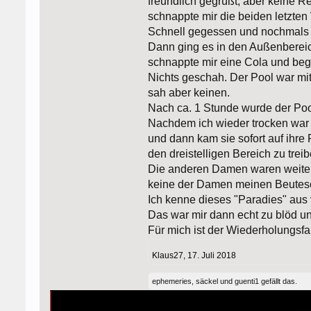
freundlich gegrüßt, aber keine R
schnappte mir die beiden letzten
Schnell gegessen und nochmals 
Dann ging es in den Außenbereich
schnappte mir eine Cola und beg
Nichts geschah. Der Pool war mit
sah aber keinen.
Nach ca. 1 Stunde wurde der Pool
Nachdem ich wieder trocken war k
und dann kam sie sofort auf ihre 
den dreistelligen Bereich zu treibe
Die anderen Damen waren weiterh
keine der Damen meinen Beutesc
Ich kenne dieses "Paradies" aus 
Das war mir dann echt zu blöd u
Für mich ist der Wiederholungsfa
Klaus27
,
17. Juli 2018
ephemeries
,
säckel
und
guenti1
gefällt das.