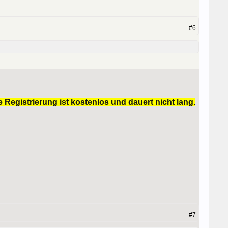
#6
 Registrierung ist kostenlos und dauert nicht lang.
#7