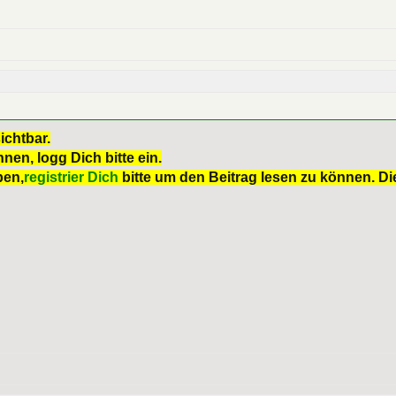
ichtbar.
nen, logg Dich bitte ein.
ben,
registrier Dich
bitte um den Beitrag lesen zu können. Die