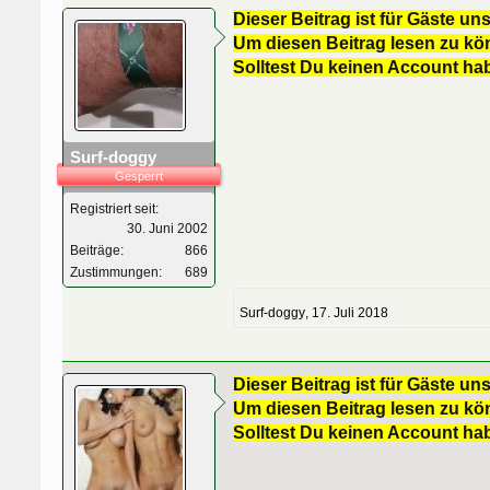
Dieser Beitrag ist für Gäste uns
Um diesen Beitrag lesen zu kön
Solltest Du keinen Account ha
Surf-doggy
Gesperrt
Registriert seit:
30. Juni 2002
Beiträge:
866
Zustimmungen:
689
Surf-doggy
,
17. Juli 2018
Dieser Beitrag ist für Gäste uns
Um diesen Beitrag lesen zu kön
Solltest Du keinen Account ha