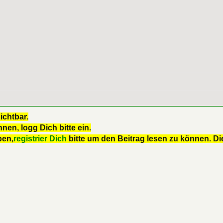
ichtbar.
nen, logg Dich bitte ein.
ben,
registrier Dich
bitte um den Beitrag lesen zu können. Die