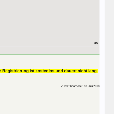
#5
 Registrierung ist kostenlos und dauert nicht lang.
Zuletzt bearbeitet:
18. Juli 2018