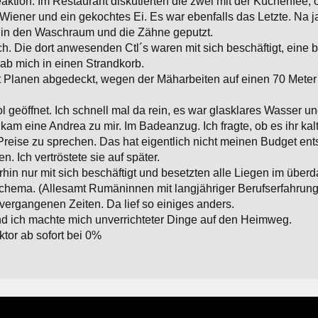
eaktion. Im Restaurant diskutierten die zwei mit der Küchenfee,
 Wiener und ein gekochtes Ei. Es war ebenfalls das Letzte. Na j
in den Waschraum und die Zähne geputzt.
. Die dort anwesenden Ctl´s waren mit sich beschäftigt, eine br
ab mich in einen Strandkorb.
 Planen abgedeckt, wegen der Mäharbeiten auf einen 70 Meter en
 geöffnet. Ich schnell mal da rein, es war glasklares Wasser 
am eine Andrea zu mir. Im Badeanzug. Ich fragte, ob es ihr kalt
Preise zu sprechen. Das hat eigentlich nicht meinen Budget ents
n. Ich vertröstete sie auf später.
in nur mit sich beschäftigt und besetzten alle Liegen im über
hema. (Allesamt Rumäninnen mit langjähriger Berufserfahrung
vergangenen Zeiten. Da lief so einiges anders.
nd ich machte mich unverrichteter Dinge auf den Heimweg.
ktor ab sofort bei 0%