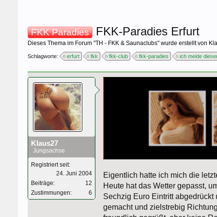
FKK-Paradies Erfurt
FKK Paradies
Dieses Thema im Forum "
TH - FKK & Saunaclubs
" wurde erstellt von
Kl
Schlagworte:
erfurt
fkk
fkk-club
fkk-paradies
ich meide diese
Klaus27
Jungsachse
Registriert seit:
24. Juni 2004
Eigentlich hatte ich mich die let
Beiträge:
12
Heute hat das Wetter gepasst, u
Zustimmungen:
6
Sechzig Euro Eintritt abgedrückt
gemacht und zielstrebig Richtung