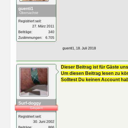
guenti1
Obersachse
Registriert seit:
27. März 2011
Beiträge:
340
Zustimmungen:
6.705
guenti1
,
18. Juli 2018
Dieser Beitrag ist für Gäste uns
Um diesen Beitrag lesen zu kön
Solltest Du keinen Account ha
Surf-doggy
Gesperrt
Registriert seit:
30. Juni 2002
Beiträge:
866