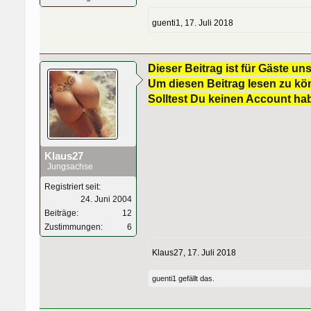
guenti1
,
17. Juli 2018
Dieser Beitrag ist für Gäste uns
Um diesen Beitrag lesen zu kön
Solltest Du keinen Account ha
Klaus27
Jungsachse
Registriert seit:
24. Juni 2004
Beiträge:
12
Zustimmungen:
6
Klaus27
,
17. Juli 2018
guenti1
gefällt das.