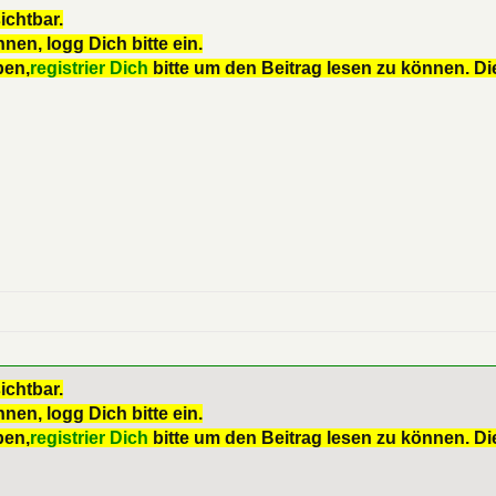
ichtbar.
nen, logg Dich bitte ein.
ben,
registrier Dich
bitte um den Beitrag lesen zu können. Die
ichtbar.
nen, logg Dich bitte ein.
ben,
registrier Dich
bitte um den Beitrag lesen zu können. Die