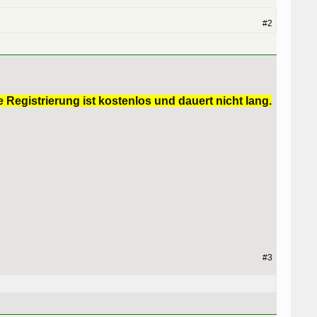
#2
 Registrierung ist kostenlos und dauert nicht lang.
#3