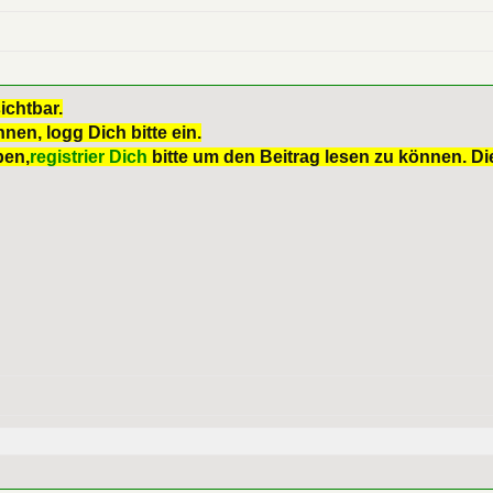
ichtbar.
nen, logg Dich bitte ein.
ben,
registrier Dich
bitte um den Beitrag lesen zu können. Die