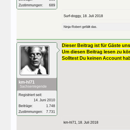
Zustimmungen:
689
Surf-doggy
,
18. Juli 2018
Ninja-Robert
gefällt das.
Dieser Beitrag ist für Gäste uns
Um diesen Beitrag lesen zu kön
Solltest Du keinen Account ha
km-hl71
Sachsenlegende
Registriert seit:
14. Juni 2010
Beiträge:
1.748
Zustimmungen:
7.731
km-hl71
,
18. Juli 2018