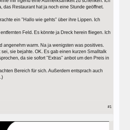
 ohne mir irgend eine Aufmerksamkeit zu schenken. Ich
a, das Restaurant hat ja noch eine Stunde geöffnet.
achte ein "Hallo wie gehts" über ihre Lippen. Ich
tfernten Feld. Es könnte ja Dreck herein fliegen. Ich
und angenehm warm. Na ja wenigsten was positives.
 sei, sie bejahte. OK. Es gab einen kurzen Smalltalk
prochen, da sie sofort "Extras" anbot um den Preis in
dachten Bereich für sich. Außerdem entsprach auch
.)
#1