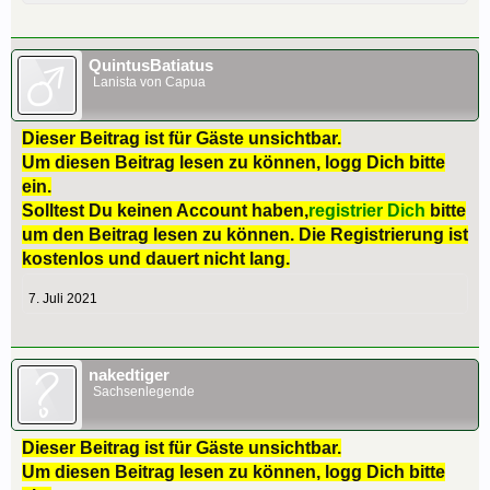
QuintusBatiatus
Lanista von Capua
Dieser Beitrag ist für Gäste unsichtbar.
Um diesen Beitrag lesen zu können, logg Dich bitte
ein.
Solltest Du keinen Account haben,
registrier Dich
bitte
um den Beitrag lesen zu können. Die Registrierung ist
kostenlos und dauert nicht lang.
7. Juli 2021
nakedtiger
Sachsenlegende
Dieser Beitrag ist für Gäste unsichtbar.
Um diesen Beitrag lesen zu können, logg Dich bitte