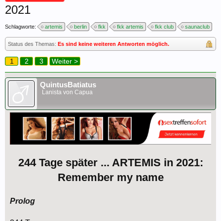
2021
Schlagworte:
artemis
berlin
fkk
fkk artemis
fkk club
saunaclub
Status des Themas:
Es sind keine weiteren Antworten möglich.
1
2
3
Weiter >
QuintusBatiatus
Lanista von Capua
244 Tage später ... ARTEMIS in 2021:
Remember my name
Prolog