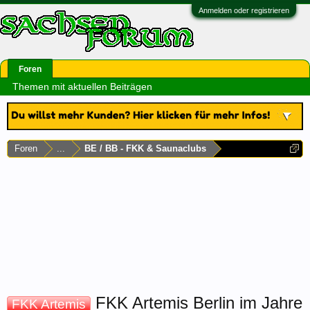
Anmelden oder registrieren
Foren
Themen mit aktuellen Beiträgen
Foren
...
BE / BB - FKK & Saunaclubs
FKK Artemis Berlin im Jahre
FKK Artemis