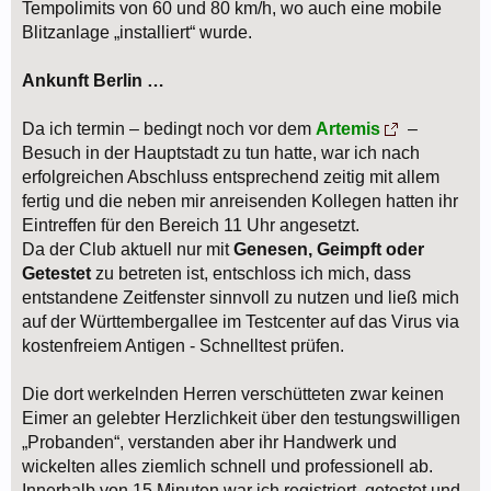
Tempolimits von 60 und 80 km/h, wo auch eine mobile
Blitzanlage „installiert“ wurde.
Ankunft Berlin …
Da ich termin – bedingt noch vor dem
Artemis
–
Besuch in der Hauptstadt zu tun hatte, war ich nach
erfolgreichen Abschluss entsprechend zeitig mit allem
fertig und die neben mir anreisenden Kollegen hatten ihr
Eintreffen für den Bereich 11 Uhr angesetzt.
Da der Club aktuell nur mit
Genesen, Geimpft oder
Getestet
zu betreten ist, entschloss ich mich, dass
entstandene Zeitfenster sinnvoll zu nutzen und ließ mich
auf der Württembergallee im Testcenter auf das Virus via
kostenfreiem Antigen - Schnelltest prüfen.
Die dort werkelnden Herren verschütteten zwar keinen
Eimer an gelebter Herzlichkeit über den testungswilligen
„Probanden“, verstanden aber ihr Handwerk und
wickelten alles ziemlich schnell und professionell ab.
Innerhalb von 15 Minuten war ich registriert, getestet und