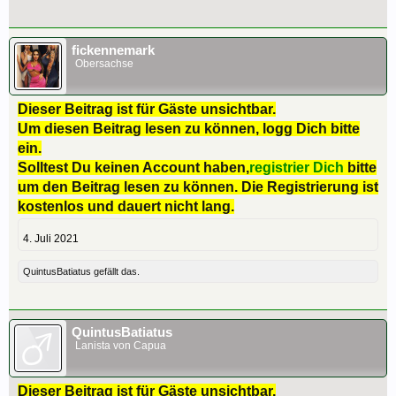
fickennemark
Obersachse
Dieser Beitrag ist für Gäste unsichtbar.
Um diesen Beitrag lesen zu können, logg Dich bitte
ein.
Solltest Du keinen Account haben,
registrier Dich
bitte
um den Beitrag lesen zu können. Die Registrierung ist
kostenlos und dauert nicht lang.
4. Juli 2021
QuintusBatiatus
gefällt das.
QuintusBatiatus
Lanista von Capua
Dieser Beitrag ist für Gäste unsichtbar.