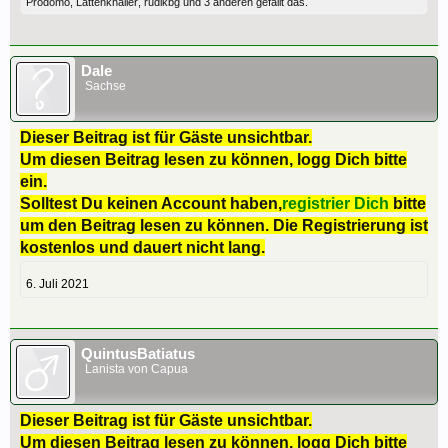
Prodomo
,
Lattenknaller
,
rudikbg
und
3 anderen
gefällt das.
Dale
Sachse
Dieser Beitrag ist für Gäste unsichtbar.
Um diesen Beitrag lesen zu können, logg Dich bitte
ein.
Solltest Du keinen Account haben,
registrier Dich
bitte
um den Beitrag lesen zu können. Die Registrierung ist
kostenlos und dauert nicht lang.
6. Juli 2021
QuintusBatiatus
Lanista von Capua
Dieser Beitrag ist für Gäste unsichtbar.
Um diesen Beitrag lesen zu können, logg Dich bitte