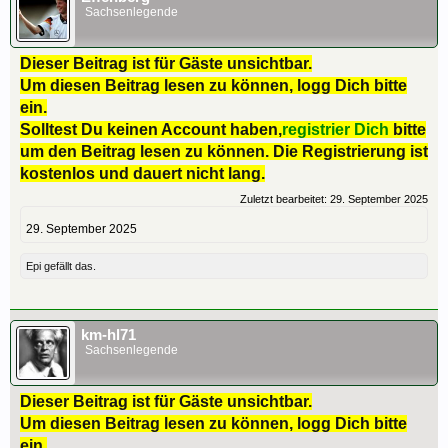
Sachsenlegende
Dieser Beitrag ist für Gäste unsichtbar.
Um diesen Beitrag lesen zu können, logg Dich bitte
ein.
Solltest Du keinen Account haben,
registrier Dich
bitte
um den Beitrag lesen zu können. Die Registrierung ist
kostenlos und dauert nicht lang.
Zuletzt bearbeitet:
29. September 2025
29. September 2025
Epi
gefällt das.
km-hl71
Sachsenlegende
Dieser Beitrag ist für Gäste unsichtbar.
Um diesen Beitrag lesen zu können, logg Dich bitte
ein.