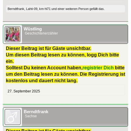
Berndtfrank
,
Lahti-09
,
km-hl71
und
einer weiteren Person
gefällt das.
Wüstling
Geschichtenerzähler
Dieser Beitrag ist für Gäste unsichtbar.
Um diesen Beitrag lesen zu können, logg Dich bitte
ein.
Solltest Du keinen Account haben,
registrier Dich
bitte
um den Beitrag lesen zu können. Die Registrierung ist
kostenlos und dauert nicht lang.
27. September 2025
Berndtfrank
Sachse