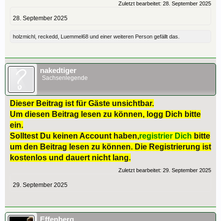
Zuletzt bearbeitet:
28. September 2025
28. September 2025
holzmichl
,
reckedd
,
Luemmel68
und
einer weiteren Person
gefällt das.
nakedtiger
Sachsenlegende
Dieser Beitrag ist für Gäste unsichtbar.
Um diesen Beitrag lesen zu können, logg Dich bitte
ein.
Solltest Du keinen Account haben,
registrier Dich
bitte
um den Beitrag lesen zu können. Die Registrierung ist
kostenlos und dauert nicht lang.
Zuletzt bearbeitet:
29. September 2025
29. September 2025
Effenberg