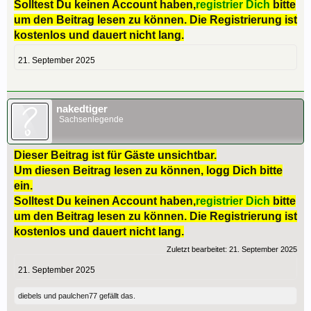
Solltest Du keinen Account haben,
registrier Dich
bitte
um den Beitrag lesen zu können. Die Registrierung ist
kostenlos und dauert nicht lang.
21. September 2025
nakedtiger
Sachsenlegende
Dieser Beitrag ist für Gäste unsichtbar.
Um diesen Beitrag lesen zu können, logg Dich bitte
ein.
Solltest Du keinen Account haben,
registrier Dich
bitte
um den Beitrag lesen zu können. Die Registrierung ist
kostenlos und dauert nicht lang.
Zuletzt bearbeitet:
21. September 2025
21. September 2025
diebels
und
paulchen77
gefällt das.