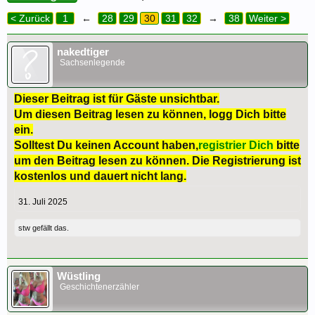
< Zurück
1
←
28
29
30
31
32
→
38
Weiter >
nakedtiger
Sachsenlegende
Dieser Beitrag ist für Gäste unsichtbar.
Um diesen Beitrag lesen zu können, logg Dich bitte
ein.
Solltest Du keinen Account haben,
registrier Dich
bitte
um den Beitrag lesen zu können. Die Registrierung ist
kostenlos und dauert nicht lang.
31. Juli 2025
stw
gefällt das.
Wüstling
Geschichtenerzähler