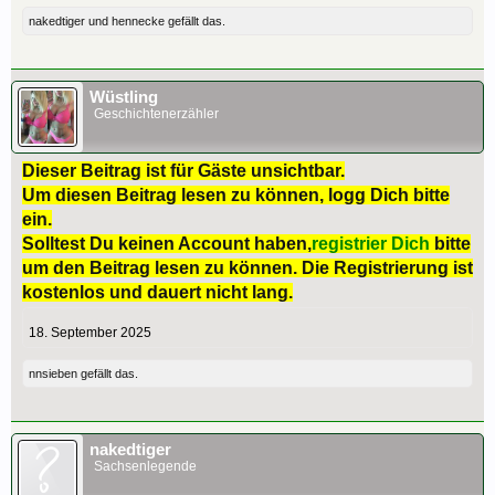
nakedtiger
und
hennecke
gefällt das.
Wüstling
Geschichtenerzähler
Dieser Beitrag ist für Gäste unsichtbar.
Um diesen Beitrag lesen zu können, logg Dich bitte
ein.
Solltest Du keinen Account haben,
registrier Dich
bitte
um den Beitrag lesen zu können. Die Registrierung ist
kostenlos und dauert nicht lang.
18. September 2025
nnsieben
gefällt das.
nakedtiger
Sachsenlegende