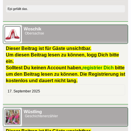
Epi
gefällt das.
Woschik
Obersachse
Dieser Beitrag ist für Gäste unsichtbar.
Um diesen Beitrag lesen zu können, logg Dich bitte
ein.
Solltest Du keinen Account haben,
registrier Dich
bitte
um den Beitrag lesen zu können. Die Registrierung ist
kostenlos und dauert nicht lang.
17. September 2025
Wüstling
Geschichtenerzähler