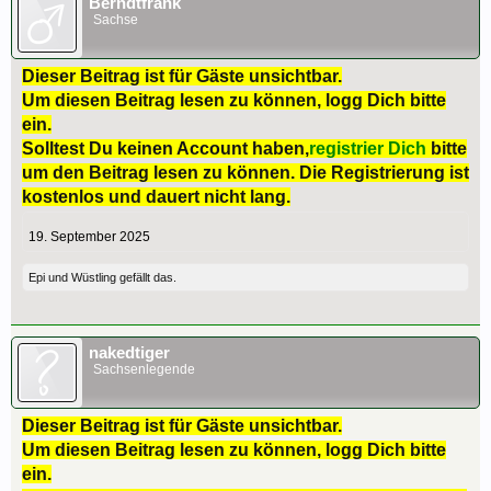
Berndtfrank
Sachse
Dieser Beitrag ist für Gäste unsichtbar.
Um diesen Beitrag lesen zu können, logg Dich bitte
ein.
Solltest Du keinen Account haben,
registrier Dich
bitte
um den Beitrag lesen zu können. Die Registrierung ist
kostenlos und dauert nicht lang.
19. September 2025
Epi
und
Wüstling
gefällt das.
nakedtiger
Sachsenlegende
Dieser Beitrag ist für Gäste unsichtbar.
Um diesen Beitrag lesen zu können, logg Dich bitte
ein.