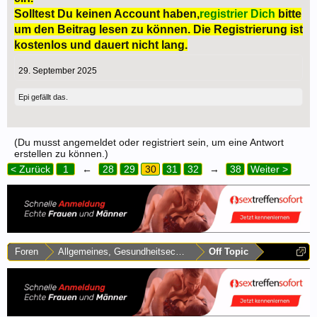
Solltest Du keinen Account haben,
registrier Dich
bitte
um den Beitrag lesen zu können. Die Registrierung ist
kostenlos und dauert nicht lang.
29. September 2025
Epi
gefällt das.
(Du musst angemeldet oder registriert sein, um eine Antwort
erstellen zu können.)
< Zurück
1
←
28
29
30
31
32
→
38
Weiter >
Foren
Allgemeines, Gesundheitsecke & Umfragen
Off Topic