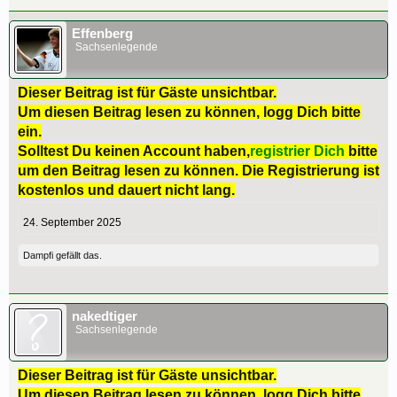
Effenberg
Sachsenlegende
Dieser Beitrag ist für Gäste unsichtbar.
Um diesen Beitrag lesen zu können, logg Dich bitte
ein.
Solltest Du keinen Account haben,
registrier Dich
bitte
um den Beitrag lesen zu können. Die Registrierung ist
kostenlos und dauert nicht lang.
24. September 2025
Dampfi
gefällt das.
nakedtiger
Sachsenlegende
Dieser Beitrag ist für Gäste unsichtbar.
Um diesen Beitrag lesen zu können, logg Dich bitte