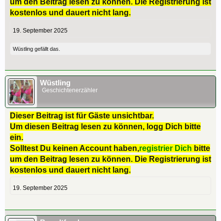
um den Beitrag lesen zu können. Die Registrierung ist
kostenlos und dauert nicht lang.
19. September 2025
Wüstling
gefällt das.
Wüstling
Geschichtenerzähler
Dieser Beitrag ist für Gäste unsichtbar.
Um diesen Beitrag lesen zu können, logg Dich bitte
ein.
Solltest Du keinen Account haben,
registrier Dich
bitte
um den Beitrag lesen zu können. Die Registrierung ist
kostenlos und dauert nicht lang.
19. September 2025