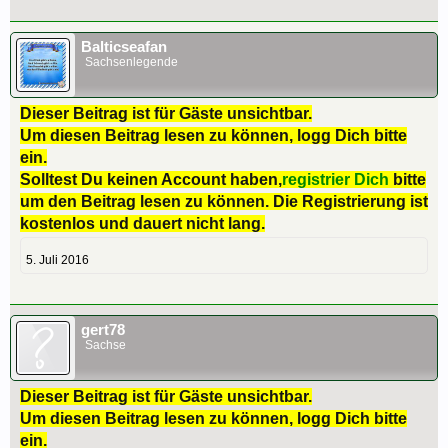
Balticseafan
Sachsenlegende
Dieser Beitrag ist für Gäste unsichtbar.
Um diesen Beitrag lesen zu können, logg Dich bitte
ein.
Solltest Du keinen Account haben,
registrier Dich
bitte
um den Beitrag lesen zu können. Die Registrierung ist
kostenlos und dauert nicht lang.
5. Juli 2016
gert78
Sachse
Dieser Beitrag ist für Gäste unsichtbar.
Um diesen Beitrag lesen zu können, logg Dich bitte
ein.