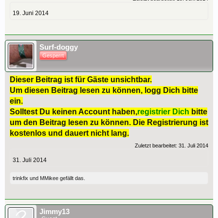
19. Juni 2014
Surf-doggy
Gesperrt
Dieser Beitrag ist für Gäste unsichtbar.
Um diesen Beitrag lesen zu können, logg Dich bitte
ein.
Solltest Du keinen Account haben,
registrier Dich
bitte
um den Beitrag lesen zu können. Die Registrierung ist
kostenlos und dauert nicht lang.
Zuletzt bearbeitet:
31. Juli 2014
31. Juli 2014
trinkfix
und
MMikee
gefällt das.
Jimmy13