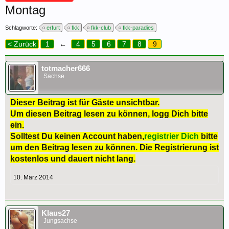
Montag
Schlagworte:
erfurt
fkk
fkk-club
fkk-paradies
< Zurück
1
←
4
5
6
7
8
9
totmacher666
Sachse
Dieser Beitrag ist für Gäste unsichtbar.
Um diesen Beitrag lesen zu können, logg Dich bitte
ein.
Solltest Du keinen Account haben,
registrier Dich
bitte
um den Beitrag lesen zu können. Die Registrierung ist
kostenlos und dauert nicht lang.
10. März 2014
Klaus27
Jungsachse