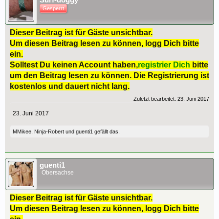
Surf-doggy
Gesperrt
Dieser Beitrag ist für Gäste unsichtbar.
Um diesen Beitrag lesen zu können, logg Dich bitte
ein.
Solltest Du keinen Account haben,
registrier Dich
bitte
um den Beitrag lesen zu können. Die Registrierung ist
kostenlos und dauert nicht lang.
Zuletzt bearbeitet:
23. Juni 2017
23. Juni 2017
MMikee
,
Ninja-Robert
und
guenti1
gefällt das.
guenti1
Obersachse
Dieser Beitrag ist für Gäste unsichtbar.
Um diesen Beitrag lesen zu können, logg Dich bitte