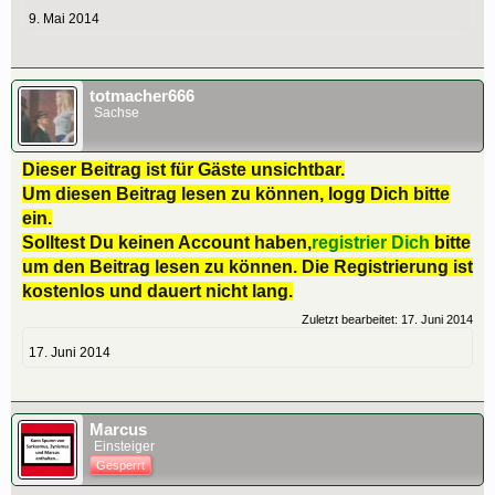
9. Mai 2014
totmacher666
Sachse
Dieser Beitrag ist für Gäste unsichtbar.
Um diesen Beitrag lesen zu können, logg Dich bitte
ein.
Solltest Du keinen Account haben,
registrier Dich
bitte
um den Beitrag lesen zu können. Die Registrierung ist
kostenlos und dauert nicht lang.
Zuletzt bearbeitet:
17. Juni 2014
17. Juni 2014
Marcus
Einsteiger
Gesperrt