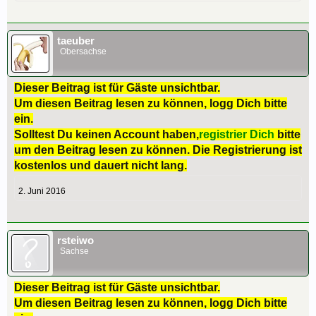
taeuber
Obersachse
Dieser Beitrag ist für Gäste unsichtbar.
Um diesen Beitrag lesen zu können, logg Dich bitte
ein.
Solltest Du keinen Account haben,
registrier Dich
bitte
um den Beitrag lesen zu können. Die Registrierung ist
kostenlos und dauert nicht lang.
2. Juni 2016
rsteiwo
Sachse
Dieser Beitrag ist für Gäste unsichtbar.
Um diesen Beitrag lesen zu können, logg Dich bitte