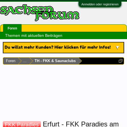
Anmelden oder registrieren
Foren
Themen mit aktuellen Beiträgen
Foren
...
TH - FKK & Saunaclubs
Erfurt - FKK Paradies am
FKK Paradies