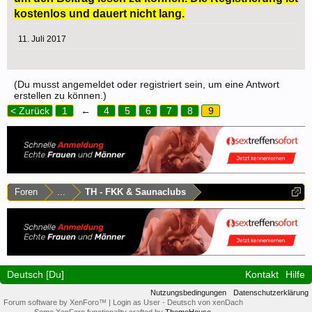
kostenlos und dauert nicht lang.
11. Juli 2017
(Du musst angemeldet oder registriert sein, um eine Antwort
erstellen zu können.)
< Zurück
1
←
4
5
6
7
8
9
Foren
...
TH - FKK & Saunaclubs
Deutsch [Du]
Kontakt
Hilfe
Nutzungsbedingungen
Datenschutzerklärung
Forum software by XenForo™
|
Login as User
-
Deutsch von xenDach
Some XenForo functionality crafted by
ThemeHouse
.