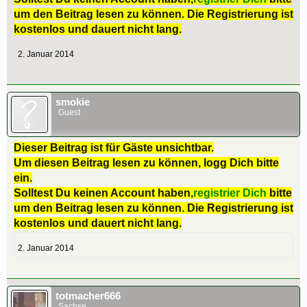
um den Beitrag lesen zu können. Die Registrierung ist
kostenlos und dauert nicht lang.
2. Januar 2014
smokie
Guest
Dieser Beitrag ist für Gäste unsichtbar.
Um diesen Beitrag lesen zu können, logg Dich bitte
ein.
Solltest Du keinen Account haben,
registrier Dich
bitte
um den Beitrag lesen zu können. Die Registrierung ist
kostenlos und dauert nicht lang.
2. Januar 2014
totmacher666
Sachse