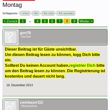
Montag
Schlagworte:
erfurt
fkk
fkk-club
fkk-paradies
< Zurück
1
←
4
5
6
7
8
9
Weiter >
gert78
Sachse
Dieser Beitrag ist für Gäste unsichtbar.
Um diesen Beitrag lesen zu können, logg Dich bitte
ein.
Solltest Du keinen Account haben,
registrier Dich
bitte
um den Beitrag lesen zu können. Die Registrierung ist
kostenlos und dauert nicht lang.
16. Dezember 2013
zwickauer112
Obersachse