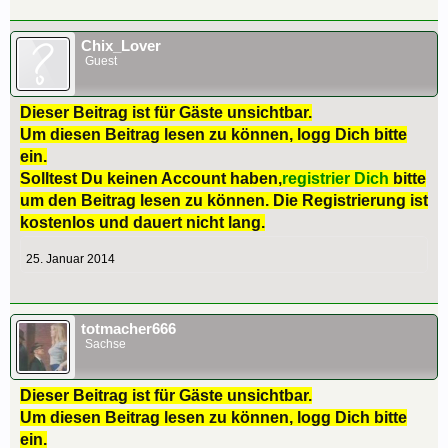
Chix_Lover
Guest
Dieser Beitrag ist für Gäste unsichtbar.
Um diesen Beitrag lesen zu können, logg Dich bitte
ein.
Solltest Du keinen Account haben,
registrier Dich
bitte
um den Beitrag lesen zu können. Die Registrierung ist
kostenlos und dauert nicht lang.
25. Januar 2014
totmacher666
Sachse
Dieser Beitrag ist für Gäste unsichtbar.
Um diesen Beitrag lesen zu können, logg Dich bitte
ein.