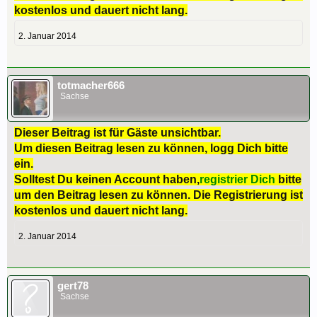
kostenlos und dauert nicht lang.
2. Januar 2014
totmacher666
Sachse
Dieser Beitrag ist für Gäste unsichtbar.
Um diesen Beitrag lesen zu können, logg Dich bitte
ein.
Solltest Du keinen Account haben,
registrier Dich
bitte
um den Beitrag lesen zu können. Die Registrierung ist
kostenlos und dauert nicht lang.
2. Januar 2014
gert78
Sachse