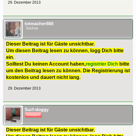
29. Dezember 2013
totmacher666
Sachse
Dieser Beitrag ist für Gäste unsichtbar.
Um diesen Beitrag lesen zu können, logg Dich bitte
ein.
Solltest Du keinen Account haben,
registrier Dich
bitte
um den Beitrag lesen zu können. Die Registrierung ist
kostenlos und dauert nicht lang.
29. Dezember 2013
Surf-doggy
Gesperrt
Dieser Beitrag ist für Gäste unsichtbar.