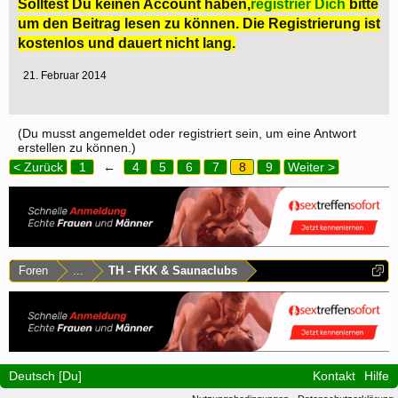
Solltest Du keinen Account haben,
registrier Dich
bitte
um den Beitrag lesen zu können. Die Registrierung ist
kostenlos und dauert nicht lang.
21. Februar 2014
(Du musst angemeldet oder registriert sein, um eine Antwort
erstellen zu können.)
< Zurück
1
←
4
5
6
7
8
9
Weiter >
Foren
...
TH - FKK & Saunaclubs
Deutsch [Du]
Kontakt
Hilfe