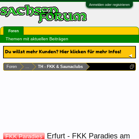
Anmelden oder registrieren
Foren
Themen mit aktuellen Beiträgen
Foren
...
TH - FKK & Saunaclubs
Erfurt - FKK Paradies am
FKK Paradies