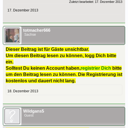
Zuletzt bearbeitet:
17. Dezember 2013
17. Dezember 2013
totmacher666
Sachse
Dieser Beitrag ist für Gäste unsichtbar.
Um diesen Beitrag lesen zu können, logg Dich bitte
ein.
Solltest Du keinen Account haben,
registrier Dich
bitte
um den Beitrag lesen zu können. Die Registrierung ist
kostenlos und dauert nicht lang.
18. Dezember 2013
Wildgans5
Guest