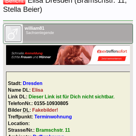
Elisa Dresden (Bramschstr. 11,
Bericht
Stella Beier)
william81
Sachsenlegende
Stadt:
Dresden
Name DL:
Elisa
Link DL:
Dieser Link ist für Dich nicht sichtbar.
TelefonNr.:
0155-10930805
Bilder
DL
:
Fakebilder!
Treffpunkt:
Terminwohnung
Location:
Strasse/Nr.:
Bramschstr. 11