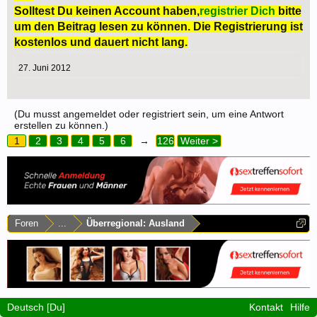
Solltest Du keinen Account haben,
registrier Dich
bitte
um den Beitrag lesen zu können. Die Registrierung ist
kostenlos und dauert nicht lang.
27. Juni 2012
(Du musst angemeldet oder registriert sein, um eine Antwort
erstellen zu können.)
1
2
3
4
5
6
→
126
Weiter >
Foren
...
Überregional: Ausland
Deutsch [Du]
Kontakt
Hilfe