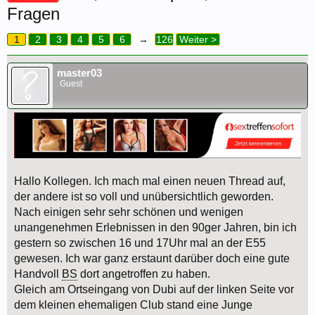
Fragen
1
2
3
4
5
6
→
126
Weiter >
master03
Guest
Hallo Kollegen. Ich mach mal einen neuen Thread auf,
der andere ist so voll und unübersichtlich geworden.
Nach einigen sehr sehr schönen und wenigen
unangenehmen Erlebnissen in den 90ger Jahren, bin ich
gestern so zwischen 16 und 17Uhr mal an der E55
gewesen. Ich war ganz erstaunt darüber doch eine gute
Handvoll
BS
dort angetroffen zu haben.
Gleich am Ortseingang von Dubi auf der linken Seite vor
dem kleinen ehemaligen Club stand eine Junge