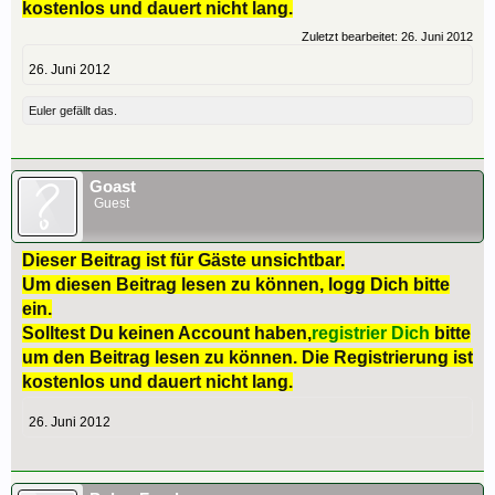
kostenlos und dauert nicht lang.
Zuletzt bearbeitet:
26. Juni 2012
26. Juni 2012
Euler
gefällt das.
Goast
Guest
Dieser Beitrag ist für Gäste unsichtbar.
Um diesen Beitrag lesen zu können, logg Dich bitte
ein.
Solltest Du keinen Account haben,
registrier Dich
bitte
um den Beitrag lesen zu können. Die Registrierung ist
kostenlos und dauert nicht lang.
26. Juni 2012