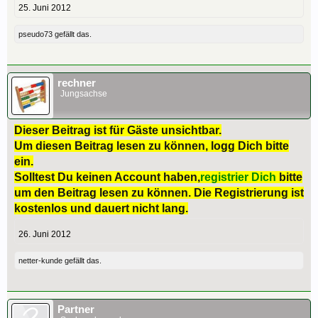
25. Juni 2012
pseudo73
gefällt das.
rechner
Jungsachse
Dieser Beitrag ist für Gäste unsichtbar.
Um diesen Beitrag lesen zu können, logg Dich bitte
ein.
Solltest Du keinen Account haben,
registrier Dich
bitte
um den Beitrag lesen zu können. Die Registrierung ist
kostenlos und dauert nicht lang.
26. Juni 2012
netter-kunde
gefällt das.
Partner