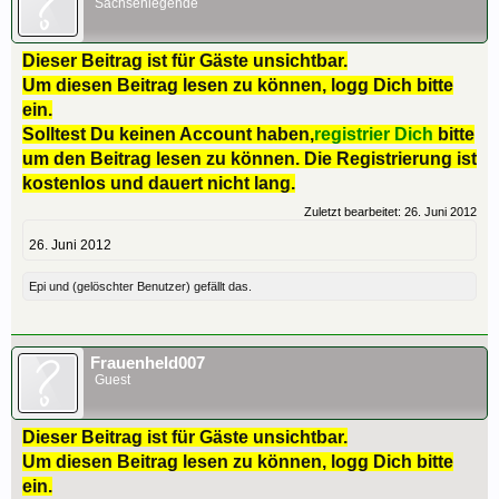
Sachsenlegende
Dieser Beitrag ist für Gäste unsichtbar.
Um diesen Beitrag lesen zu können, logg Dich bitte
ein.
Solltest Du keinen Account haben,
registrier Dich
bitte
um den Beitrag lesen zu können. Die Registrierung ist
kostenlos und dauert nicht lang.
Zuletzt bearbeitet:
26. Juni 2012
26. Juni 2012
Epi
und
(gelöschter Benutzer)
gefällt das.
Frauenheld007
Guest
Dieser Beitrag ist für Gäste unsichtbar.
Um diesen Beitrag lesen zu können, logg Dich bitte
ein.