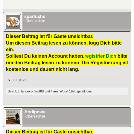
sparfuchs
Obersachse
Dieser Beitrag ist für Gäste unsichtbar.
Um diesen Beitrag lesen zu können, logg Dich bitte
ein.
Solltest Du keinen Account haben,
registrier Dich
bitte
um den Beitrag lesen zu können. Die Registrierung ist
kostenlos und dauert nicht lang.
6. Juli 2026
SvenBZ
,
langevorhaut88
und
Hans Wurst 1978
gefällt das.
Andipowa
Obersachse
Dieser Beitrag ist für Gäste unsichtbar.