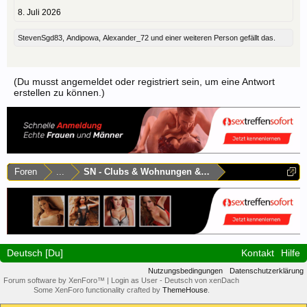
8. Juli 2026
StevenSgd83
,
Andipowa
,
Alexander_72
und
einer weiteren Person
gefällt das.
(Du musst angemeldet oder registriert sein, um eine Antwort
erstellen zu können.)
Foren
...
SN - Clubs & Wohnungen & Laufhäuser
Deutsch [Du]
Kontakt
Hilfe
Nutzungsbedingungen
Datenschutzerklärung
Forum software by XenForo™
|
Login as User
-
Deutsch von xenDach
Some XenForo functionality crafted by
ThemeHouse
.