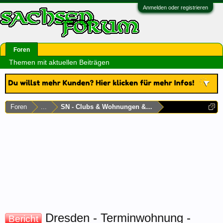
Anmelden oder registrieren
Foren
Themen mit aktuellen Beiträgen
Foren
...
SN - Clubs & Wohnungen & Laufhäuser
Dresden - Terminwohnung -
Bericht