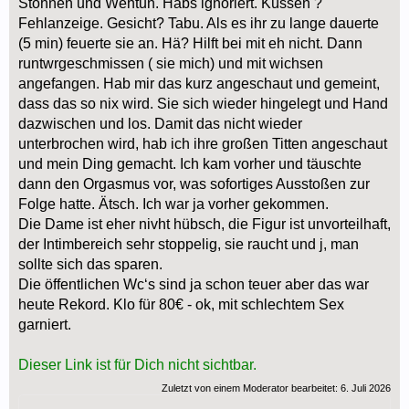
Stöhnen und Wehtun. Habs ignoriert. Küssen ?
Fehlanzeige. Gesicht? Tabu. Als es ihr zu lange dauerte
(5 min) feuerte sie an. Hä? Hilft bei mit eh nicht. Dann
runtwrgeschmissen ( sie mich) und mit wichsen
angefangen. Hab mir das kurz angeschaut und gemeint,
dass das so nix wird. Sie sich wieder hingelegt und Hand
dazwischen und los. Damit das nicht wieder
unterbrochen wird, hab ich ihre großen Titten angeschaut
und mein Ding gemacht. Ich kam vorher und täuschte
dann den Orgasmus vor, was sofortiges Ausstoßen zur
Folge hatte. Ätsch. Ich war ja vorher gekommen.
Die Dame ist eher nivht hübsch, die Figur ist unvorteilhaft,
der Intimbereich sehr stoppelig, sie raucht und j, man
sollte sich das sparen.
Die öffentlichen Wc‘s sind ja schon teuer aber das war
heute Rekord. Klo für 80€ - ok, mit schlechtem Sex
garniert.
Dieser Link ist für Dich nicht sichtbar.
Zuletzt von einem Moderator bearbeitet:
6. Juli 2026