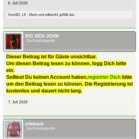
6. Juli 2026
SvenBZ
,
LE - Mann
und
william81
gefällt das.
BIG BEN JOHN
Sachsenlegende
Dieser Beitrag ist für Gäste unsichtbar.
Um diesen Beitrag lesen zu können, logg Dich bitte
ein.
Solltest Du keinen Account haben,
registrier Dich
bitte
um den Beitrag lesen zu können. Die Registrierung ist
kostenlos und dauert nicht lang.
7. Juli 2026
erlebach
Sachsenlegende