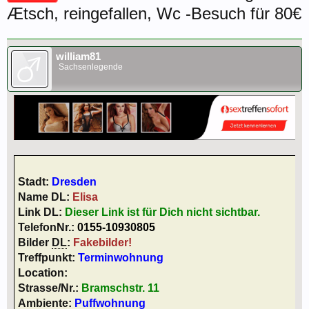
Ætsch, reingefallen, Wc -Besuch für 80€
william81
Sachsenlegende
Stadt:
Dresden
Name DL:
Elisa
Link DL:
Dieser Link ist für Dich nicht sichtbar.
TelefonNr.:
0155-10930805
Bilder
DL
:
Fakebilder!
Treffpunkt:
Terminwohnung
Location:
Strasse/Nr.:
Bramschstr. 11
Ambiente:
Puffwohnung