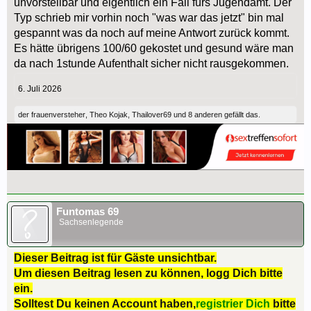
unvorstellbar und eigentlich ein Fall fürs Jugendamt. Der
Typ schrieb mir vorhin noch "was war das jetzt" bin mal
gespannt was da noch auf meine Antwort zurück kommt.
Es hätte übrigens 100/60 gekostet und gesund wäre man
da nach 1stunde Aufenthalt sicher nicht rausgekommen.
6. Juli 2026
der frauenversteher
,
Theo Kojak
,
Thailover69
und
8 anderen
gefällt das.
Funtomas 69
Sachsenlegende
Dieser Beitrag ist für Gäste unsichtbar.
Um diesen Beitrag lesen zu können, logg Dich bitte
ein.
Solltest Du keinen Account haben,
registrier Dich
bitte