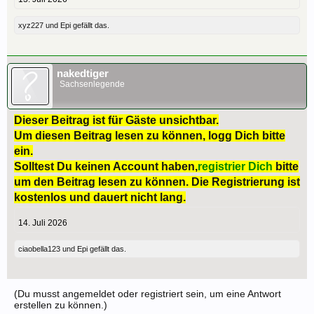
xyz227
und
Epi
gefällt das.
nakedtiger
Sachsenlegende
Dieser Beitrag ist für Gäste unsichtbar.
Um diesen Beitrag lesen zu können, logg Dich bitte
ein.
Solltest Du keinen Account haben,
registrier Dich
bitte
um den Beitrag lesen zu können. Die Registrierung ist
kostenlos und dauert nicht lang.
14. Juli 2026
ciaobella123
und
Epi
gefällt das.
(Du musst angemeldet oder registriert sein, um eine Antwort
erstellen zu können.)