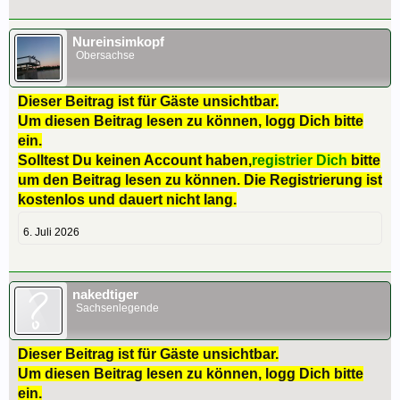
Nureinsimkopf
Obersachse
Dieser Beitrag ist für Gäste unsichtbar.
Um diesen Beitrag lesen zu können, logg Dich bitte
ein.
Solltest Du keinen Account haben,
registrier Dich
bitte
um den Beitrag lesen zu können. Die Registrierung ist
kostenlos und dauert nicht lang.
6. Juli 2026
nakedtiger
Sachsenlegende
Dieser Beitrag ist für Gäste unsichtbar.
Um diesen Beitrag lesen zu können, logg Dich bitte
ein.