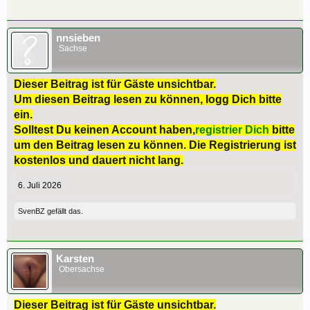
nnsieben
Sachse
Dieser Beitrag ist für Gäste unsichtbar.
Um diesen Beitrag lesen zu können, logg Dich bitte
ein.
Solltest Du keinen Account haben,
registrier Dich
bitte
um den Beitrag lesen zu können. Die Registrierung ist
kostenlos und dauert nicht lang.
6. Juli 2026
SvenBZ
gefällt das.
Karsten
Obersachse
Dieser Beitrag ist für Gäste unsichtbar.