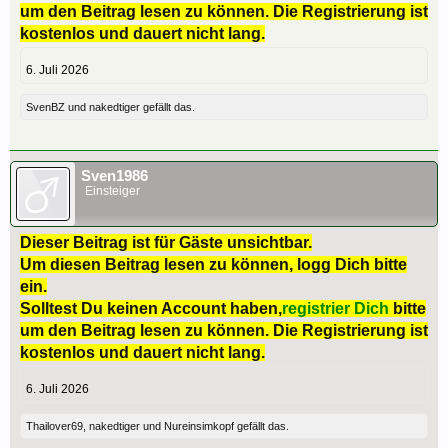
um den Beitrag lesen zu können. Die Registrierung ist
kostenlos und dauert nicht lang.
6. Juli 2026
SvenBZ
und
nakedtiger
gefällt das.
Sven1986
Einsteiger
Dieser Beitrag ist für Gäste unsichtbar.
Um diesen Beitrag lesen zu können, logg Dich bitte
ein.
Solltest Du keinen Account haben,
registrier Dich
bitte
um den Beitrag lesen zu können. Die Registrierung ist
kostenlos und dauert nicht lang.
6. Juli 2026
Thailover69
,
nakedtiger
und
Nureinsimkopf
gefällt das.