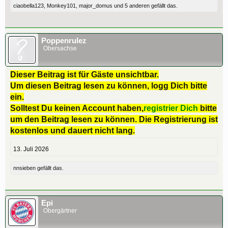
ciaobella123
,
Monkey101
,
major_domus
und
5 anderen
gefällt das.
Poppenrulez
Obersachse
Dieser Beitrag ist für Gäste unsichtbar.
Um diesen Beitrag lesen zu können, logg Dich bitte
ein.
Solltest Du keinen Account haben,
registrier Dich
bitte
um den Beitrag lesen zu können. Die Registrierung ist
kostenlos und dauert nicht lang.
13. Juli 2026
nnsieben
gefällt das.
Epi
Obergärtner