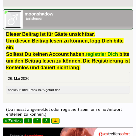
moonshadow
Einsteiger
Dieser Beitrag ist für Gäste unsichtbar.
Um diesen Beitrag lesen zu können, logg Dich bitte
ein.
Solltest Du keinen Account haben,
registrier Dich
bitte
um den Beitrag lesen zu können. Die Registrierung ist
kostenlos und dauert nicht lang.
26. Mai 2026
andi0505
und
Frank1975
gefällt das.
(Du musst angemeldet oder registriert sein, um eine Antwort
erstellen zu können.)
< Zurück
1
2
3
4