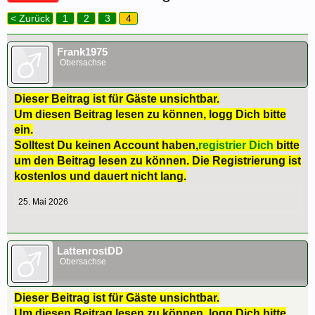
< Zurück
1
2
3
4
Frank1975
Obersachse
Dieser Beitrag ist für Gäste unsichtbar.
Um diesen Beitrag lesen zu können, logg Dich bitte
ein.
Solltest Du keinen Account haben,
registrier Dich
bitte
um den Beitrag lesen zu können. Die Registrierung ist
kostenlos und dauert nicht lang.
25. Mai 2026
LattenrostDD
Obersachse
Dieser Beitrag ist für Gäste unsichtbar.
Um diesen Beitrag lesen zu können, logg Dich bitte