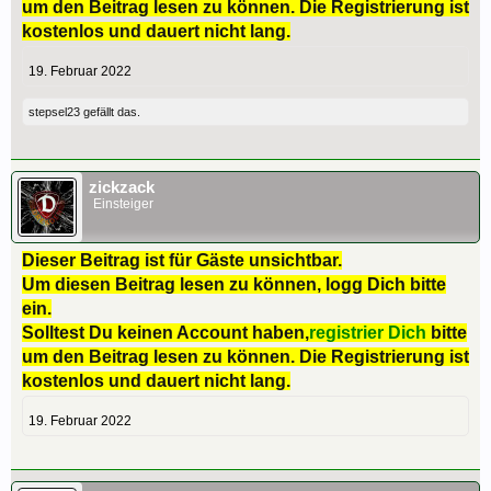
um den Beitrag lesen zu können. Die Registrierung ist
kostenlos und dauert nicht lang.
19. Februar 2022
stepsel23
gefällt das.
zickzack
Einsteiger
Dieser Beitrag ist für Gäste unsichtbar.
Um diesen Beitrag lesen zu können, logg Dich bitte
ein.
Solltest Du keinen Account haben,
registrier Dich
bitte
um den Beitrag lesen zu können. Die Registrierung ist
kostenlos und dauert nicht lang.
19. Februar 2022