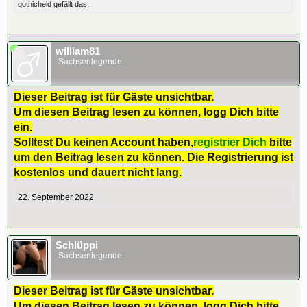
gothicheld
gefällt das.
william81
Sachsenlegende
Dieser Beitrag ist für Gäste unsichtbar.
Um diesen Beitrag lesen zu können, logg Dich bitte
ein.
Solltest Du keinen Account haben,
registrier Dich
bitte
um den Beitrag lesen zu können. Die Registrierung ist
kostenlos und dauert nicht lang.
22. September 2022
Schlüppi
Sachsenlegende
Dieser Beitrag ist für Gäste unsichtbar.
Um diesen Beitrag lesen zu können, logg Dich bitte