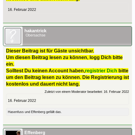
16. Februar 2022
hakantrick
Obersachse
Dieser Beitrag ist für Gäste unsichtbar.
Um diesen Beitrag lesen zu können, logg Dich bitte
ein.
Solltest Du keinen Account haben,
registrier Dich
bitte
um den Beitrag lesen zu können. Die Registrierung ist
kostenlos und dauert nicht lang.
Zuletzt von einem Moderator bearbeitet:
16. Februar 2022
16. Februar 2022
Hasenfuss
und
Effenberg
gefällt das.
Effenberg