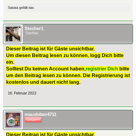
Sabata
gefällt das.
Stecher1
Sachse
Dieser Beitrag ist für Gäste unsichtbar.
Um diesen Beitrag lesen zu können, logg Dich bitte
ein.
Solltest Du keinen Account haben,
registrier Dich
bitte
um den Beitrag lesen zu können. Die Registrierung ist
kostenlos und dauert nicht lang.
16. Februar 2022
mausbiber4711
Gesperrt
Dieser Beitrag ist für Gäste unsichtbar.