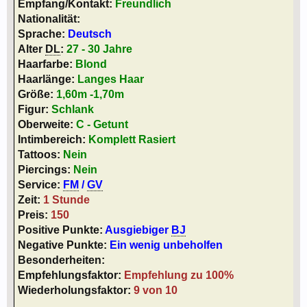
Empfang/Kontakt:
Freundlich
Nationalität:
Sprache:
Deutsch
Alter
DL
:
27 - 30 Jahre
Haarfarbe:
Blond
Haarlänge:
Langes Haar
Größe:
1,60m -1,70m
Figur:
Schlank
Oberweite:
C - Getunt
Intimbereich:
Komplett Rasiert
Tattoos:
Nein
Piercings:
Nein
Service:
FM
/
GV
Zeit:
1 Stunde
Preis:
150
Positive Punkte:
Ausgiebiger
BJ
Negative Punkte:
Ein wenig unbeholfen
Besonderheiten:
Empfehlungsfaktor:
Empfehlung zu 100%
Wiederholungsfaktor:
9 von 10