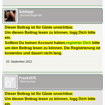
Schlüppi
Sachsenlegende
Dieser Beitrag ist für Gäste unsichtbar.
Um diesen Beitrag lesen zu können, logg Dich bitte
ein.
Solltest Du keinen Account haben,
registrier Dich
bitte
um den Beitrag lesen zu können. Die Registrierung ist
kostenlos und dauert nicht lang.
20. September 2022
Frank1975
Obersachse
Dieser Beitrag ist für Gäste unsichtbar.
Um diesen Beitrag lesen zu können, logg Dich bitte
ein.