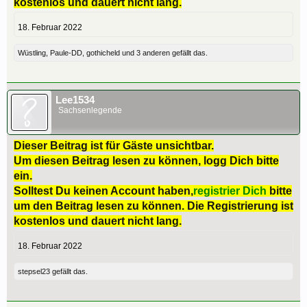
kostenlos und dauert nicht lang.
18. Februar 2022
Wüstling
,
Paule-DD
,
gothicheld
und
3 anderen
gefällt das.
Lee1534
Sachsenlegende
Dieser Beitrag ist für Gäste unsichtbar.
Um diesen Beitrag lesen zu können, logg Dich bitte
ein.
Solltest Du keinen Account haben,
registrier Dich
bitte
um den Beitrag lesen zu können. Die Registrierung ist
kostenlos und dauert nicht lang.
18. Februar 2022
stepsel23
gefällt das.