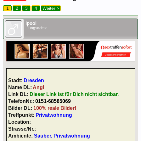
1
2
3
4
Weiter >
ipool
Jungsachse
Stadt:
Dresden
Name DL:
Angi
Link DL:
Dieser Link ist für Dich nicht sichtbar.
TelefonNr.:
0151-68585069
Bilder
DL
:
100% reale Bilder!
Treffpunkt:
Privatwohnung
Location:
Strasse/Nr.:
Ambiente:
Sauber, Privatwohnung