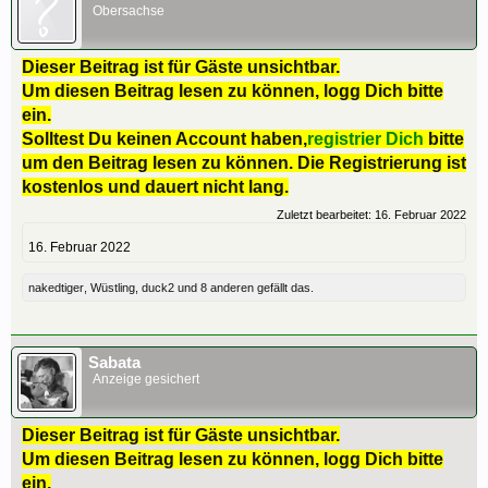
Obersachse
Dieser Beitrag ist für Gäste unsichtbar.
Um diesen Beitrag lesen zu können, logg Dich bitte
ein.
Solltest Du keinen Account haben,
registrier Dich
bitte
um den Beitrag lesen zu können. Die Registrierung ist
kostenlos und dauert nicht lang.
Zuletzt bearbeitet:
16. Februar 2022
16. Februar 2022
nakedtiger
,
Wüstling
,
duck2
und
8 anderen
gefällt das.
Sabata
Anzeige gesichert
Dieser Beitrag ist für Gäste unsichtbar.
Um diesen Beitrag lesen zu können, logg Dich bitte
ein.