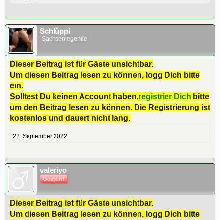
Schlüppi
Sachsenlegende
Dieser Beitrag ist für Gäste unsichtbar.
Um diesen Beitrag lesen zu können, logg Dich bitte
ein.
Solltest Du keinen Account haben,
registrier Dich
bitte
um den Beitrag lesen zu können. Die Registrierung ist
kostenlos und dauert nicht lang.
22. September 2022
valeriyo
Gesperrt
Dieser Beitrag ist für Gäste unsichtbar.
Um diesen Beitrag lesen zu können, logg Dich bitte