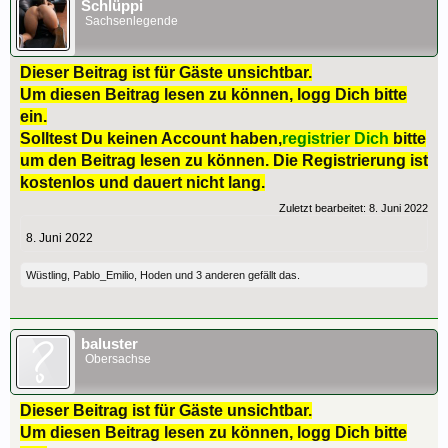
Schlüppi
Sachsenlegende
Dieser Beitrag ist für Gäste unsichtbar.
Um diesen Beitrag lesen zu können, logg Dich bitte
ein.
Solltest Du keinen Account haben,
registrier Dich
bitte
um den Beitrag lesen zu können. Die Registrierung ist
kostenlos und dauert nicht lang.
Zuletzt bearbeitet:
8. Juni 2022
8. Juni 2022
Wüstling
,
Pablo_Emilio
,
Hoden
und
3 anderen
gefällt das.
baluster
Obersachse
Dieser Beitrag ist für Gäste unsichtbar.
Um diesen Beitrag lesen zu können, logg Dich bitte