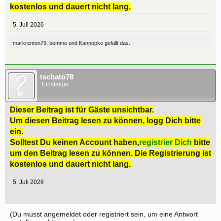
kostenlos und dauert nicht lang.
5. Juli 2026
markrenton79
,
bemme
und
Kannopke
gefällt das.
tschato78
Einsteiger
Dieser Beitrag ist für Gäste unsichtbar.
Um diesen Beitrag lesen zu können, logg Dich bitte
ein.
Solltest Du keinen Account haben,
registrier Dich
bitte
um den Beitrag lesen zu können. Die Registrierung ist
kostenlos und dauert nicht lang.
5. Juli 2026
(Du musst angemeldet oder registriert sein, um eine Antwort