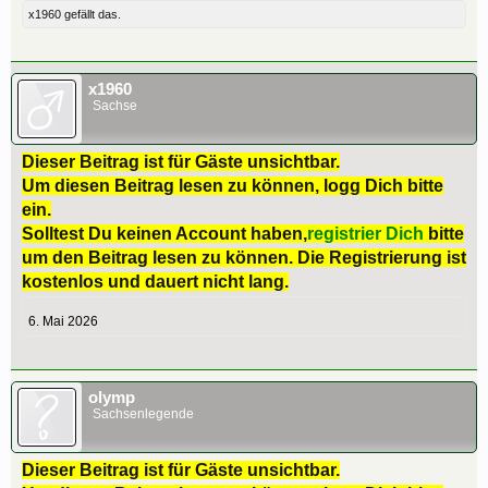
x1960
gefällt das.
x1960
Sachse
Dieser Beitrag ist für Gäste unsichtbar.
Um diesen Beitrag lesen zu können, logg Dich bitte
ein.
Solltest Du keinen Account haben,
registrier Dich
bitte
um den Beitrag lesen zu können. Die Registrierung ist
kostenlos und dauert nicht lang.
6. Mai 2026
olymp
Sachsenlegende
Dieser Beitrag ist für Gäste unsichtbar.