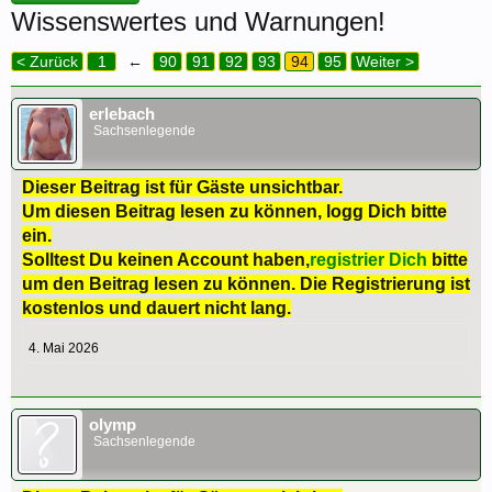
Wissenswertes und Warnungen!
< Zurück
1
←
90
91
92
93
94
95
Weiter >
erlebach
Sachsenlegende
Dieser Beitrag ist für Gäste unsichtbar.
Um diesen Beitrag lesen zu können, logg Dich bitte
ein.
Solltest Du keinen Account haben,
registrier Dich
bitte
um den Beitrag lesen zu können. Die Registrierung ist
kostenlos und dauert nicht lang.
4. Mai 2026
olymp
Sachsenlegende