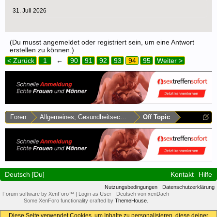
31. Juli 2026
(Du musst angemeldet oder registriert sein, um eine Antwort
erstellen zu können.)
< Zurück
1
←
90
91
92
93
94
95
Weiter >
Foren
Allgemeines, Gesundheitsecke & Umfragen
Off Topic
Deutsch [Du]
Kontakt
Hilfe
Nutzungsbedingungen
Datenschutzerklärung
Forum software by XenForo™
|
Login as User
-
Deutsch von xenDach
Some XenForo functionality crafted by
ThemeHouse
.
Diese Seite verwendet Cookies, um Inhalte zu personalisieren, diese deiner