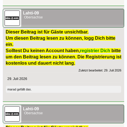
Lahti-09
Obersachse
Dieser Beitrag ist für Gäste unsichtbar.
Um diesen Beitrag lesen zu können, logg Dich bitte
ein.
Solltest Du keinen Account haben,
registrier Dich
bitte
um den Beitrag lesen zu können. Die Registrierung ist
kostenlos und dauert nicht lang.
Zuletzt bearbeitet:
29. Juli 2026
29. Juli 2026
marad
gefällt das.
Lahti-09
Obersachse