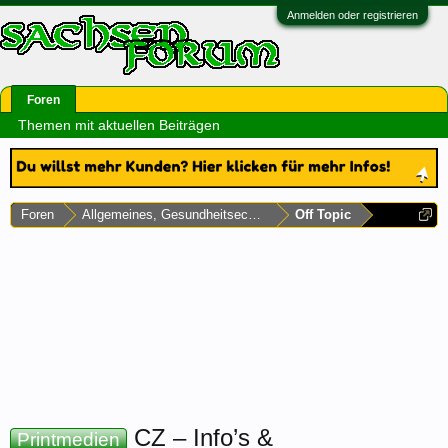
Anmelden oder registrieren
Foren
Themen mit aktuellen Beiträgen
Foren
Allgemeines, Gesundheitsecke & Umfragen
Off Topic
CZ – Info’s &
Printmedien