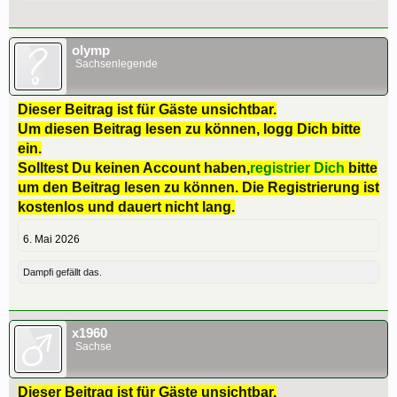
olymp
Sachsenlegende
Dieser Beitrag ist für Gäste unsichtbar.
Um diesen Beitrag lesen zu können, logg Dich bitte
ein.
Solltest Du keinen Account haben,
registrier Dich
bitte
um den Beitrag lesen zu können. Die Registrierung ist
kostenlos und dauert nicht lang.
6. Mai 2026
Dampfi
gefällt das.
x1960
Sachse
Dieser Beitrag ist für Gäste unsichtbar.