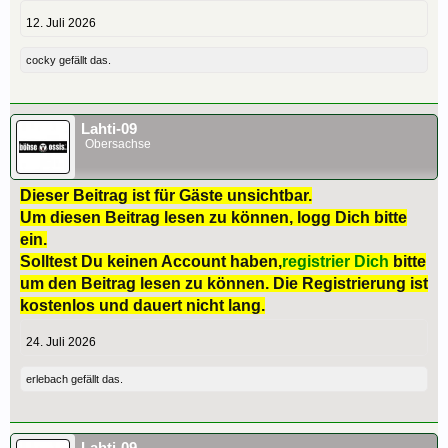
12. Juli 2026
cocky
gefällt das.
Lahti-09
Obersachse
Dieser Beitrag ist für Gäste unsichtbar.
Um diesen Beitrag lesen zu können, logg Dich bitte
ein.
Solltest Du keinen Account haben,
registrier Dich
bitte
um den Beitrag lesen zu können. Die Registrierung ist
kostenlos und dauert nicht lang.
24. Juli 2026
erlebach
gefällt das.