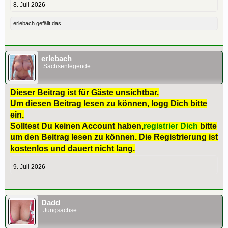
8. Juli 2026
erlebach
gefällt das.
erlebach
Sachsenlegende
Dieser Beitrag ist für Gäste unsichtbar.
Um diesen Beitrag lesen zu können, logg Dich bitte
ein.
Solltest Du keinen Account haben,
registrier Dich
bitte
um den Beitrag lesen zu können. Die Registrierung ist
kostenlos und dauert nicht lang.
9. Juli 2026
Dadd
Jungsachse