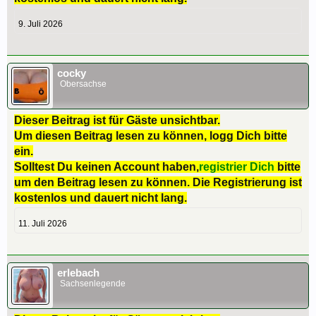
9. Juli 2026
cocky
Obersachse
Dieser Beitrag ist für Gäste unsichtbar.
Um diesen Beitrag lesen zu können, logg Dich bitte
ein.
Solltest Du keinen Account haben,
registrier Dich
bitte
um den Beitrag lesen zu können. Die Registrierung ist
kostenlos und dauert nicht lang.
11. Juli 2026
erlebach
Sachsenlegende