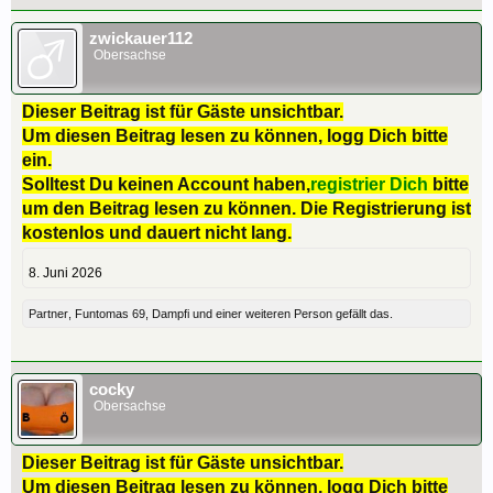
zwickauer112
Obersachse
Dieser Beitrag ist für Gäste unsichtbar.
Um diesen Beitrag lesen zu können, logg Dich bitte
ein.
Solltest Du keinen Account haben,
registrier Dich
bitte
um den Beitrag lesen zu können. Die Registrierung ist
kostenlos und dauert nicht lang.
8. Juni 2026
Partner
,
Funtomas 69
,
Dampfi
und
einer weiteren Person
gefällt das.
cocky
Obersachse
Dieser Beitrag ist für Gäste unsichtbar.
Um diesen Beitrag lesen zu können, logg Dich bitte