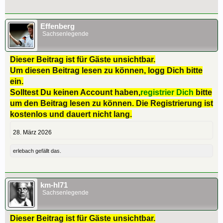
Effenberg
Sachsenlegende
Dieser Beitrag ist für Gäste unsichtbar.
Um diesen Beitrag lesen zu können, logg Dich bitte
ein.
Solltest Du keinen Account haben,
registrier Dich
bitte
um den Beitrag lesen zu können. Die Registrierung ist
kostenlos und dauert nicht lang.
28. März 2026
erlebach
gefällt das.
km-hl71
Sachsenlegende
Dieser Beitrag ist für Gäste unsichtbar.