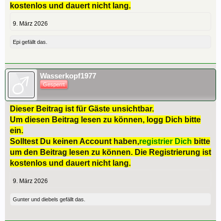
kostenlos und dauert nicht lang.
9. März 2026
Epi
gefällt das.
Wasserkopf1977
Gesperrt
Dieser Beitrag ist für Gäste unsichtbar.
Um diesen Beitrag lesen zu können, logg Dich bitte
ein.
Solltest Du keinen Account haben,
registrier Dich
bitte
um den Beitrag lesen zu können. Die Registrierung ist
kostenlos und dauert nicht lang.
9. März 2026
Gunter
und
diebels
gefällt das.