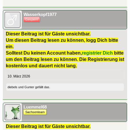
Wasserkopf1977
Gesperrt
Dieser Beitrag ist für Gäste unsichtbar.
Um diesen Beitrag lesen zu können, logg Dich bitte
ein.
Solltest Du keinen Account haben,
registrier Dich
bitte
um den Beitrag lesen zu können. Die Registrierung ist
kostenlos und dauert nicht lang.
10. März 2026
diebels
und
Gunter
gefällt das.
Luemmel68
Sachsenteam
Dieser Beitrag ist für Gäste unsichtbar.