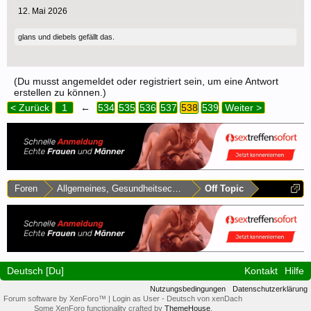
12. Mai 2026
glans
und
diebels
gefällt das.
(Du musst angemeldet oder registriert sein, um eine Antwort
erstellen zu können.)
< Zurück
1
←
534
535
536
537
538
539
Weiter >
Foren
Allgemeines, Gesundheitsecke & Umfragen
Off Topic
Deutsch [Du]
Kontakt
Hilfe
Nutzungsbedingungen
Datenschutzerklärung
Forum software by XenForo™
|
Login as User
-
Deutsch von xenDach
Some XenForo functionality crafted by
ThemeHouse
.