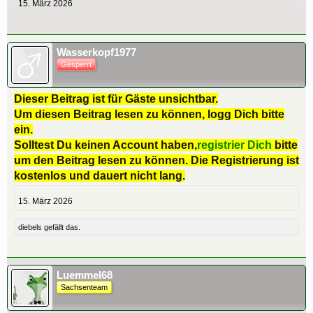
15. März 2026
Wasserkopf1977
Gesperrt
Dieser Beitrag ist für Gäste unsichtbar.
Um diesen Beitrag lesen zu können, logg Dich bitte
ein.
Solltest Du keinen Account haben,
registrier Dich
bitte
um den Beitrag lesen zu können. Die Registrierung ist
kostenlos und dauert nicht lang.
15. März 2026
diebels
gefällt das.
Luemmel68
Sachsenteam