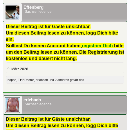
Effenberg
Sachsenlegende
Dieser Beitrag ist für Gäste unsichtbar.
Um diesen Beitrag lesen zu können, logg Dich bitte
ein.
Solltest Du keinen Account haben,
registrier Dich
bitte
um den Beitrag lesen zu können. Die Registrierung ist
kostenlos und dauert nicht lang.
9. März 2026
beppo
,
THEDoctor
,
erlebach
und
2 anderen
gefällt das.
erlebach
Sachsenlegende
Dieser Beitrag ist für Gäste unsichtbar.
Um diesen Beitrag lesen zu können, logg Dich bitte