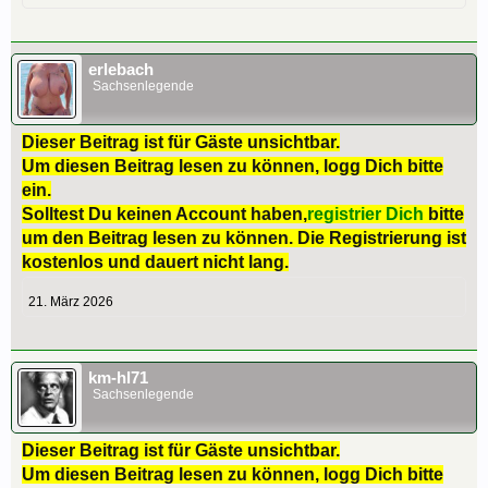
erlebach
Sachsenlegende
Dieser Beitrag ist für Gäste unsichtbar.
Um diesen Beitrag lesen zu können, logg Dich bitte
ein.
Solltest Du keinen Account haben,
registrier Dich
bitte
um den Beitrag lesen zu können. Die Registrierung ist
kostenlos und dauert nicht lang.
21. März 2026
km-hl71
Sachsenlegende
Dieser Beitrag ist für Gäste unsichtbar.
Um diesen Beitrag lesen zu können, logg Dich bitte