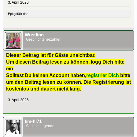
3. April 2026
Epi
gefällt das.
Wüstling
Geschichtenerzähler
Dieser Beitrag ist für Gäste unsichtbar.
Um diesen Beitrag lesen zu können, logg Dich bitte
ein.
Solltest Du keinen Account haben,
registrier Dich
bitte
um den Beitrag lesen zu können. Die Registrierung ist
kostenlos und dauert nicht lang.
3. April 2026
km-hl71
Sachsenlegende