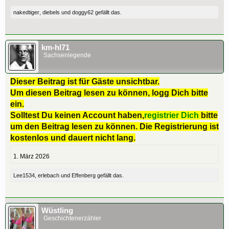
nakedtiger
,
diebels
und
doggy62
gefällt das.
km-hl71
Sachsenlegende
Dieser Beitrag ist für Gäste unsichtbar.
Um diesen Beitrag lesen zu können, logg Dich bitte
ein.
Solltest Du keinen Account haben,
registrier Dich
bitte
um den Beitrag lesen zu können. Die Registrierung ist
kostenlos und dauert nicht lang.
1. März 2026
Lee1534
,
erlebach
und
Effenberg
gefällt das.
Wüstling
Geschichtenerzähler