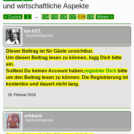
und wirtschaftliche Aspekte
< Zurück
1
←
534
535
536
537
538
539
Weiter >
km-hl71
Sachsenlegende
Dieser Beitrag ist für Gäste unsichtbar.
Um diesen Beitrag lesen zu können, logg Dich bitte
ein.
Solltest Du keinen Account haben,
registrier Dich
bitte
um den Beitrag lesen zu können. Die Registrierung ist
kostenlos und dauert nicht lang.
28. Februar 2026
erlebach
Sachsenlegende