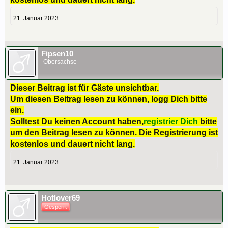
21. Januar 2023
Fipsen10
Obersachse
Dieser Beitrag ist für Gäste unsichtbar.
Um diesen Beitrag lesen zu können, logg Dich bitte
ein.
Solltest Du keinen Account haben,
registrier Dich
bitte
um den Beitrag lesen zu können. Die Registrierung ist
kostenlos und dauert nicht lang.
21. Januar 2023
Hotlover69
Gesperrt