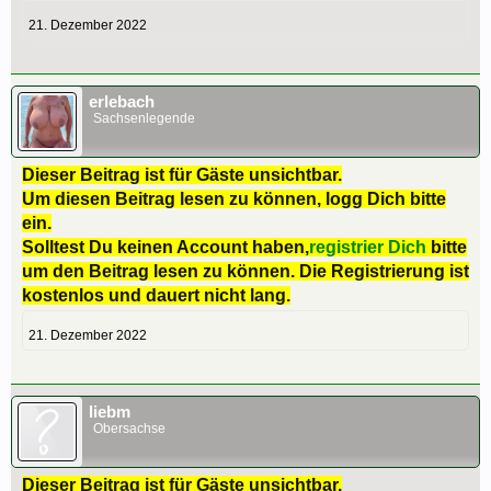
21. Dezember 2022
erlebach
Sachsenlegende
Dieser Beitrag ist für Gäste unsichtbar.
Um diesen Beitrag lesen zu können, logg Dich bitte
ein.
Solltest Du keinen Account haben,
registrier Dich
bitte
um den Beitrag lesen zu können. Die Registrierung ist
kostenlos und dauert nicht lang.
21. Dezember 2022
liebm
Obersachse
Dieser Beitrag ist für Gäste unsichtbar.