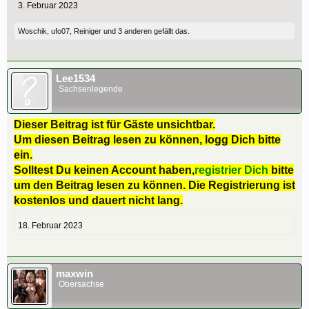
3. Februar 2023
Woschik
,
ufo07
,
Reiniger
und
3 anderen
gefällt das.
Lee1534
Sachsenlegende
Dieser Beitrag ist für Gäste unsichtbar.
Um diesen Beitrag lesen zu können, logg Dich bitte
ein.
Solltest Du keinen Account haben,
registrier Dich
bitte
um den Beitrag lesen zu können. Die Registrierung ist
kostenlos und dauert nicht lang.
18. Februar 2023
maxwin
Obersachse