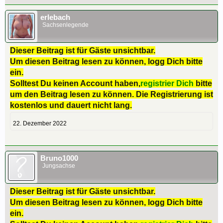
erlebach
Sachsenlegende
Dieser Beitrag ist für Gäste unsichtbar.
Um diesen Beitrag lesen zu können, logg Dich bitte
ein.
Solltest Du keinen Account haben,
registrier Dich
bitte
um den Beitrag lesen zu können. Die Registrierung ist
kostenlos und dauert nicht lang.
22. Dezember 2022
Bruno1000
Jungsachse
Dieser Beitrag ist für Gäste unsichtbar.
Um diesen Beitrag lesen zu können, logg Dich bitte
ein.