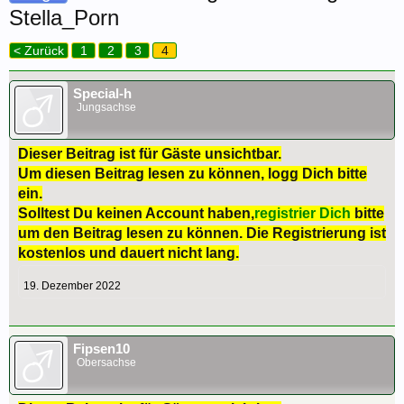
Stella_Porn
< Zurück
1
2
3
4
Special-h
Jungsachse
Dieser Beitrag ist für Gäste unsichtbar.
Um diesen Beitrag lesen zu können, logg Dich bitte
ein.
Solltest Du keinen Account haben,
registrier Dich
bitte
um den Beitrag lesen zu können. Die Registrierung ist
kostenlos und dauert nicht lang.
19. Dezember 2022
Fipsen10
Obersachse