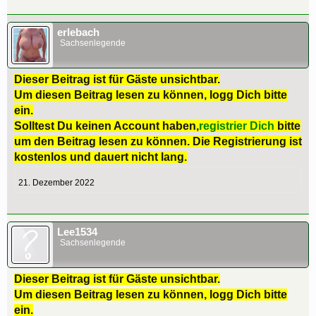
erlebach
Sachsenlegende
Dieser Beitrag ist für Gäste unsichtbar.
Um diesen Beitrag lesen zu können, logg Dich bitte
ein.
Solltest Du keinen Account haben,
registrier Dich
bitte
um den Beitrag lesen zu können. Die Registrierung ist
kostenlos und dauert nicht lang.
21. Dezember 2022
Lee1534
Sachsenlegende
Dieser Beitrag ist für Gäste unsichtbar.
Um diesen Beitrag lesen zu können, logg Dich bitte
ein.