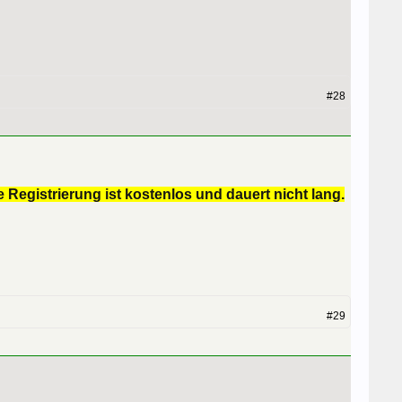
#28
 Registrierung ist kostenlos und dauert nicht lang.
#29