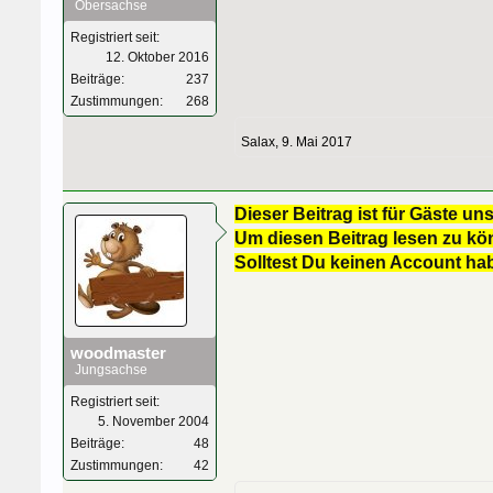
Obersachse
Registriert seit:
12. Oktober 2016
Beiträge:
237
Zustimmungen:
268
Salax
,
9. Mai 2017
Dieser Beitrag ist für Gäste uns
Um diesen Beitrag lesen zu kön
Solltest Du keinen Account ha
woodmaster
Jungsachse
Registriert seit:
5. November 2004
Beiträge:
48
Zustimmungen:
42