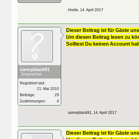
Hrelle
,
14. April 2017
Dieser Beitrag ist für Gäste uns
Um diesen Beitrag lesen zu kön
Solltest Du keinen Account ha
sonnyblack91
Jungsachse
Registriert seit:
21. Mai 2010
Beiträge:
29
Zustimmungen:
4
sonnyblack91
,
14. April 2017
Dieser Beitrag ist für Gäste uns