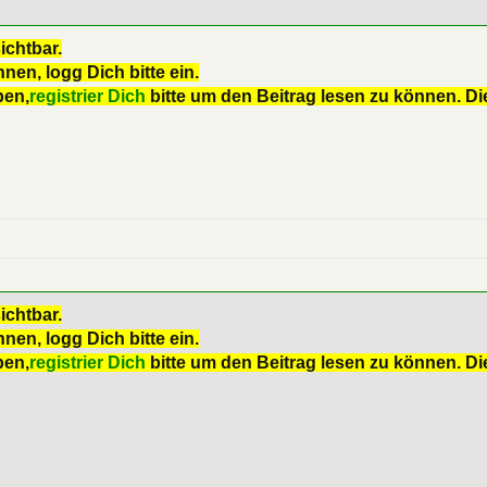
ichtbar.
nen, logg Dich bitte ein.
ben,
registrier Dich
bitte um den Beitrag lesen zu können. Die
ichtbar.
nen, logg Dich bitte ein.
ben,
registrier Dich
bitte um den Beitrag lesen zu können. Die