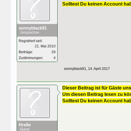
Solltest Du keinen Account ha
sonnyblack91
Jungsachse
Registriert seit:
21. Mai 2010
Beiträge:
29
Zustimmungen:
4
sonnyblack91
,
14. April 2017
Dieser Beitrag ist für Gäste uns
Um diesen Beitrag lesen zu kön
Solltest Du keinen Account ha
Hrelle
Guest