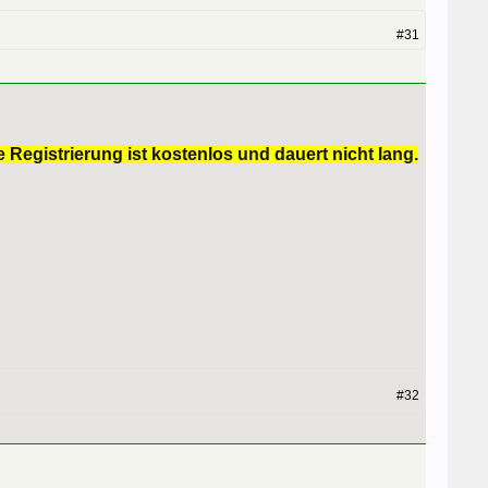
#31
 Registrierung ist kostenlos und dauert nicht lang.
#32