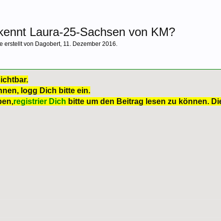
 kennt Laura-25-Sachsen von KM?
e erstellt von
Dagobert
,
11. Dezember 2016
.
ichtbar.
nen, logg Dich bitte ein.
ben,
registrier Dich
bitte um den Beitrag lesen zu können. Die