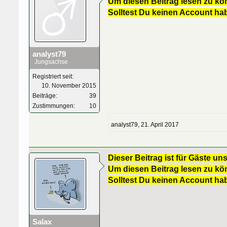
Um diesen Beitrag lesen zu kön
Solltest Du keinen Account ha
analyst79
Jungsachse
Registriert seit:
10. November 2015
Beiträge:
39
Zustimmungen:
10
analyst79
,
21. April 2017
Dieser Beitrag ist für Gäste uns
Um diesen Beitrag lesen zu kön
Solltest Du keinen Account ha
Salax