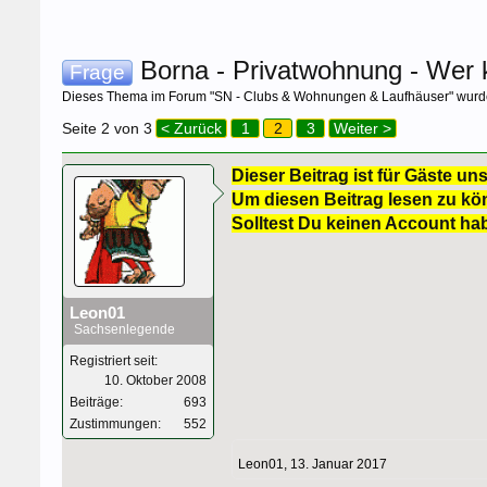
Borna - Privatwohnung - Wer
Frage
Dieses Thema im Forum "
SN - Clubs & Wohnungen & Laufhäuser
" wurd
Seite 2 von 3
< Zurück
1
2
3
Weiter >
Dieser Beitrag ist für Gäste uns
Um diesen Beitrag lesen zu kön
Solltest Du keinen Account ha
Leon01
Sachsenlegende
Registriert seit:
10. Oktober 2008
Beiträge:
693
Zustimmungen:
552
Leon01
,
13. Januar 2017