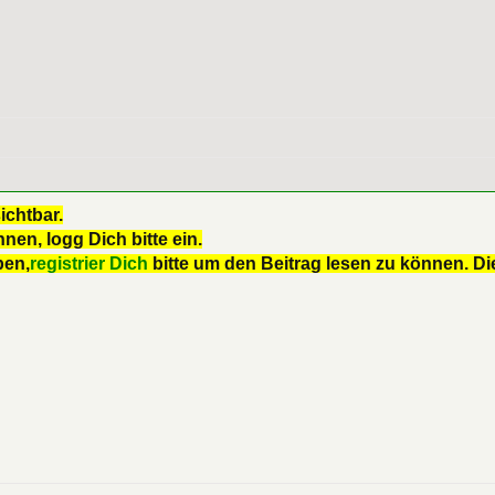
ichtbar.
nen, logg Dich bitte ein.
ben,
registrier Dich
bitte um den Beitrag lesen zu können. Die