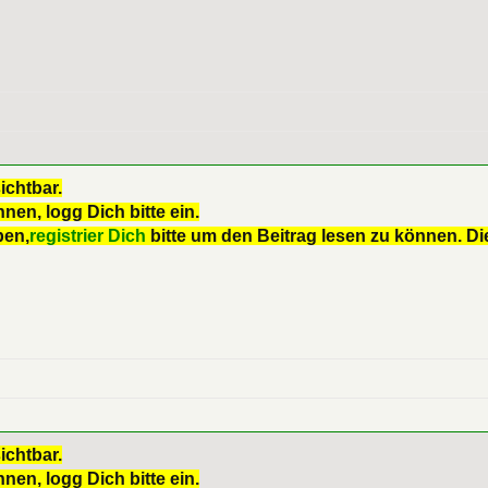
ichtbar.
nen, logg Dich bitte ein.
ben,
registrier Dich
bitte um den Beitrag lesen zu können. Die
ichtbar.
nen, logg Dich bitte ein.