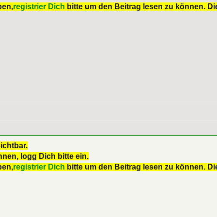
ben,
registrier Dich
bitte um den Beitrag lesen zu können. Die
ichtbar.
nen, logg Dich bitte ein.
ben,
registrier Dich
bitte um den Beitrag lesen zu können. Die