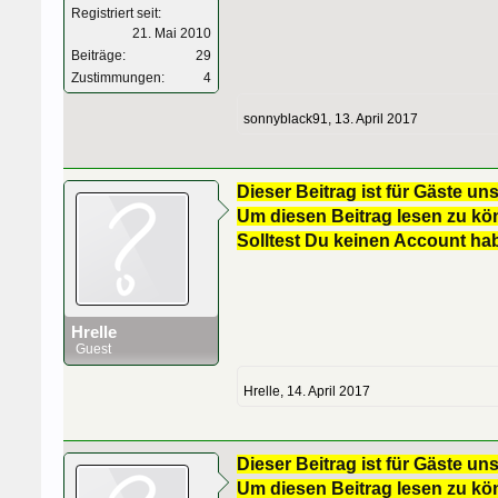
Registriert seit:
21. Mai 2010
Beiträge:
29
Zustimmungen:
4
sonnyblack91
,
13. April 2017
Dieser Beitrag ist für Gäste uns
Um diesen Beitrag lesen zu kön
Solltest Du keinen Account ha
Hrelle
Guest
Hrelle
,
14. April 2017
Dieser Beitrag ist für Gäste uns
Um diesen Beitrag lesen zu kön