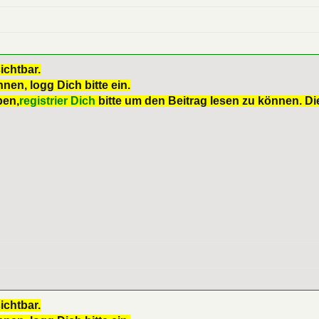
ichtbar.
nen, logg Dich bitte ein.
ben,
registrier Dich
bitte um den Beitrag lesen zu können. Die
ichtbar.