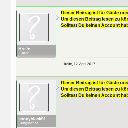
Dieser Beitrag ist für Gäste uns
Um diesen Beitrag lesen zu kön
Solltest Du keinen Account ha
Hrelle
Guest
Hrelle
,
12. April 2017
Dieser Beitrag ist für Gäste uns
Um diesen Beitrag lesen zu kön
Solltest Du keinen Account ha
sonnyblack91
Jungsachse