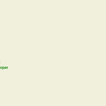
t
rper