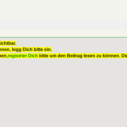
ichtbar.
nen, logg Dich bitte ein.
ben,
registrier Dich
bitte um den Beitrag lesen zu können. Die