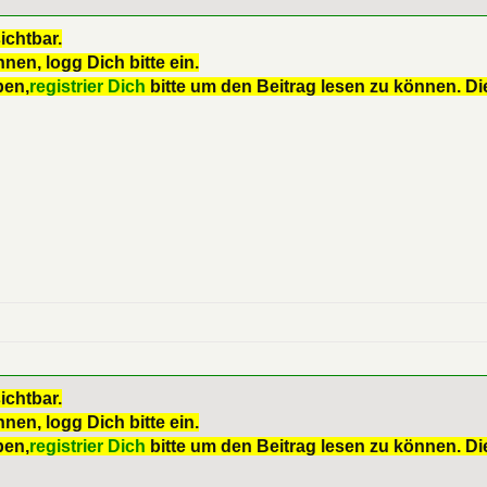
ichtbar.
nen, logg Dich bitte ein.
ben,
registrier Dich
bitte um den Beitrag lesen zu können. Die
ichtbar.
nen, logg Dich bitte ein.
ben,
registrier Dich
bitte um den Beitrag lesen zu können. Die