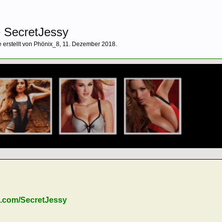
 SecretJessy
 erstellt von
Phönix_8
,
11. Dezember 2018
.
h.com/SecretJessy