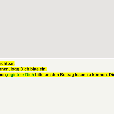
ichtbar.
nen, logg Dich bitte ein.
ben,
registrier Dich
bitte um den Beitrag lesen zu können. Die