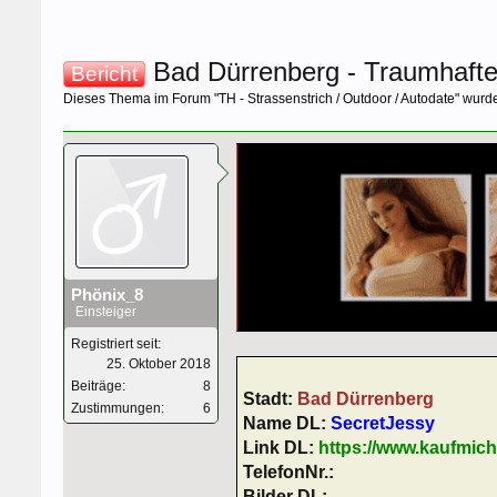
Bad Dürrenberg - Traumhafte
Bericht
Dieses Thema im Forum "
TH - Strassenstrich / Outdoor / Autodate
" wurde
Phönix_8
Einsteiger
Registriert seit:
25. Oktober 2018
Beiträge:
8
Stadt:
Bad Dürrenberg
Zustimmungen:
6
Name DL:
SecretJessy
Link DL:
https://www.kaufmic
TelefonNr.:
Bilder
DL
: