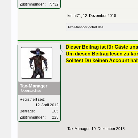
Zustimmungen:
7.732
km-hl71
,
12. Dezember 2018
Tax-Manager
gefällt das.
Dieser Beitrag ist für Gäste uns
Um diesen Beitrag lesen zu kön
Solltest Du keinen Account ha
Tax-Manager
Obersachse
Registriert seit:
12. April 2012
Beiträge:
105
Zustimmungen:
225
Tax-Manager
,
19. Dezember 2018