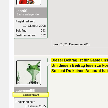
Leon01
Sachsenlegende
Registriert seit:
10. Oktober 2008
Beiträge:
693
Zustimmungen:
552
Leon01
,
21. Dezember 2018
Dieser Beitrag ist für Gäste uns
Um diesen Beitrag lesen zu kön
Solltest Du keinen Account ha
Luemmel68
Sachsenteam
Registriert seit:
8. Februar 2015