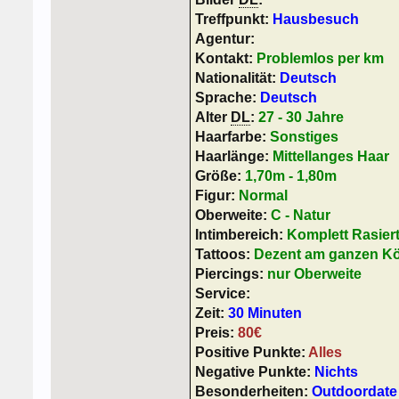
Treffpunkt:
Hausbesuch
Agentur:
Kontakt:
Problemlos per km
Nationalität:
Deutsch
Sprache:
Deutsch
Alter
DL
:
27 - 30 Jahre
Haarfarbe:
Sonstiges
Haarlänge:
Mittellanges Haar
Größe:
1,70m - 1,80m
Figur:
Normal
Oberweite:
C - Natur
Intimbereich:
Komplett Rasier
Tattoos:
Dezent am ganzen Kö
Piercings:
nur Oberweite
Service:
Zeit:
30 Minuten
Preis:
80€
Positive Punkte:
Alles
Negative Punkte:
Nichts
Besonderheiten:
Outdoordate