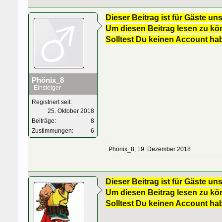
Dieser Beitrag ist für Gäste uns
Um diesen Beitrag lesen zu kön
Solltest Du keinen Account ha
Phönix_8
Einsteiger
Registriert seit:
25. Oktober 2018
Beiträge:
8
Zustimmungen:
6
Phönix_8
,
19. Dezember 2018
Dieser Beitrag ist für Gäste uns
Um diesen Beitrag lesen zu kön
Solltest Du keinen Account ha