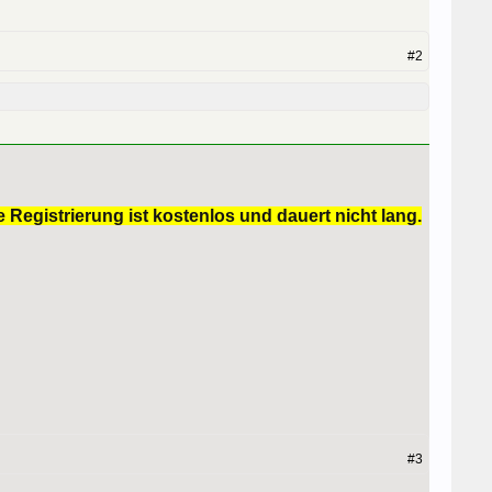
#2
 Registrierung ist kostenlos und dauert nicht lang.
#3