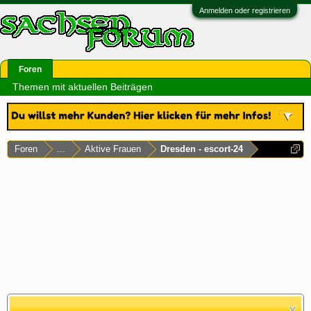
Anmelden oder registrieren
Foren
Themen mit aktuellen Beiträgen
Foren
...
Aktive Frauen
Dresden - escort-24