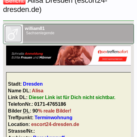
Alisa Dresden (escort24-
Bericht
dresden.de)
william81
Sachsenlegende
Stadt:
Dresden
Name DL:
Alisa
Link DL:
Dieser Link ist für Dich nicht sichtbar.
TelefonNr.:
0171-4765186
Bilder
DL
: 90
% reale Bilder!
Treffpunkt:
Terminwohnung
Location:
escort24-dresden.de
Strasse/Nr.: