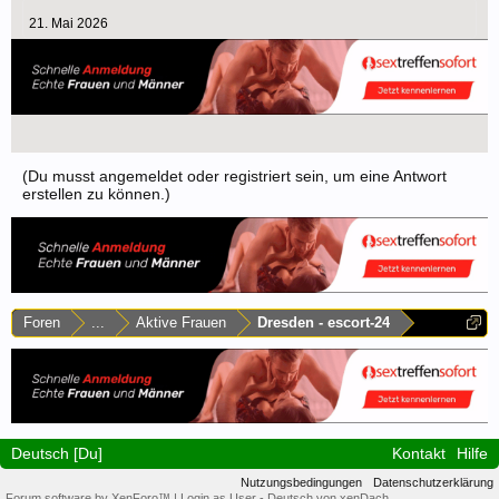
21. Mai 2026
(Du musst angemeldet oder registriert sein, um eine Antwort
erstellen zu können.)
Foren
...
Aktive Frauen
Dresden - escort-24
Deutsch [Du]
Kontakt
Hilfe
Nutzungsbedingungen
Datenschutzerklärung
Forum software by XenForo™
|
Login as User
-
Deutsch von xenDach