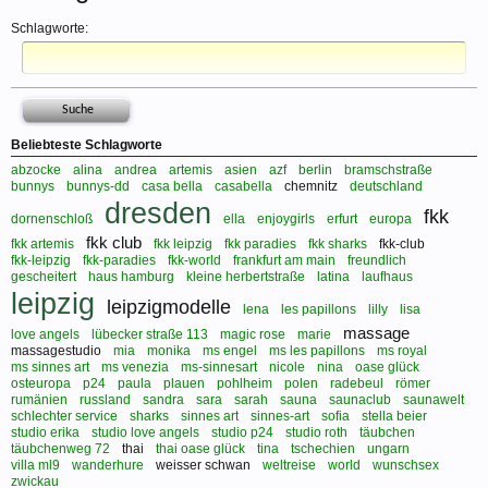
Schlagworte:
Beliebteste Schlagworte
abzocke
alina
andrea
artemis
asien
azf
berlin
bramschstraße
bunnys
bunnys-dd
casa bella
casabella
chemnitz
deutschland
dresden
fkk
dornenschloß
ella
enjoygirls
erfurt
europa
fkk club
fkk artemis
fkk leipzig
fkk paradies
fkk sharks
fkk-club
fkk-leipzig
fkk-paradies
fkk-world
frankfurt am main
freundlich
gescheitert
haus hamburg
kleine herbertstraße
latina
laufhaus
leipzig
leipzigmodelle
lena
les papillons
lilly
lisa
massage
love angels
lübecker straße 113
magic rose
marie
massagestudio
mia
monika
ms engel
ms les papillons
ms royal
ms sinnes art
ms venezia
ms-sinnesart
nicole
nina
oase glück
osteuropa
p24
paula
plauen
pohlheim
polen
radebeul
römer
rumänien
russland
sandra
sara
sarah
sauna
saunaclub
saunawelt
schlechter service
sharks
sinnes art
sinnes-art
sofia
stella beier
studio erika
studio love angels
studio p24
studio roth
täubchen
täubchenweg 72
thai
thai oase glück
tina
tschechien
ungarn
villa ml9
wanderhure
weisser schwan
weltreise
world
wunschsex
zwickau