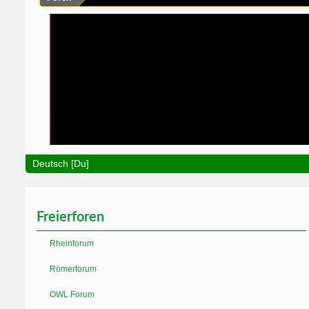
Deutsch [Du]
Freierforen
Rheinforum
Römerforum
OWL Forum