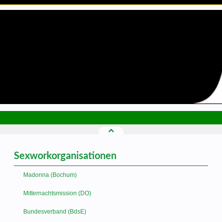
Sexworkorganisationen
Madonna (Bochum)
Mitternachtsmission (DO)
Bundesverband (BdsE)