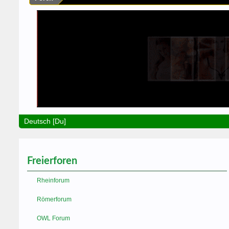
Deutsch [Du]
Freierforen
Rheinforum
Römerforum
OWL Forum