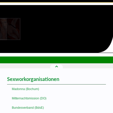
Sexworkorganisationen
Madonna (Bochum)
Mitternachtsmission (DO)
Bundesverband (BdsE)