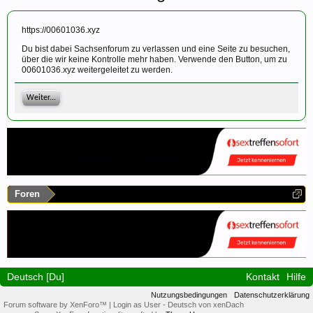
https://00601036.xyz
Du bist dabei Sachsenforum zu verlassen und eine Seite zu besuchen,
über die wir keine Kontrolle mehr haben. Verwende den Button, um zu
00601036.xyz weitergeleitet zu werden.
Weiter...
Foren
Deutsch [Du]
Kontakt
Hilfe
Nutzungsbedingungen
Datenschutzerklärung
Forum software by XenForo™
|
Login as User
-
Deutsch von xenDach