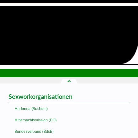
Sexworkorganisationen
Madonna (Bochum)
Mitternachtsmission (DO)
Bundesverband (BdsE)