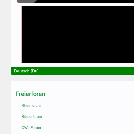
Deutsch [Du]
Freierforen
Rheinforum
Römerforum
OWL Forum